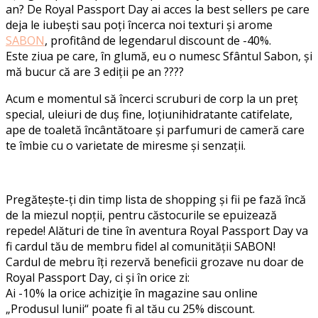
an?
De Royal Passport Day ai
acces
la best sellers pe care
deja
le
iubești
sau
poți
încerca
noi
texturi
și
arome
SABON
,
profitând
de
legendarul
discount de -40%.
Este ziua pe care, în glumă, eu o numesc Sfântul Sabon, și
mă bucur că are 3 ediții pe an ????
Acum
e
momentul
să
încerci
scruburi
de
corp
la un
preț
special,
uleiuri
de
duș
fine,
loțiuni
hidratante
catifelate
,
ape de
toaletă
încântătoare
și
parfumuri
de
cameră
care
te
îmbie
cu o
varietate
de
miresme
și
senzații
.
Pregătește-ți
din
timp
lista
de shopping
și
fii
pe
fază
încă
de la
miezul
nopții
,
pentru
că
stocurile
se
epuizează
repede
!
Alături
de tine
în
aventura
Royal Passport Day
va
fi
cardul
tău
de
membru
fidel
al
comunității
SABON!
Cardul
de
mebru
îți
rezervă
beneficii
grozave
nu
doar
de
Royal Passport Day, ci
și
în
orice
zi:
Ai -10% la
orice
achiziţie
în
magazine
sau
online
„
Produsul
lunii
“
poate
fi al
tău
cu 25% discount.