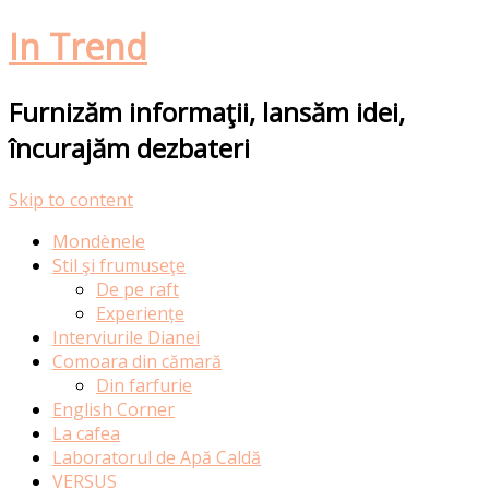
In Trend
Furnizăm informaţii, lansăm idei,
încurajăm dezbateri
Skip to content
Mondènele
Stil şi frumuseţe
De pe raft
Experiențe
Interviurile Dianei
Comoara din cămară
Din farfurie
English Corner
La cafea
Laboratorul de Apă Caldă
VERSUS