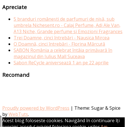
Apreciate
5 branduri românești de parfumuri de nișă, sub
umbrela Nichesent.ro - Calaj Perfume, Adi Ale Van,
A13 Niche, Grande perfume si Emozioni Fragrances
Trei Doamne, cinci întrebări - Nausica Mircea
O Doamnă, cinci întrebări - Florina Mărcuță
SABON România a celebrat întâia primăvară în
magazinul din Iulius Mall Suceava
Sabon ReCycle aniversează 1 an pe 22 aprilie
Recomand
Proudly powered by WordPress
|
Theme: Sugar & Spice
by
WebTuts
.
Acest blog foloseste cookies. Navigând în continuare îți
exprimi acordul privind folosirea cookie-urilor.
Am