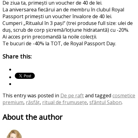
De
ziua
ta,
primești
un voucher de 40 de lei.
La
aniversarea
fiecărui
an de
membru
în
clubul
Royal
Passport
primești
un voucher
în
valore
de 40 lei.
Cumperi
„
Ritualul
în
3
pași
“ (
trei
produse
full size:
ulei
de
duș
, scrub de
corp
și
cremă
/
loțiune
hidratantă
) cu -20%.
Ai
acces
prin
precomandă
la
noile
colecții.
Te
bucuri
de -40% la TOT, de Royal Passport Day.
Share this:
This entry was posted in
De pe raft
and tagged
cosmetice
premium
,
răsfăț
,
ritual de frumusețe
,
sfântul Sabon
.
About the author