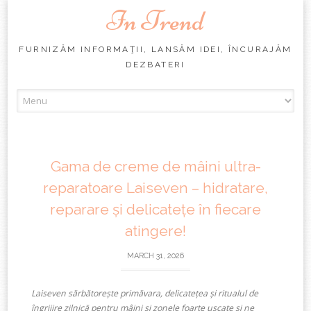
In Trend
FURNIZĂM INFORMAŢII, LANSĂM IDEI, ÎNCURAJĂM
DEZBATERI
Skip
to
content
Gama de creme de mâini ultra-
reparatoare Laiseven – hidratare,
reparare și delicatețe în fiecare
atingere!
MARCH 31, 2026
Laiseven
sărbătorește primăvara, delicatețea și
ritualul de
îngrijire zilnică pentru mâini și zonele foarte uscate și ne