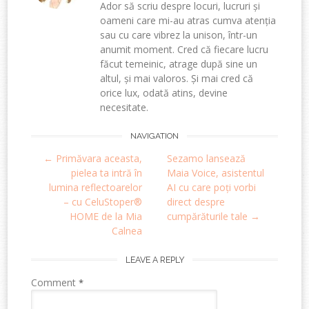
Ador să scriu despre locuri, lucruri și
oameni care mi-au atras cumva atenția
sau cu care vibrez la unison, într-un
anumit moment. Cred că fiecare lucru
făcut temeinic, atrage după sine un
altul, și mai valoros. Și mai cred că
orice lux, odată atins, devine
necesitate.
Post
NAVIGATION
←
Primăvara aceasta,
Sezamo lansează
navigation
pielea ta intră în
Maia Voice, asistentul
lumina reflectoarelor
AI cu care poți vorbi
– cu CeluStoper®
direct despre
HOME de la Mia
cumpărăturile tale
→
Calnea
LEAVE A REPLY
Comment
*