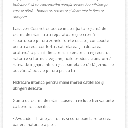
îndeamnă să ne concentrăm atenția asupra beneficiilor pe
care le oferă – hidratare, reparare și delicatețe în fiecare
atingere.
Laiseven Cosmetics
aduce in atenția ta o gamă de
creme de mâini ultra-reparatoare
și o
cremă
reparatoare pentru zonele foarte uscate
, concepute
pentru a reda confortul, catifelarea și hidratarea
profundă a pielii în fiecare zi. Inspirate din ingrediente
naturale și formule vegane, noile produse transformă
rutina de îngrijire într-un gest simplu de răsfăț zilnic – o
adevărată
poezie pentru pielea ta
.
Hidratare intensă pentru mâini mereu catifelate
și
atingeri delicate
Gama de
creme de mâini Laiseven
include trei variante
cu beneficii specifice:
•
Avocado
– hrănește intens și contribuie la refacerea
barierei naturale a pielii.