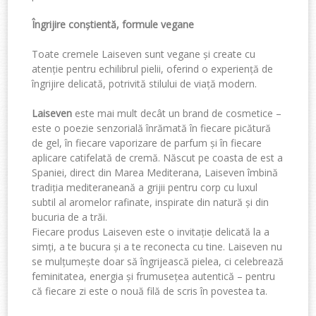
Îngrijire conștientă, formule vegane
Toate cremele Laiseven sunt
vegane
și create cu
atenție pentru echilibrul pielii, oferind o experiență de
îngrijire delicată, potrivită stilului de viață modern.
Laiseven
este mai mult decât un brand de cosmetice –
este o poezie senzorială înrămată în fiecare picătură
de gel, în fiecare vaporizare de parfum și în fiecare
aplicare catifelată de cremă. Născut pe coasta de est a
Spaniei, direct din Marea Mediterana,
Laiseven
îmbină
tradiția mediteraneană a grijii pentru corp cu luxul
subtil al aromelor rafinate, inspirate din natură și din
bucuria de a trăi.
Fiecare produs
Laiseven
este o invitație delicată la a
simți, a te bucura și a te reconecta cu tine.
Laiseven
nu
se mulțumește doar să îngrijească pielea, ci celebrează
feminitatea, energia și frumusețea autentică – pentru
că fiecare zi este o nouă filă de scris în povestea ta.