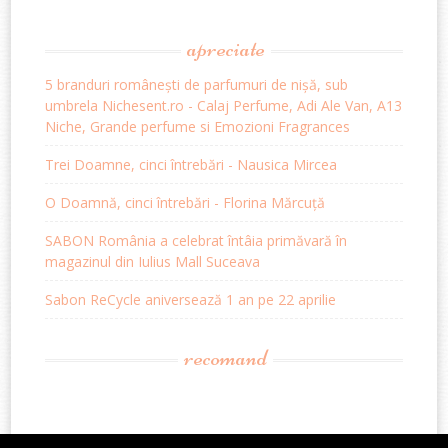
apreciate
5 branduri românești de parfumuri de nișă, sub
umbrela Nichesent.ro - Calaj Perfume, Adi Ale Van, A13
Niche, Grande perfume si Emozioni Fragrances
Trei Doamne, cinci întrebări - Nausica Mircea
O Doamnă, cinci întrebări - Florina Mărcuță
SABON România a celebrat întâia primăvară în
magazinul din Iulius Mall Suceava
Sabon ReCycle aniversează 1 an pe 22 aprilie
recomand