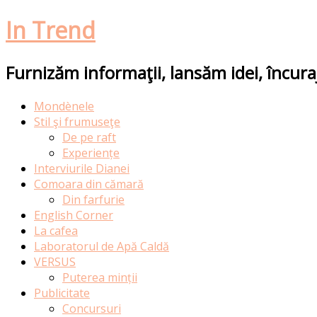
In Trend
Furnizăm informaţii, lansăm idei, încur
Skip
Mondènele
to
Stil şi frumuseţe
content
De pe raft
Experiențe
Interviurile Dianei
Comoara din cămară
Din farfurie
English Corner
La cafea
Laboratorul de Apă Caldă
VERSUS
Puterea minții
Publicitate
Concursuri