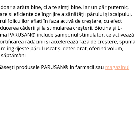
oar a arăta bine, ci a te simți bine. Iar un păr puternic,
re și eficiente de îngrijire a sănătății părului și scalpului,
ul foliculilor aflați în faza activă de creștere, cu efect
ducerea căderii și la stimularea creșterii. Biotina și L-
ama
PARUSAN®
include
ș
amponul
s
timulator
, ce
activează
fortificarea rădăcinii ș
i accelerează faza de creștere,
s
puma
are
îngrijește părul uscat și deteriorat, oferind volum,
2 săptămâni.
. Găsești produsele
PARUSAN®
în farmacii sau
magazinul