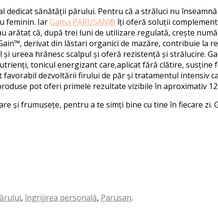
 dedicat sănătății părului.
Pentru că a străluci nu înseamnă d
ru feminin. Iar
Gama PARUSAN®
îți oferă soluții complementa
e au arătat că, după trei luni de utilizare regulată, crește număr
aGain™
, derivat din lăstari organici de mazăre, contribuie la re
 și ureea hrănesc scalpul și oferă rezistență și strălucire.
G
utrienți,
t
onicul
e
nergizant
care,
aplicat fără clătire, susține 
 favor
abil dezvoltării firului de păr și
t
ratamentul
i
ntensiv
c
produse pot oferi primele rezultate vizibile în aproximativ 1
rare și frumusețe
, pentru a te simți bine cu tine în fiecare zi
părului
,
îngrijirea personală
,
Parusan
.