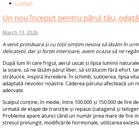
Contact
Un nou început pentru părul tău, odată 
March 13, 2026
A
venit
primăvara
și
cu
toții
simțim
nevoia
să
lăsăm
în
ur
delicateții
,
dar
și f
orței
interioare
,
avem
ocazia
să
ne
regâ
După
luni
în
care
frigul
,
aerul
uscat
și
lipsa
luminii
naturale
la
soare
,
să
ne
lăsăm
părul
liber,
să
strălucim
fără
efort
.
Ia
strălucire, inspiră încredere. În schimb, subțierea, lipsa v
adaptată nevoilor noastre. Căderea părului afectează un numă
adecvate.
Scalpul conține, în medie, între 100.000 și 150.000 de fire d
urmată de etape de tranziție și repaus (catagenă și telogenă
Problema apare atunci când un număr prea mare de fire intră
stresul prelungit, modificările hormonale, utilizarea exces