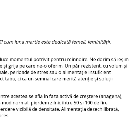
Și
cum luna
martie
este
dedicată
femeii
,
feminității
,
duce
momentul
potrivit
pentru
reînnoire
. Ne
dorim
să
ieșim
e și grija pe care ne-o oferim.
Un păr rezistent, cu volum și
nale, perioade de stres sau o alimentație insuficient
 tabu, ci ca un semnal care merită atenție și soluții
intre acestea se află în faza activă de creștere (anagenă),
 mod normal, pierdem zilnic între 50 și 100 de fire.
dere vizibilă de densitate. Alimentația dezechilibrată,
oces.