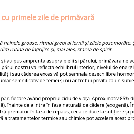
cu primele zile de primăvară
mă
hainele
groase
,
ritmul
greoi
al
iernii
și
zilele
posomorâte
.
ndim
rutina
de
îngrijire
și
,
mai
ales,
starea
de spirit.
și
-au pus
amprenta
asupra
pielii
și
părului
,
primăvara
ne
a
r părul nostru va
reflect
a
echilibrul interior, nivelul de energi
italității sau căderea excesivă pot semnala dezechilibre hormo
r semnificativ de femei și nu ar trebui privită ca un subiect
e păr, fiecare având propriul ciclu de viață. Aproximativ 85% d
), înainte de a intra în faza naturală de cădere (exogenă). În
 prematur în faza de repaus, ceea ce duce la subțiere și pier
ivă a tratamentelor termice sau chimice pot accelera acest pr