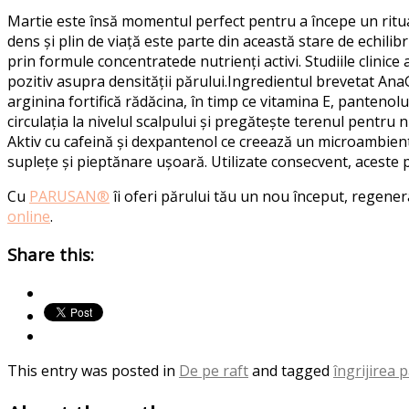
Martie este însă momentul perfect pentru a începe un ritual
dens și plin de viață este parte din această stare de echilib
prin formul
e
concentrat
e
de nutrienți activi. Studiile clinic
pozitiv asupra densității părului.
Ingredientul brevetat An
arginina fortifică rădăcina, în timp ce vitamina E, pantenolul
circulația la nivelul scalpului și pregăteș
te terenul pentru n
Aktiv
cu cafeină și dexpantenol
ce
creează un microambient
suplețe și pieptănare ușoară.
Utilizate consecvent, aceste 
Cu
PARUSAN®
îi oferi părului tău un nou început, regene
online
.
Share this:
This entry was posted in
De pe raft
and tagged
îngrijirea 