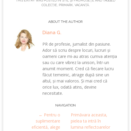
THIS ENTRY WAS POSTED IN
STIL ŞI FRUMUSEŢE
AND TAGGED
COLECȚIE
,
PRIMARK
,
VACANȚĂ
.
ABOUT THE AUTHOR
Diana G.
PR de profesie, jurnalist din pasiune.
Ador să scriu despre locuri, lucruri și
oameni care mi-au atras cumva atenția
sau cu care vibrez la unison, într-un
anumit moment. Cred că fiecare lucru
făcut temeinic, atrage după sine un
altul, și mai valoros. Și mai cred că
orice lux, odată atins, devine
necesitate.
Post
NAVIGATION
←
Pentru o
Primăvara aceasta,
navigation
suplimentare
pielea ta intră în
eficientă, alege
lumina reflectoarelor