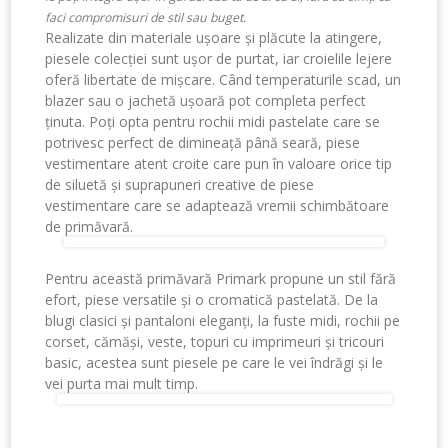
faci compromisuri de stil sau buget.
Realizate din materiale ușoare și plăcute la atingere,
piesele colecției sunt ușor de purtat, iar croielile lejere
oferă libertate de mișcare. Când temperaturile scad, un
blazer sau o jachetă ușoară pot completa perfect
ținuta. Poți opta pentru rochii midi pastelate care se
potrivesc perfect de dimineață până seară, piese
vestimentare atent croite care pun în valoare orice tip
de siluetă și suprapuneri creative de piese
vestimentare care se adaptează vremii schimbătoare
de primăvară.
Pentru această primăvară Primark propune un stil fără
efort, piese versatile și o cromatică pastelată. De la
blugi clasici și pantaloni eleganți, la fuste midi, rochii pe
corset, cămăși, veste, topuri cu imprimeuri și tricouri
basic, acestea sunt piesele pe care le vei îndrăgi și le
vei purta mai mult timp.