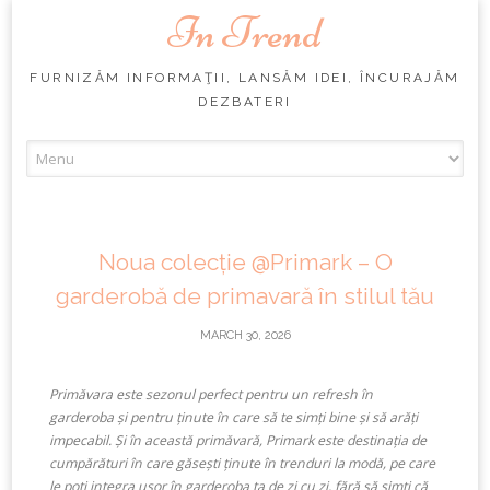
In Trend
FURNIZĂM INFORMAŢII, LANSĂM IDEI, ÎNCURAJĂM
DEZBATERI
Skip
to
content
Noua colecție @Primark – O
garderobă de primavară în stilul tău
MARCH 30, 2026
Primăvara este sezonul perfect pentru un refresh în
garderoba și pentru ținute în care să te simți bine și să arăți
impecabil. Și în această primăvară, Primark este destinația de
cumpărături în care găsești ținute în trenduri la modă, pe care
le poți integra ușor în garderoba ta de zi cu zi, fără să simți că