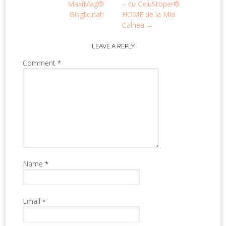
MaxiMag®
– cu CeluStoper®
Bisglicinat!
HOME de la Mia
Calnea
→
LEAVE A REPLY
Comment
*
Name
*
Email
*