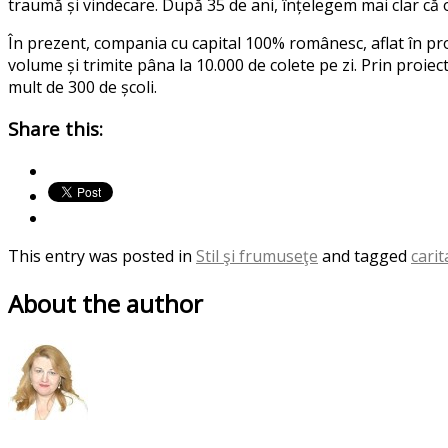
traum
ă
și vindecare. Dup
ă
35 de ani,
î
n
ț
elegem mai clar c
ă
o
În prezent, compania
cu capital 100% românes
c
,
aflat
î
n pr
volume și trimite pân
a
la 10.000 de colete pe zi. Prin proie
mult de 300 de școli.
Share this:
This entry was posted in
Stil şi frumuseţe
and tagged
carit
About the author