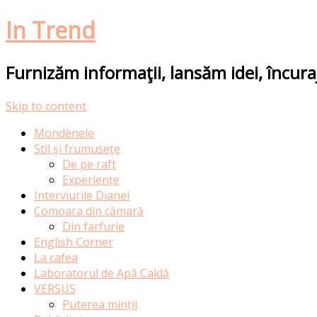
In Trend
Furnizăm informaţii, lansăm idei, încur
Skip to content
Mondènele
Stil şi frumuseţe
De pe raft
Experiențe
Interviurile Dianei
Comoara din cămară
Din farfurie
English Corner
La cafea
Laboratorul de Apă Caldă
VERSUS
Puterea minții