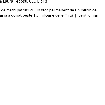
ă
Laura
Ț
epo
s
u, CEO Libri
s
 de metri p
ă
tra
ț
i,
cu un
stoc permanent de un
milion de
ania a donat pe
s
te 1,3 milioane de lei
î
n c
ă
r
ț
i pentru mai