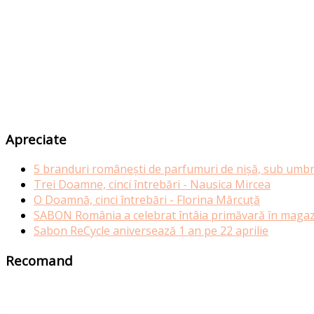
Apreciate
5 branduri românești de parfumuri de nișă, sub umbr
Trei Doamne, cinci întrebări - Nausica Mircea
O Doamnă, cinci întrebări - Florina Mărcuță
SABON România a celebrat întâia primăvară în magazi
Sabon ReCycle aniversează 1 an pe 22 aprilie
Recomand