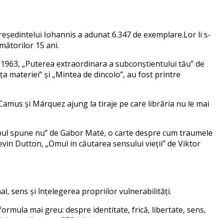
reședintelui
Iohannis a
aduna
t
6.347 de
exemplare.
Lor li s-
rm
ătorilor
15 ani
.
 1963,
„
Puterea extraordinara a subconștientului t
ă
u
”
de
ț
a materiei
”
și
„
Mintea de dincolo
”
,
au fost printre
 Camu
s
și Márquez ajung la tiraje pe care libr
ă
ria nu le mai
pul
s
pune nu
”
de Gabor Maté, o carte de
s
pre cum traumele
evin Dutton,
„
Omul
i
n c
ă
utarea
s
en
s
ului vie
ț
ii
”
de Viktor
nal,
s
en
s
și
î
n
ț
elegerea propriilor vulnerabilit
ăți.
 formula mai greu: de
s
pre identitate, fric
ă
, libertate,
s
en
s
,