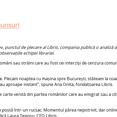
punsuri
ov, punctul de plecare al Libri
s
, compania public
ă
o analiz
ă
a
 observa
ț
iile echipei librariei.
r români sau străini care au fost cei interziși de cenzura comu
e. Plecam noaptea cu mașina
s
pre București,
s
t
ă
team la coa
eau aproape in
s
tant
”
,
s
pune Ana Oni
ta
, fondatoarea Libri
s
.
de carte venită din partea românilor care
au emigrat
sau a cit
a poșt
ă
î
ntr-un ruc
s
ac. Momentul p
ă
rea nepotrivit, dar onli
lică
Laura
Ț
epo
s
u, CEO Libri
s
.