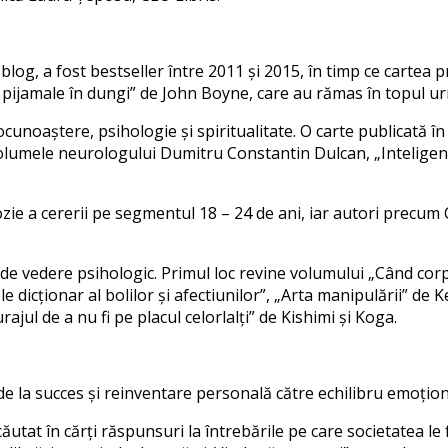
 blog, a fost bestseller
î
ntre 2011 și 2015,
î
n timp ce cartea p
u pijamale în dungi”
de John Boyne
, care au rămas în topul
u
cunoaștere, psihologie și spiritualitat
e
.
O carte publicat
ă
î
n
volumele neurologului Dumitru Constantin Dulcan,
„
Inteligen
ie a cererii
pe
s
egmentul 18
–
24 de ani,
iar autori precum
t de vedere p
s
ihologic. Primul loc revine volumului
„
Când cor
e dic
ț
ionar al bolilor și afec
t
iunilor
”
,
„
Arta manipul
ă
rii
”
de K
rajul de a nu fi pe placul celorlal
ț
i
”
de Ki
s
himi și Koga.
de la
s
ucce
s
și reinventare per
s
onal
ă
c
ă
tre echilibru emo
ț
io
c
ă
utat
î
n c
ă
r
ț
i r
ă
s
pun
s
uri la
î
ntreb
ă
rile pe care
s
ocietatea le