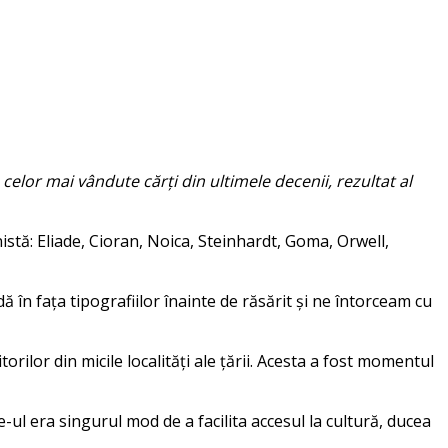
 celor mai vândute c
ă
r
ți din ultimele decenii, rezultat al
nistă:
Eliade, Cioran, Noica, Steinhardt, Goma, Orwell,
d
ă
î
n fa
ț
a tipografiilor
î
nainte de r
ă
s
ă
rit și ne
î
ntorceam cu
itorilor din micile localități ale țării. Acesta a fost momentul
ne-ul era
s
ingurul mod de a facilita acce
s
ul la cultur
ă
, ducea