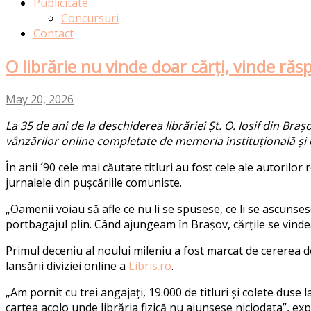
Publicitate
Concursuri
Contact
O librărie nu vinde doar cărți, vinde răs
May 20, 2026
La 35 de ani de la de
s
chiderea libr
ă
riei Șt. O. Io
s
if din Braș
vânz
ă
ri
lor
online
compl
etate de memoria institu
ț
ional
ă
și
În anii ´90 cele mai căutate titluri au fost cele ale autorilo
jurnalele din pușc
ă
riile comuniste.
„
Oamenii voiau
s
ă
afle ce nu li
s
e
s
pu
s
e
s
e, ce li
s
e a
s
cun
s
e
s
portbagajul plin. Când ajungeam
î
n Brașov,
că
r
ț
ile
s
e vind
Primul deceniu al noului mileniu a fost marcat de cererea 
lansării diviziei
online a
Libris.ro
.
„
Am pornit cu trei angaja
ț
i, 19.000 de titluri și colete du
s
e l
cartea acolo unde libr
ă
ria fizic
ă
nu ajun
s
e
s
e niciodat
a
”
,
exp