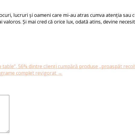
 locuri, lucruri și oameni care mi-au atras cumva atenția sau
i valoros. Și mai cred că orice lux, odată atins, devine necesit
 table”, 56% dintre clienți cumpără produse „proaspăt recol
programe complet revigorat
→