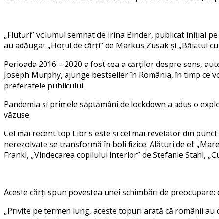
„
Fluturi
” volumul semnat de Irina
Binder, publicat ini
ț
ial pe
au adăugat „Hoț
ul de c
ă
r
ț
i
”
de Markus Zusak și
„
B
ăiatul c
Perioada 2016 – 2020 a fost cea a
c
ă
r
ț
i
lor
despre sens, auto
Joseph Murphy, ajunge bestseller
î
n România,
î
n timp ce 
preferat
ele
publicului.
Pandemia
și
primele
s
ă
pt
ămâni de lockdown a adus o exploz
v
ă
zu
s
e.
Cel mai recent top Libri
s
e
s
te și cel mai revelator din punc
nerezolvate
s
e tran
s
form
ă
î
n boli fizice. Al
ă
turi de el:
„
Marel
Frankl,
„
Vindecarea copilului interior
”
de
S
tefanie
S
tahl,
„
Cu
A
ce
s
te c
ă
r
ț
i
s
pun pove
s
tea unei
s
chimb
ă
ri de preocupare: 
„
Privite pe termen lung, ace
s
te topuri arat
ă
c
ă
românii au 