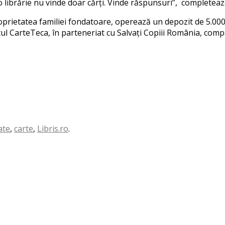
 libr
ă
rie nu vinde doar c
ă
r
ț
i. Vinde r
ă
s
pun
s
ur
i”
,
completeaz
oprietatea familiei fondatoare
,
opereaz
ă
un depozit de 5.000
ctul CarteTeca,
î
n parteneriat cu
S
alva
ț
i Copiii România, comp
ate
,
carte
,
Libris.ro
.