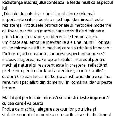
Rezistența machiajului contează la fel de mult ca aspectul
lui
„Dincolo de culori și tehnici, unul dintre cele mai
importante criterii pentru machiajul de mireasă este
rezistența. Produsele profesionale și metodele moderne
de fixare permit un machiaj care rezistă de dimineața
până târziu în noapte, indiferent de temperatură,
umiditate sau emoțiile inevitabile ale unei nunți. Tot mai
multe mirese caută un machiaj care să rămână impecabil
fără retușuri constante, iar acest aspect influențează
inclusiv alegerea make-up artistului. Interesul pentru
machiaj natural și rezistent este în creștere, reflectând
preferința pentru look-uri autentice și confortabile.”,
declară Cristian Buca, make-up artist, unul dintre cei mai
renumiți specialiști din domeniu, în România, dar și peste
hotare.
Machiajul perfect de mireasă se construiește împreună
cu cea care-l va purta
Proba de machiaj, alegerea texturilor potrivite și
stabilirea unui plan pentru retușurile discrete din timpul