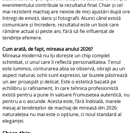
evenimentului contribuie la rezultatul final. Chiar și cel
mai rezistent machiaj are nevoie de mici ajustări după ore
întregi de emoții, dans și fotografii. Atunci când există
comunicare și încredere, rezultatul este un look care
rămâne actual și peste ani, fără să fie influențat de
tendințe efemere.
Cum arată, de fapt, mireasa anului 2026?
Mireasa modernă nu își dorește un chip complet
schimbat, ci unul care îi reflectă personalitatea. Tenul
este luminos, conturarea abia se observă, obrajii au un
aspect natural, ochii sunt expresivi, iar buzele păstrează
un aer proaspăt și delicat. Este o estetică bazată pe
echilibru și rafinament, în care tehnica profesionistă
există pentru a pune în valoare frumusețea autentică, nu
pentru a o ascunde. Acesta este, fără îndoială, marele
mesaj al tendințelor de machiaj de mireasă din 2026:
naturalețea nu mai este o opțiune, ci noul standard al
eleganței.