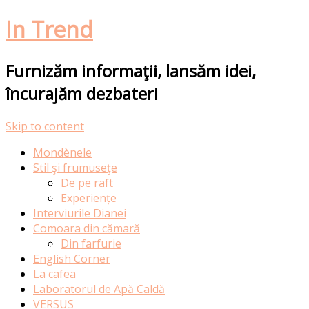
In Trend
Furnizăm informaţii, lansăm idei,
încurajăm dezbateri
Skip to content
Mondènele
Stil şi frumuseţe
De pe raft
Experiențe
Interviurile Dianei
Comoara din cămară
Din farfurie
English Corner
La cafea
Laboratorul de Apă Caldă
VERSUS