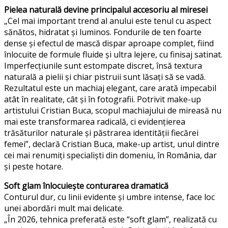
Pielea naturală devine principalul accesoriu al miresei
„Cel mai important trend al anului este tenul cu aspect
sănătos, hidratat și luminos. Fondurile de ten foarte
dense și efectul de mască dispar aproape complet, fiind
înlocuite de formule fluide și ultra lejere, cu finisaj satinat.
Imperfecțiunile sunt estompate discret, însă textura
naturală a pielii și chiar pistruii sunt lăsați să se vadă.
Rezultatul este un machiaj elegant, care arată impecabil
atât în realitate, cât și în fotografii. Potrivit make-up
artistului Cristian Buca, scopul machiajului de mireasă nu
mai este transformarea radicală, ci evidențierea
trăsăturilor naturale și păstrarea identității fiecărei
femei”, declară Cristian Buca, make-up artist, unul dintre
cei mai renumiți specialiști din domeniu, în România, dar
și peste hotare.
Soft glam înlocuiește conturarea dramatică
Conturul dur, cu linii evidente și umbre intense, face loc
unei abordări mult mai delicate.
„În 2026, tehnica preferată este “soft glam”, realizată cu