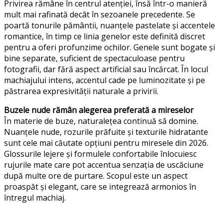
Privirea rămâne în centrul atenției, însă într-o manieră
mult mai rafinată decât în sezoanele precedente. Se
poartă tonurile pământii, nuanțele pastelate și accentele
romantice, în timp ce linia genelor este definită discret
pentru a oferi profunzime ochilor. Genele sunt bogate și
bine separate, suficient de spectaculoase pentru
fotografii, dar fără aspect artificial sau încărcat. În locul
machiajului intens, accentul cade pe luminozitate și pe
păstrarea expresivității naturale a privirii.
Buzele nude rămân alegerea preferată a mireselor
În materie de buze, naturalețea continuă să domine.
Nuanțele nude, rozurile prăfuite și texturile hidratante
sunt cele mai căutate opțiuni pentru miresele din 2026.
Glossurile lejere și formulele confortabile înlocuiesc
rujurile mate care pot accentua senzația de uscăciune
după multe ore de purtare. Scopul este un aspect
proaspăt și elegant, care se integrează armonios în
întregul machiaj.