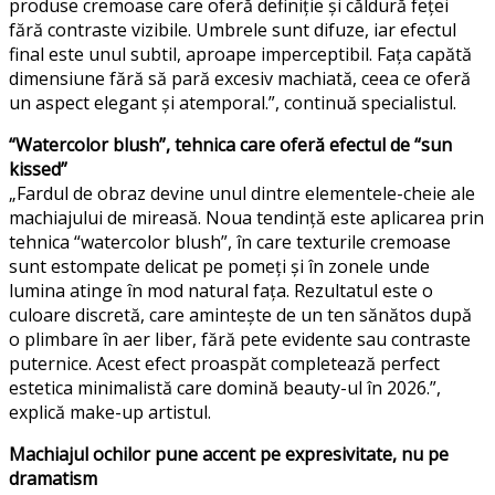
produse cremoase care oferă definiție și căldură feței
fără contraste vizibile. Umbrele sunt difuze, iar efectul
final este unul subtil, aproape imperceptibil. Fața capătă
dimensiune fără să pară excesiv machiată, ceea ce oferă
un aspect elegant și atemporal.”, continuă specialistul.
“Watercolor blush”, tehnica care oferă efectul de “sun
kissed”
„Fardul de obraz devine unul dintre elementele-cheie ale
machiajului de mireasă. Noua tendință este aplicarea prin
tehnica “watercolor blush”, în care texturile cremoase
sunt estompate delicat pe pomeți și în zonele unde
lumina atinge în mod natural fața. Rezultatul este o
culoare discretă, care amintește de un ten sănătos după
o plimbare în aer liber, fără pete evidente sau contraste
puternice. Acest efect proaspăt completează perfect
estetica minimalistă care domină beauty-ul în 2026.”,
explică make-up artistul.
Machiajul ochilor pune accent pe expresivitate, nu pe
dramatism