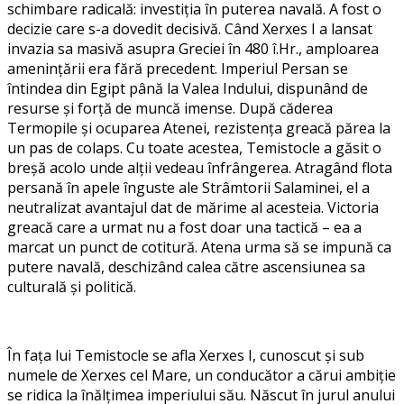
schimbare radicală: investiția în puterea navală. A fost o
decizie care s-a dovedit decisivă. Când Xerxes I a lansat
invazia sa masivă asupra Greciei în 480 î.Hr., amploarea
amenințării era fără precedent. Imperiul Persan se
întindea din Egipt până la Valea Indului, dispunând de
resurse și forță de muncă imense. După căderea
Termopile și ocuparea Atenei, rezistența greacă părea la
un pas de colaps. Cu toate acestea, Temistocle a găsit o
breșă acolo unde alții vedeau înfrângerea. Atragând flota
persană în apele înguste ale Strâmtorii Salaminei, el a
neutralizat avantajul dat de mărime al acesteia. Victoria
greacă care a urmat nu a fost doar una tactică – ea a
marcat un punct de cotitură. Atena urma să se impună ca
putere navală, deschizând calea către ascensiunea sa
culturală și politică.
În fața lui Temistocle se afla Xerxes I, cunoscut și sub
numele de Xerxes cel Mare, un conducător a cărui ambiție
se ridica la înălțimea imperiului său. Născut în jurul anului