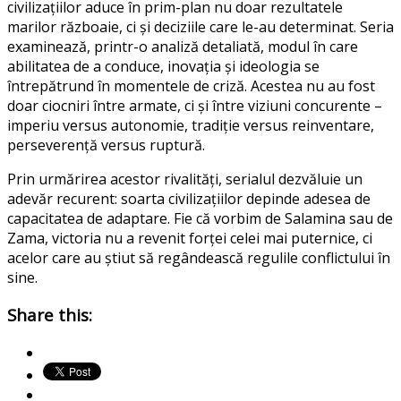
civilizațiilor
aduce în prim-plan nu doar rezultatele
marilor războaie, ci și deciziile care le-au determinat. Seria
examinează, printr-o analiză detaliată, modul în care
abilitatea de a conduce, inovația și ideologia se
întrepătrund în momentele de criză. Acestea nu au fost
doar ciocniri între armate, ci și între viziuni concurente –
imperiu versus autonomie, tradiție versus reinventare,
perseverență versus ruptură.
Prin urmărirea acestor rivalități, serialul dezvăluie un
adevăr recurent: soarta civilizațiilor depinde adesea de
capacitatea de adaptare. Fie că vorbim de Salamina sau de
Zama, victoria nu a revenit forței celei mai puternice, ci
acelor care au știut să regândească regulile conflictului în
sine.
Share this: