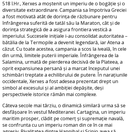
518 î.Hr., Xerxes a moștenit un imperiu de o bogăție și o
diversitate extraordinare. Campania sa împotriva Greciei
a fost motivată atât de dorința de răzbunare pentru
înfrângerea suferită de tatăl său la Maraton, cât și de
dorința strategică de a asigura frontiera vestică a
imperiului. Succesele inițiale i-au consolidat autoritatea –
bătălia de la Termopile a devenit legendară, iar Atena a
căzut. Cu toate acestea, campania a scos la iveală, în cele
din urmă, limitele puterii imperiale. Înfrângerea de la
Salamina, urmată de pierderea decisivă de la Plateea, a
oprit expansiunea persană și a marcat începutul unei
schimbări treptate a echilibrului de putere. În narațiunile
occidentale, Xerxes a fost adesea prezentat drept un
simbol al excesului și al ambiției depășite, deși
perspectivele istorice rămân mai complexe.
Câteva secole mai târziu, o dinamică similară urma să se
desfășoare în vestul Mediteranei. Cartagina, un imperiu
maritim prosper, clădit pe comerț și supremație navală,
se confrunta cu un imperiu roman din ce în ce mai
agresiv. Rivalitatea dintre Hannibal și Scipio avea să