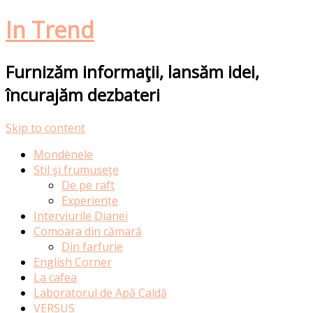
In Trend
Furnizăm informaţii, lansăm idei,
încurajăm dezbateri
Skip to content
Mondènele
Stil şi frumuseţe
De pe raft
Experiențe
Interviurile Dianei
Comoara din cămară
Din farfurie
English Corner
La cafea
Laboratorul de Apă Caldă
VERSUS