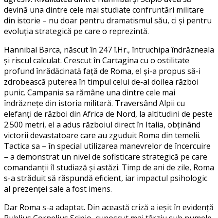
devină una dintre cele mai studiate confruntări militare
din istorie – nu doar pentru dramatismul său, ci și pentru
evoluția strategică pe care o reprezintă.
Hannibal Barca, născut în 247 î.Hr., întruchipa îndrăzneala
și riscul calculat. Crescut în Cartagina cu o ostilitate
profund înrădăcinată față de Roma, el și-a propus să-i
zdrobească puterea în timpul celui de-al doilea război
punic. Campania sa rămâne una dintre cele mai
îndrăznețe din istoria militară. Traversând Alpii cu
elefanți de război din Africa de Nord, la altitudini de peste
2.500 metri, el a adus războiul direct în Italia, obținând
victorii devastatoare care au zguduit Roma din temelii.
Tactica sa – în special utilizarea manevrelor de încercuire
– a demonstrat un nivel de sofisticare strategică pe care
comandanții îl studiază și astăzi. Timp de ani de zile, Roma
s-a străduit să răspundă eficient, iar impactul psihologic
al prezenței sale a fost imens.
Dar Roma s-a adaptat. Din această criză a ieșit în evidență
Publius Cornelius Scipio, cunoscut mai târziu sub numele