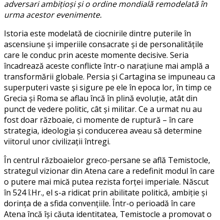
adversari ambițioși și o ordine mondială remodelată în
urma acestor evenimente.
Istoria este modelată de ciocnirile dintre puterile în
ascensiune și imperiile consacrate și de personalitățile
care le conduc prin aceste momente decisive. Seria
încadrează aceste conflicte într-o narațiune mai amplă a
transformării globale. Persia și Cartagina se impuneau ca
superputeri vaste și sigure pe ele în epoca lor, în timp ce
Grecia și Roma se aflau încă în plină evoluție, atât din
punct de vedere politic, cât și militar. Ce a urmat nu au
fost doar războaie, ci momente de ruptură – în care
strategia, ideologia și conducerea aveau să determine
viitorul unor civilizații întregi.
În centrul războaielor greco-persane se află Temistocle,
strategul vizionar din Atena care a redefinit modul în care
o putere mai mică putea rezista forței imperiale. Născut
în 524 î.Hr., el s-a ridicat prin abilitate politică, ambiție și
dorința de a sfida convențiile. Într-o perioadă în care
Atena încă își căuta identitatea, Temistocle a promovat o