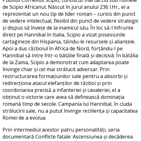
de Scipio Africanul. Născut în jurul anului 236 î.Hr., el a
reprezentat un nou tip de lider roman – curios din punct
de vedere intelectual, flexibil din punct de vedere strategic
și dispus să învețe de la inamicul său. În loc să-l înfrunte
direct pe Hannibal în Italia, Scipio a vizat posesiunile
cartagineze din Hispania, tăindu-le resursele și alianțele.
Apoi a dus războiul în Africa de Nord, forțându-l pe
Hannibal să intre într-o bătălie finală și decisivă. În bătălia
de la Zama, Scipio a demonstrat cum adaptarea poate
învinge chiar și cel mai strălucit adversar. Prin
restructurarea formațiunilor sale pentru a absorbi și
redirecționa atacul elefanților de război și prin
coordonarea precisă a infanteriei și cavaleriei, el a
obținut o victorie care avea să definească dominația
romană timp de secole. Campania lui Hannibal, în ciuda
strălucirii sale, nu a putut învinge reziliența și capacitatea
Romei de a evolua.
Prin intermediul acestor patru personalități, seria
documentară
Conflicte fatale: Ascensiunea și decăderea