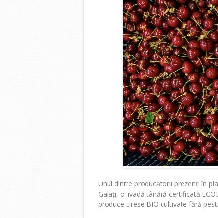
Unul dintre producătorii prezenți în p
Galați, o livadă tânără certificată E
produce cireșe BIO cultivate fără pesti