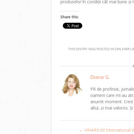
produselor în condiții cât mai bune și 
Share this:
THIS ENTRY WAS POSTED IN
DIN FARFUR
Diana G.
PR de profesie, jurnalis
oameni care mi-au atra
anumit moment. Cred că
altul, și mai valoros. Ș
Post
←
VINARIUM International 