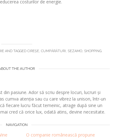
reducerea costurilor d
e energie.
IE
AND TAGGED
CIREȘE
,
CUMPĂRĂTURI
,
SEZAMO
,
SHOPPING
.
ABOUT THE AUTHOR
t din pasiune. Ador să scriu despre locuri, lucruri și
s cumva atenția sau cu care vibrez la unison, într-un
 fiecare lucru făcut temeinic, atrage după sine un
i mai cred că orice lux, odată atins, devine necesitate.
NAVIGATION
Wine
O companie românească propune