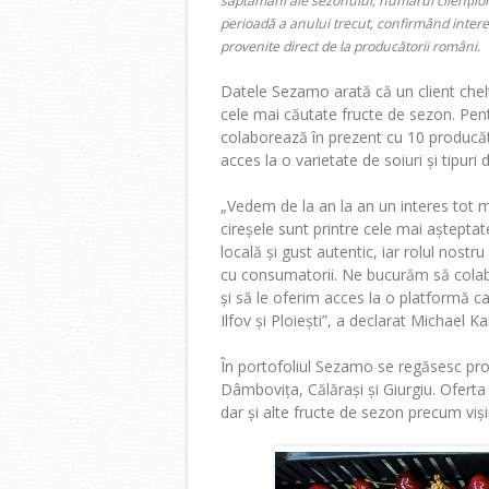
săptămâni ale sezonului,
numărul cliențilo
perioadă a anului trecut, confirmând intere
provenite direct de la producătorii români.
Datele Sezamo arată că
un client chel
cele mai căutate fructe de sezon. Pent
colaborează în prezent cu 10 producători 
acces la o varietate de soiuri și tipuri 
„Vedem de la an la an un interes tot 
cireșele sunt printre cele mai așteptat
locală și gust autentic, iar rolul nost
cu consumatorii. Ne bucurăm să colabor
și să le oferim acces la o platformă ca
Ilfov și Ploiești”
, a declarat
Michael Ka
În portofoliul Sezamo se regăsesc prod
Dâmbovița, Călărași și Giurgiu. Oferta 
dar și alte fructe de sezon precum viși