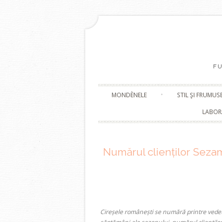
F
MONDÈNELE
STIL ŞI FRUMUS
LABOR
Numărul clienților Seza
Cireșele românești se numără printre vedet