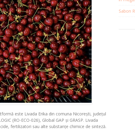
Sabon Re
latformă este Livada
Erika
din comuna Nicorești, județul
COLOGIC (RO-ECO-026), Global GAP și GRASP. Livada
cide, fertilizatori sau alte substanțe chimice de sinteză.