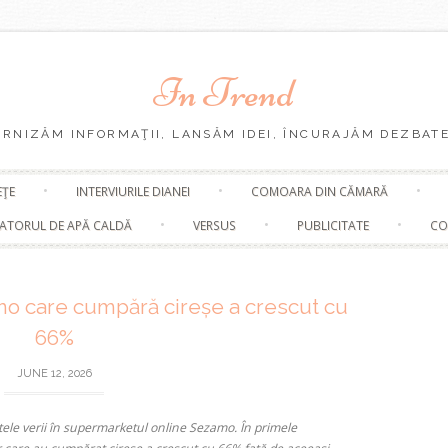
In Trend
URNIZĂM INFORMAŢII, LANSĂM IDEI, ÎNCURAJĂM DEZBATE
Skip
EŢE
INTERVIURILE DIANEI
COMOARA DIN CĂMARĂ
to
content
ATORUL DE APĂ CALDĂ
VERSUS
PUBLICITATE
CO
mo care cumpără cireșe a crescut cu
66%
JUNE 12, 2026
ele verii în supermarketul online Sezamo.
În primele