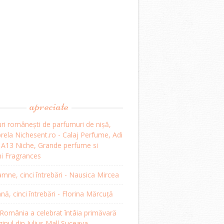
apreciate
ri românești de parfumuri de nișă,
ela Nichesent.ro - Calaj Perfume, Adi
, A13 Niche, Grande perfume si
i Fragrances
mne, cinci întrebări - Nausica Mircea
, cinci întrebări - Florina Mărcuță
omânia a celebrat întâia primăvară
inul din Iulius Mall Suceava