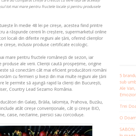
r care au cumpărat cireșe a crescut cu 66%
față de aceeași
sul tot mai mare pentru fructele locale și pentru produsele
tuiește în medie 48 lei pe cireșe
, acestea fiind printre
ru a răspunde cererii în creștere, supermarketul online
locali din diferite regiuni ale țării, oferind clienților
de cireșe, inclusiv produse certificate ecologic.
mai mare pentru fructele românești de sezon, iar
e produse ale verii. Clienții caută prospețime, origine
ru este să conectăm cât mai eficient producătorii români
5 brandu
ăm cu fermieri și livezi din mai multe regiuni ale țării
sub umbr
re le permite să ajungă rapid la clienți din București,
Ale Van
iser, Country Lead Sezamo România
.
Emozion
ucători din Galați, Brăila, Ialomița, Prahova, Buzău,
Trei Doa
include atât cireșe convenționale, cât și cireșe BIO,
ne, caise, nectarine, piersici sau corcodușe.
O Doamnă
SABON R
în magaz