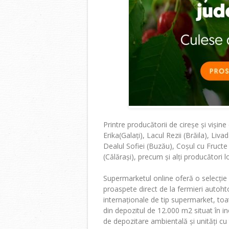
Printre producătorii de cireșe și viși
Erika
(Galați), Lacul Rezii (Brăila), Liv
Dealul Sofiei
(Buzău), Coșul cu Fructe
(Călărași), precum și alți producători lo
Supermarketul online oferă o selecți
proaspete direct de la fermieri autohton
internaționale de tip supermarket, toate
din depozitul de 12.000 m2 situat în in
de depozitare ambientală și unități c