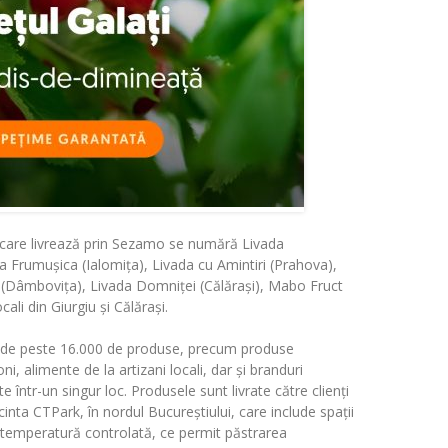
ne care livrează prin Sezamo se numără Livada
ada Frumușica (Ialomița), Livada cu Amintiri (Prahova),
 (Dâmbovița), Livada Domniței (Călărași),
Mabo
Fruct
cali din Giurgiu și Călărași.
e de peste 16.000 de produse, precum produse
i, alimente de la artizani locali, dar și branduri
 într-un singur loc. Produsele sunt livrate către clienți
cinta CTPark, în nordul Bucureștiului, care include spații
u temperatură controlată, ce permit păstrarea