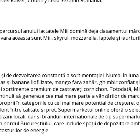
hael Kaiser, Country Lead Sezamo România.
arcursul anului lactatele Miil domină deja clasamentul mărcil
vara aceasta sunt Miil,
skyrul
, mozzarella, laptele și iaurtur
t și de dezvoltarea constantă a sortimentației. Numai în lun
as și banane liofilizate, mango fără zahăr, ghimbir confiat și 
noi sortimente premium de castraveți
cornichon
. Totodată, Mi
ntinuă să genereze cea mai mare parte a vânzărilor de marc
roprii în categoriile cu cel mai mare potențial de creștere, 
ent între calitate și preț.
Supermarketul online oferă o sele
izani locali, dar și branduri internaționale de tip supermarke
 în nordul Bucureștiului, care include spații de depozitare am
costurilor d
e energie.