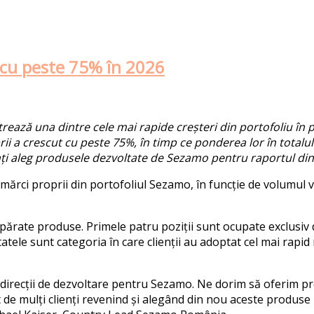
 cu peste 75% în 2026
rează una dintre cele mai rapide creșteri din portofoliu în
rii a crescut cu peste 75%, în timp ce ponderea lor în total
nți aleg produsele dezvoltate de Sezamo pentru raportul dintr
 mărci proprii din portofoliul Sezamo, în funcție de volumul 
părate produse. Primele patru poziții sunt ocupate exclusiv de
tele sunt categoria în care clienții au adoptat cel mai rapid
direcții de dezvoltare pentru Sezamo. Ne dorim să oferim pro
t de mulți clienți revenind și alegând din nou aceste produse