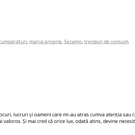
cumpărături
,
marca proprie
,
Sezamo
,
trenduri de consum
.
 locuri, lucruri și oameni care mi-au atras cumva atenția sau
i valoros. Și mai cred că orice lux, odată atins, devine necesit