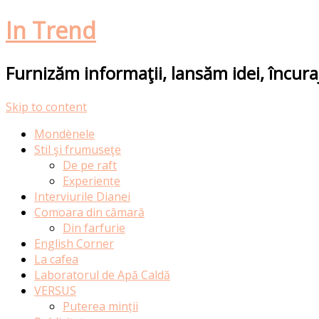
In Trend
Furnizăm informaţii, lansăm idei, încur
Skip to content
Mondènele
Stil şi frumuseţe
De pe raft
Experiențe
Interviurile Dianei
Comoara din cămară
Din farfurie
English Corner
La cafea
Laboratorul de Apă Caldă
VERSUS
Puterea minții