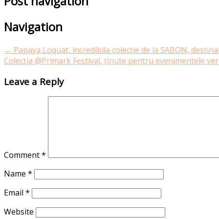
Post navigation
Navigation
←
Papaya Loquat, incredibila colecție de la SABON, destinat
Colecția @Primark Festival, ținute pentru evenimentele ver
Leave a Reply
Comment
*
Name
*
Email
*
Website