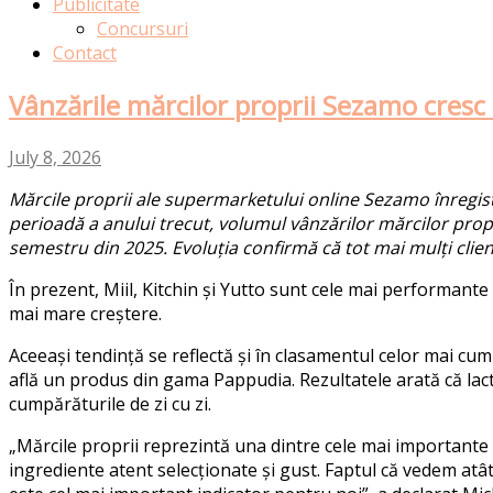
Publicitate
Concursuri
Contact
Vânzările mărcilor proprii Sezamo cresc
July 8, 2026
Mărcile proprii ale supermarketului online Sezamo înregist
perioadă a anului trecut, volumul vânzărilor mărcilor prop
semestru din 2025.
Evoluția confirmă că tot mai mulți clie
În prezent, Miil, Kitchin și Yutto sunt cele mai performante
mai mare creștere.
Aceeași tendință se reflectă și în clasamentul celor mai cum
află un produs din gama Pappudia. Rezultatele arată că lacta
cumpărăturile de zi cu zi.
„Mărcile proprii reprezintă una dintre cele mai importante 
ingrediente atent selecționate și gust. Faptul că vedem atâ