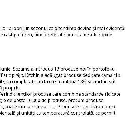
or proprii, în sezonul cald tendința devine și mai evidentă:
ile câștigă teren, fiind preferate pentru mesele rapide,
a iunie, Sezamo a introdus
13 produse noi
în portofoliu.
fistic prăjit. Kitchin a adăugat produse dedicate cămării și
il și-a completat oferta cu smântână 18% și iaurt în stil
ă proprie.
oferind clienților produse care combină standarde ridicate
cție de peste 16.000 de produse, precum produse
t, toate într-un singur loc. Produsele sunt livrate către
bientală și unități cu temperatură controlată, ce permit