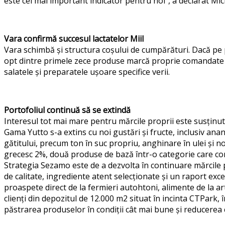
este cel mai important indicator pentru noi”
, a declarat
Mic
Vara confirmă succesul lactatelor Miil
Vara schimbă și structura coșului de cumpărături. Dacă pe p
opt dintre primele zece produse marcă proprie comandate 
salatele și preparatele ușoare specifice verii.
Portofoliul continuă să se extindă
Interesul tot mai mare pentru mărcile proprii este susținu
Gama Yutto s-a extins cu noi gustări și fructe, inclusiv anan
gătitului, precum ton în suc propriu, anghinare în ulei și 
grecesc 2%, două produse de bază într-o categorie care co
Strategia Sezamo este de a dezvolta în continuare mărcile p
de calitate, ingrediente atent selecționate și un raport excel
proaspete direct de la fermieri autohtoni, alimente de la art
clienți din depozitul de 12.000 m2 situat în incinta CTPark,
păstrarea produselor în condiții cât mai bune și reducerea 