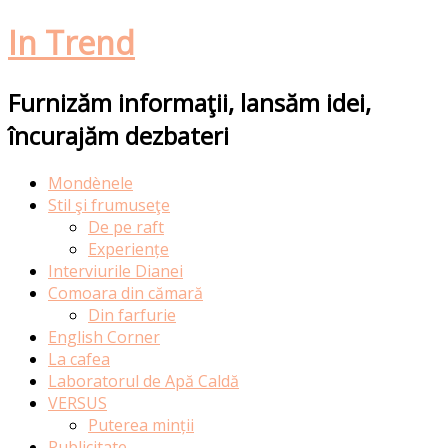
In Trend
Furnizăm informaţii, lansăm idei,
încurajăm dezbateri
Skip
Mondènele
to
Stil şi frumuseţe
content
De pe raft
Experiențe
Interviurile Dianei
Comoara din cămară
Din farfurie
English Corner
La cafea
Laboratorul de Apă Caldă
VERSUS
Puterea minții
Publicitate