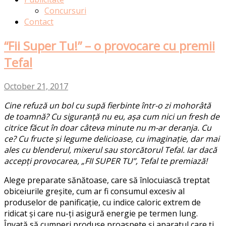
Concursuri
Contact
“Fii Super Tu!” – o provocare cu premii
Tefal
October 21, 2017
Cine refuză un bol cu supă fierbinte într-o zi mohorâtă
de toamnă? Cu siguranță nu eu, așa cum nici un fresh de
citrice făcut în doar câteva minute nu m-ar deranja. Cu
ce? Cu fructe și legume delicioase, cu imaginație, dar mai
ales cu blenderul, mixerul sau storcătorul Tefal. Iar dacă
accepți provocarea, „FII SUPER TU”, Tefal te premiază!
Alege preparate sănătoase, care să înlocuiască treptat
obiceiurile greșite, cum ar fi consumul excesiv al
produselor de panificație, cu indice caloric extrem de
ridicat și care nu-ți asigură energie pe termen lung.
Învață să cumperi produse proaspete și aparatul care ți