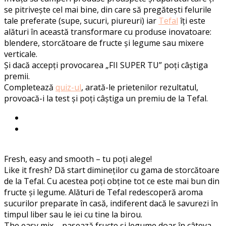
se pitrivește cel mai bine, din care să pregătești felurile
tale preferate (supe, sucuri, piureuri) iar
Tefal
îți este
alături în această transformare cu produse inovatoare:
blendere, storcătoare de fructe și legume sau mixere
verticale.
Și dacă accepți provocarea „FII SUPER TU” poți câștiga
premii.
Completează
quiz-ul
, arată-le prietenilor rezultatul,
provoacă-i la test și poți câștiga un premiu de la Tefal.
Fresh, easy and smooth – tu poți alege!
Like it fresh? Dă start dimineților cu gama de storcătoare
de la Tefal. Cu acestea poți obține tot ce este mai bun din
fructe și legume. Alături de Tefal redescoperă aroma
sucurilor preparate în casă, indiferent dacă le savurezi în
timpul liber sau le iei cu tine la birou.
The easy mix – pasează fructe și legume doar în câteva