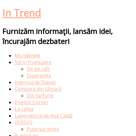
In Trend
Furnizăm informaţii, lansăm idei,
încurajăm dezbateri
Skip
Mondènele
to
Stil şi frumuseţe
content
De pe raft
Experiențe
Interviurile Dianei
Comoara din cămară
Din farfurie
English Corner
La cafea
Laboratorul de Apă Caldă
VERSUS
Puterea minții
Publicitate