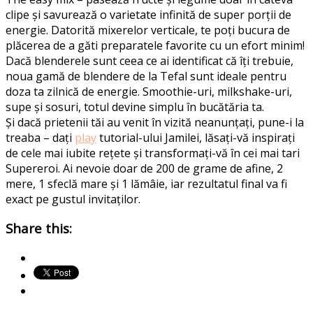
clipe și savurează o varietate infinită de super porții de
energie. Datorită mixerelor verticale, te poți bucura de
plăcerea de a găti preparatele favorite cu un efort minim!
Dacă blenderele sunt ceea ce ai identificat că îți trebuie,
noua gamă de blendere de la Tefal sunt ideale pentru
doza ta zilnică de energie. Smoothie-uri, milkshake-uri,
supe și sosuri, totul devine simplu în bucătăria ta.
Și dacă prietenii tăi au venit în vizită neanunțați, pune-i la
treaba – dați
play
tutorial-ului Jamilei, lăsați-vă inspirați
de cele mai iubite rețete și transformați-vă în cei mai tari
Supereroi. Ai nevoie doar de 200 de grame de afine, 2
mere, 1 sfeclă mare și 1 lămâie, iar rezultatul final va fi
exact pe gustul invitaților.
Share this: