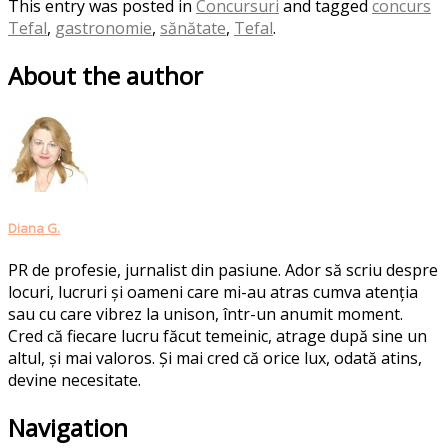
This entry was posted in
Concursuri
and tagged
concurs
Tefal
,
gastronomie
,
sănătate
,
Tefal
.
About the author
Diana G.
PR de profesie, jurnalist din pasiune. Ador să scriu despre
locuri, lucruri și oameni care mi-au atras cumva atenția
sau cu care vibrez la unison, într-un anumit moment.
Cred că fiecare lucru făcut temeinic, atrage după sine un
altul, și mai valoros. Și mai cred că orice lux, odată atins,
devine necesitate.
Post
Navigation