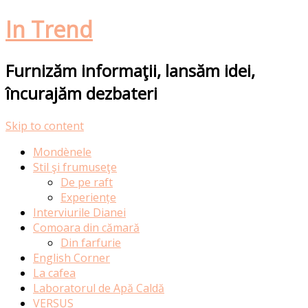
In Trend
Furnizăm informaţii, lansăm idei,
încurajăm dezbateri
Skip to content
Mondènele
Stil şi frumuseţe
De pe raft
Experiențe
Interviurile Dianei
Comoara din cămară
Din farfurie
English Corner
La cafea
Laboratorul de Apă Caldă
VERSUS