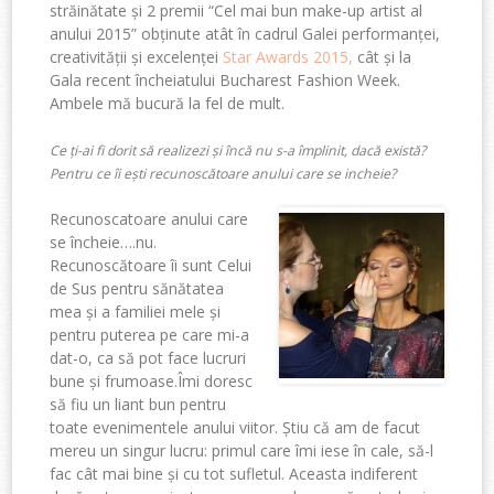
străinătate și 2 premii “Cel mai bun make-up artist al
anului 2015” obținute atât în cadrul Galei performanței,
creativității și excelenței
Star Awards 2015,
cât și la
Gala recent încheiatului Bucharest Fashion Week.
Ambele mă bucură la fel de mult.
Ce ți-ai fi dorit să realizezi și încă nu s-a împlinit, dacă există?
Pentru ce îi ești recunoscătoare anului care se incheie?
Recunoscatoare anului care
se încheie….nu.
Recunoscătoare îi sunt Celui
de Sus pentru sănătatea
mea și a familiei mele și
pentru puterea pe care mi-a
dat-o, ca să pot face lucruri
bune și frumoase.Îmi doresc
să fiu un liant bun pentru
toate evenimentele anului viitor. Știu că am de facut
mereu un singur lucru: primul care îmi iese în cale, să-l
fac cât mai bine și cu tot sufletul. Aceasta indiferent