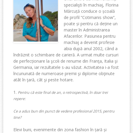
specialişti în machiaj, Florina
Mărcuță conduce o școală
de profil “Cotimanis show”,
poate și pentru că deține un
master în Administrarea
Afacerilor. Pasiunea pentru
machiaj a devenit profesie
abia după anul 2002, când a
îndrăznit o schimbare de carieră. A urmat multe cursuri
de perfecționare la şcoli de renume din Franţa, Italia şi
Germania, iar rezultatele s-au văzut. Activitatea i-a fost
încununată de numeroase premii şi diplome obţinute
atât în ţară, cât şi peste hotare.
1.
Pentru că este final de an, o retrospectivă, în doar trei
repere:
Ce a adus bun din punct de vedere profesional 2015, pentru
tine?
Elevi buni, evenimente din zona fashion în țară și