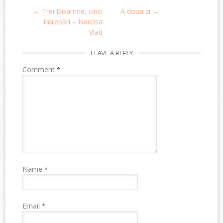
←
Trei Doamne, cinci
A doua zi
→
navigation
întrebări – Narcisa
Vlad
LEAVE A REPLY
Comment
*
Name
*
Email
*