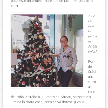
dacă este un proiect mare sau un lucru mărunt, de zi
cu zi.
2. Ce
vei
face
în
perioa
da
Sărbăt
orilor?
Pom
de
Crăci
un,
sarm
ale,
colin
de, tobă, caltaboși, 10 metri de cârnați, șampanie și
lumină în toată casa, ceea ce vă doresc și vouă!