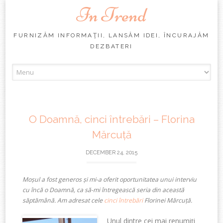
In Trend
FURNIZĂM INFORMAŢII, LANSĂM IDEI, ÎNCURAJĂM
DEZBATERI
Skip
to
content
O Doamnă, cinci întrebări – Florina
Mărcuță
DECEMBER 24, 2015
Moșul a fost generos și mi-a oferit oportunitatea unui interviu
cu încă o Doamnă, ca să-mi întregească seria din această
săptămână. Am adresat cele
cinci întrebări
Florinei Mărcuță.
Unul dintre cei mai renumiți