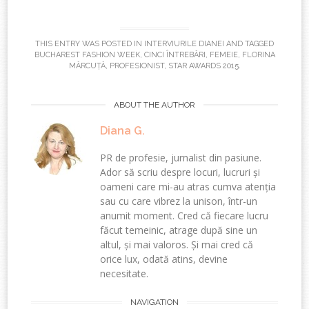
THIS ENTRY WAS POSTED IN
INTERVIURILE DIANEI
AND TAGGED
BUCHAREST FASHION WEEK
,
CINCI ÎNTREBĂRI
,
FEMEIE
,
FLORINA
MĂRCUȚĂ
,
PROFESIONIST
,
STAR AWARDS 2015
.
ABOUT THE AUTHOR
Diana G.
PR de profesie, jurnalist din pasiune.
Ador să scriu despre locuri, lucruri și
oameni care mi-au atras cumva atenția
sau cu care vibrez la unison, într-un
anumit moment. Cred că fiecare lucru
făcut temeinic, atrage după sine un
altul, și mai valoros. Și mai cred că
orice lux, odată atins, devine
necesitate.
Post
NAVIGATION