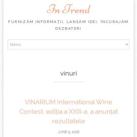
In Trend
FURNIZĂM INFORMAŢII, LANSĂM IDEI, ÎNCURAJĂM
DEZBATERI
Skip
to
content
vinuri
VINARIUM International Wine
Contest, ediția a XXIII-a, a anunțat
rezultatele
JUNE 9, 2026