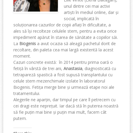
unul dintre cei mai activi
artiști în mediul online, dar și
social, implicată în
soluționarea cazurilor de copii aflați în dificultate, a
ales să își recolteze celulele stem, pentru a evita orice
impediment apărut în starea de sănătate a copiilor săi.
La
Biogenis
a avut ocazia să aleagă pachetul dorit de
recoltare, din paleta cea mai largă existentă la acest
moment.
Cazuri concrete există: în 2014 pentru prima oară o
fetiță în vârstă de trei ani,
Anastasia
, diagnosticată cu
tetrapareză spastică a fost supusă transplantului cu
celule stem mezenchimale izolate în laboratorul
Biogenis. Fetița merge bine și urmează etape noi ale
tratamentului.
Alegerile ne aparțin, dar timpul pe care îl petrecem cu
cei dragi este neprețuit. Iar dacă stă în puterea noastră
să fie puțin mai bine și puțin mai mult, facem cât
putem.