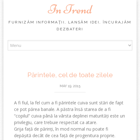
In Trend
FURNIZĂM INFORMAŢII, LANSĂM IDEI, ÎNCURAJĂM
DEZBATERI
Skip
to
content
Părintele, cel de toate zilele
MAY 19, 2015
A fi fiul, la fel cum a fi părintele cuiva sunt stări de fapt
ce pot părea banale. A păstra însă starea de a fi
“copilul” cuiva până la vârsta deplinei maturități este un
privilegiu, care trebuie respectat ca atare.
Grija față de părinți, în mod normal nu poate fi
depășită decât de cea față de progenitura proprie.