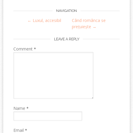
Post
NAVIGATION
←
Luxul, accesibil
Când românca se
navigation
prețuiește
→
LEAVE A REPLY
Comment
*
Name
*
Email
*