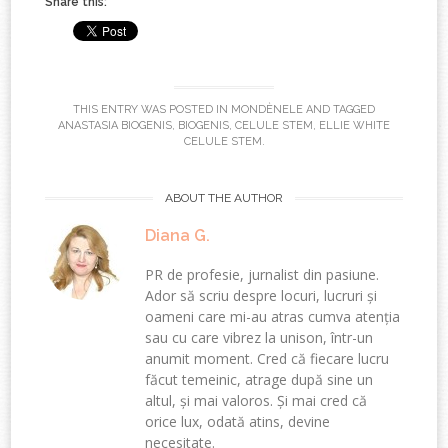
Share this:
THIS ENTRY WAS POSTED IN
MONDÈNELE
AND TAGGED
ANASTASIA BIOGENIS
,
BIOGENIS
,
CELULE STEM
,
ELLIE WHITE
CELULE STEM
.
ABOUT THE AUTHOR
Diana G.
PR de profesie, jurnalist din pasiune.
Ador să scriu despre locuri, lucruri și
oameni care mi-au atras cumva atenția
sau cu care vibrez la unison, într-un
anumit moment. Cred că fiecare lucru
făcut temeinic, atrage după sine un
altul, și mai valoros. Și mai cred că
orice lux, odată atins, devine
necesitate.