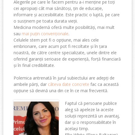
Alegerile pe care le facem pentru a-i menține pe toți
cei apropiați cât mai sănătoși, țin de educație,
informare și accesibilitate. Este practic o luptă, pe care
o susținem pe toata durata vieții.
Medicina modernă oferă multe posibilități, mai mult
sau
mai puțin convenționale
.
Celulele stem pot fi o opțiune, mai ales cele
embrionare, care acum pot fi recoltate și în țara
noastră, de către centre specializate, unele dintre ele
oferind garanții serioase de experiență, forță financiară
și în final credibilitate.
Polemica antrenată în jurul subiectului are adepți de
ambele părți, dar
câteva date concrete
fac ca această
opțiune să devină una din ce în ce mai frecventă.
Faptul că persoane publice
aleg să apeleze la aceste
soluții reprezintă un avantaj,
dar și o responsabilitate în
același timp.
Ellie White (Elena Baltagan),