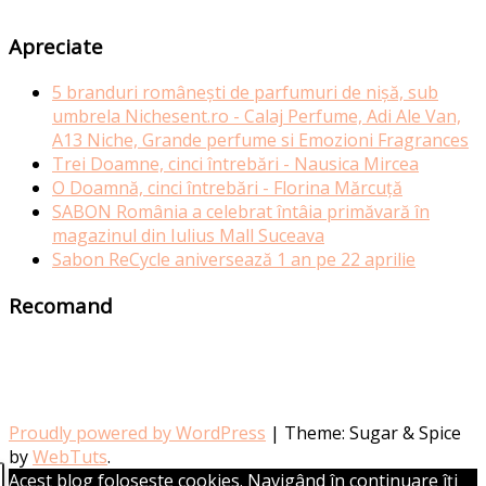
Apreciate
5 branduri românești de parfumuri de nișă, sub
umbrela Nichesent.ro - Calaj Perfume, Adi Ale Van,
A13 Niche, Grande perfume si Emozioni Fragrances
Trei Doamne, cinci întrebări - Nausica Mircea
O Doamnă, cinci întrebări - Florina Mărcuță
SABON România a celebrat întâia primăvară în
magazinul din Iulius Mall Suceava
Sabon ReCycle aniversează 1 an pe 22 aprilie
Recomand
Proudly powered by WordPress
|
Theme: Sugar & Spice
by
WebTuts
.
Acest blog foloseste cookies. Navigând în continuare îți