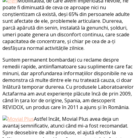
Mobilitatea, de care avem imperioasă nevoie, ne
poate fi diminuată de ceva ce aproape nici nu
conștientizam că există, deși 65% din persoanele adulte
sunt afectate de ele, problemele articulare. Durerea,
parcă apărută din senin, instalată la genunchi, șolduri,
umeri poate genera un disconfort continuu, care scade
capacitatea de concentrare, și chiar pe cea de a-ți
desfășura normal activitățile zilnice.
Suntem permanent bombardați cu reclame despre
remedii rapide, antiinflamatoare sau suplimente care fac
minuni, dar aprofundarea informațiilor disponibile ne va
demonstra că multe dintre ele nu tratează cauza, ci doar
înlătură temporar durerea. Cu produsele Laboratoarelor
Actafarma am avut experiențe plăcute încă de prin 2009,
când în țara lor de origine, Spania, am descoperit
REVIDOX, un produs care în 2011 a ajuns și în România.
Astfel încât, Movial Plus avea deja un
avantaj semnificativ, atunci când mi-a fost recomandat.
Spre deosebire de alte produse, el ajută efectiv la