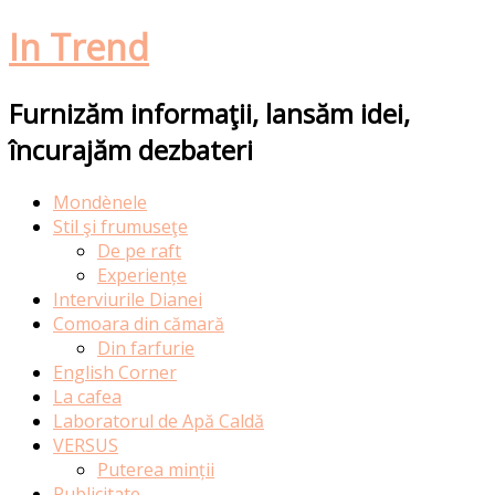
In Trend
Furnizăm informaţii, lansăm idei,
încurajăm dezbateri
Skip
Mondènele
to
Stil şi frumuseţe
content
De pe raft
Experiențe
Interviurile Dianei
Comoara din cămară
Din farfurie
English Corner
La cafea
Laboratorul de Apă Caldă
VERSUS
Puterea minții
Publicitate