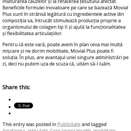
înlăturarea cauzelor și la refacerea țesutului afectat.
Beneficiile formulei inovatoare pe care se bazează Movial
Plus sunt în strânsă legătură cu ingredientele active din
compoziția sa, întrucât stimulează producția proprie a
organismului de colagen tip II și ajută la funcționalitatea
și flexibilitatea articulațiilor.
Pentru că este vară, poate avem în plan ceva mai multă
mișcare și ne dorim mobilitate, Movial Plus poate fi
soluția. În plus, are avantajul unei singure administrări pe
zi, deci nu putem uza de scuza că, uităm să-l luăm.
Share this:
This entry was posted in
Publicitate
and tagged
Actafarma
,
articulatii
,
Core Invest Health
,
mobilitate
,