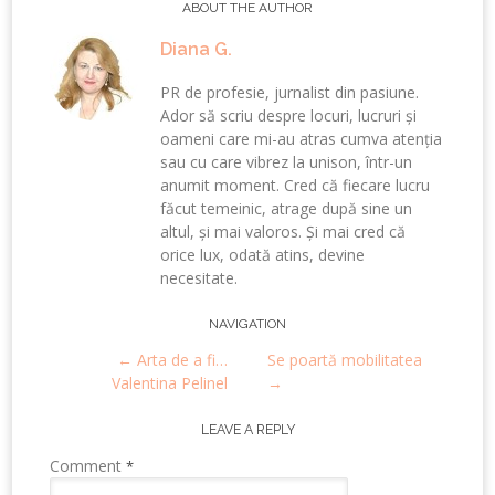
ABOUT THE AUTHOR
Diana G.
PR de profesie, jurnalist din pasiune.
Ador să scriu despre locuri, lucruri și
oameni care mi-au atras cumva atenția
sau cu care vibrez la unison, într-un
anumit moment. Cred că fiecare lucru
făcut temeinic, atrage după sine un
altul, și mai valoros. Și mai cred că
orice lux, odată atins, devine
necesitate.
Post
NAVIGATION
←
Arta de a fi…
Se poartă mobilitatea
navigation
Valentina Pelinel
→
LEAVE A REPLY
Comment
*