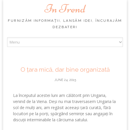
In Trend
FURNIZĂM INFORMAŢII, LANSĂM IDEI, ÎNCURAJĂM
DEZBATERI
Skip
to
content
O țara mică, dar bine organizată
JUNE 24, 2015
La începutul acestei luni am călătorit prin Ungaria,
venind de la Viena. Deși nu mai traversasem Ungaria la
sol de mulți ani, am regăsit aceeași țară curată, fără
locuitori pe la porți, spărgând semințe sau angajați în
discuții interminabile la cârciuma satului.