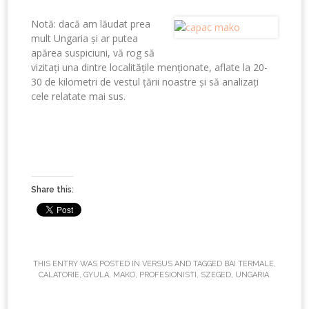
Notă: dacă am lăudat prea
mult Ungaria și ar putea
apărea suspiciuni, vă rog să
vizitați una dintre localitățile menționate, aflate la 20-
30 de kilometri de vestul țării noastre și să analizați
cele relatate mai sus.
Share this:
THIS ENTRY WAS POSTED IN
VERSUS
AND TAGGED
BAI TERMALE
,
CALATORIE
,
GYULA
,
MAKO
,
PROFESIONISTI
,
SZEGED
,
UNGARIA
.