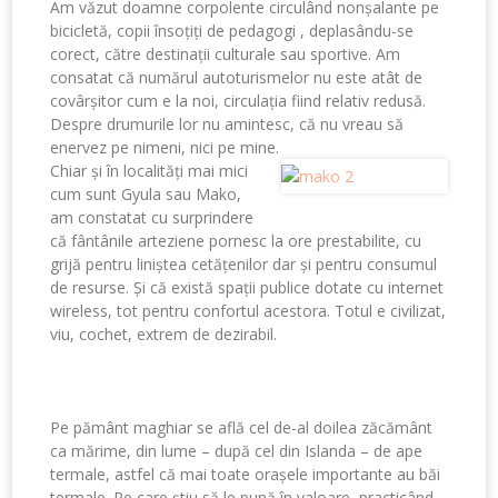
Am văzut doamne corpolente circulând nonșalante pe
bicicletă, copii însoțiți de pedagogi , deplasându-se
corect, către destinații culturale sau sportive. Am
consatat că numărul autoturismelor nu este atât de
covârșitor cum e la noi, circulația fiind relativ redusă.
Despre drumurile lor nu amintesc, că nu vreau să
enervez pe nimeni, nici pe mine.
Chiar și în localități mai mici
cum sunt Gyula sau Mako,
am constatat cu surprindere
că fântânile arteziene pornesc la ore prestabilite, cu
grijă pentru liniștea cetățenilor dar și pentru consumul
de resurse. Și că există spații publice dotate cu internet
wireless, tot pentru confortul acestora. Totul e civilizat,
viu, cochet, extrem de dezirabil.
Pe pământ maghiar se află cel de-al doilea zăcământ
ca mărime, din lume – după cel din Islanda – de ape
termale, astfel că mai toate orașele importante au băi
termale. Pe care știu să le pună în valoare, practicând