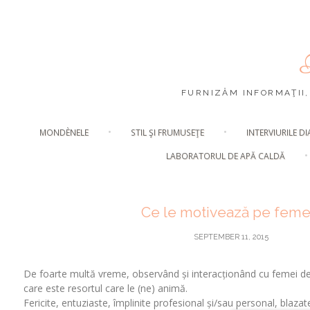
FURNIZĂM INFORMAŢII,
MONDÈNELE
STIL ŞI FRUMUSEŢE
INTERVIURILE DI
LABORATORUL DE APĂ CALDĂ
Ce le motivează pe feme
SEPTEMBER 11, 2015
De foarte multă vreme, observând și interacționând cu femei de 
care este resortul care le (ne) animă.
Fericite, entuziaste, împlinite profesional și/sau personal, blazat