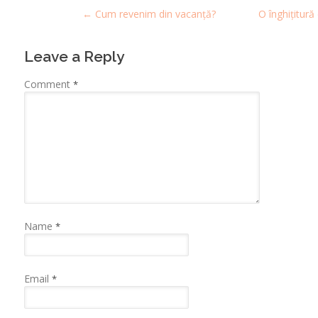
←
Cum revenim din vacanță?
O înghițitur
navigation
Leave a Reply
Comment
*
Name
*
Email
*