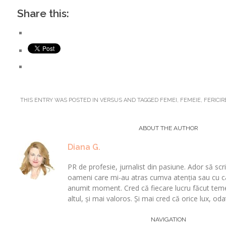
Share this:
THIS ENTRY WAS POSTED IN
VERSUS
AND TAGGED
FEMEI
,
FEMEIE
,
FERICIR
ABOUT THE AUTHOR
Diana G.
PR de profesie, jurnalist din pasiune. Ador să scriu
oameni care mi-au atras cumva atenția sau cu car
anumit moment. Cred că fiecare lucru făcut teme
altul, și mai valoros. Și mai cred că orice lux, od
Post
NAVIGATION