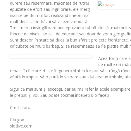
durere sau resemnare, măcinate de rutină,
epuizate de efort sau îngrijorare, ele merg
înainte pe drumul lor, realizând uneori mai
mult decât ar îndrăzni să viseze vreodată.
Trec mereu învingătoare prin epuizanta rutină zilnică, mai mult 
funcție de nivelul social, de educație sau doar de zona geografic
Sunt deseori în stare să ducă la bun sfârșit proiecte îndrăznețe, 
dificultate pe mulți bărbați. Și se resemnează să fie plătite mult 
Acea forță care se
de multe ori măru
renasc în fiecare zi. Iar în generozitatea lor pot să strângă rândur
aflată în impas, să o pună în valoare sau să-i dea un imbold, atu
Sigur că mai sunt și excepții, dar eu mă refer la acele exemplare 
le prețuiți și voi. Sau poate tocmai începeți s-o faceți.
Credit foto:
fda.gov
slodive.com