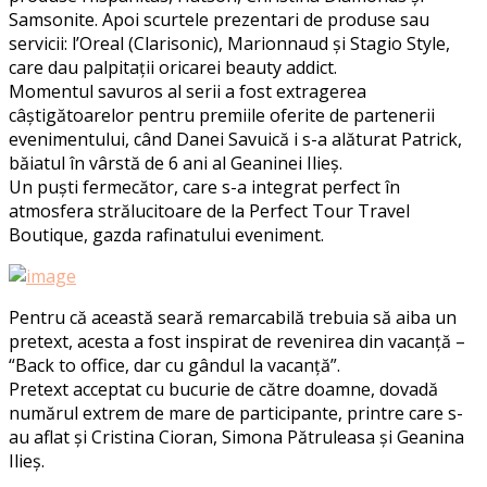
Samsonite. Apoi scurtele prezentari de produse sau
servicii: l’Oreal (Clarisonic), Marionnaud și Stagio Style,
care dau palpitații oricarei beauty addict.
Momentul savuros al serii a fost extragerea
câștigătoarelor pentru premiile oferite de partenerii
evenimentului, când Danei Savuică i s-a alăturat Patrick,
băiatul în vârstă de 6 ani al Geaninei Ilieș.
Un puști fermecător, care s-a integrat perfect în
atmosfera strălucitoare de la Perfect Tour Travel
Boutique, gazda rafinatului eveniment.
Pentru că această seară remarcabilă trebuia să aiba un
pretext, acesta a fost inspirat de revenirea din vacanță –
“Back to office, dar cu gândul la vacanță”.
Pretext acceptat cu bucurie de către doamne, dovadă
numărul extrem de mare de participante, printre care s-
au aflat și Cristina Cioran, Simona Pătruleasa și Geanina
Ilieș.