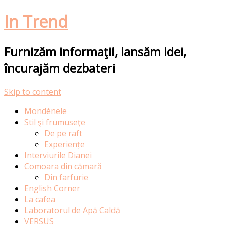
In Trend
Furnizăm informaţii, lansăm idei,
încurajăm dezbateri
Skip to content
Mondènele
Stil şi frumuseţe
De pe raft
Experiențe
Interviurile Dianei
Comoara din cămară
Din farfurie
English Corner
La cafea
Laboratorul de Apă Caldă
VERSUS