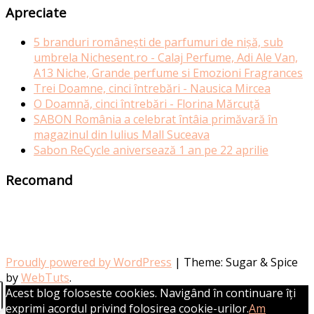
Apreciate
5 branduri românești de parfumuri de nișă, sub
umbrela Nichesent.ro - Calaj Perfume, Adi Ale Van,
A13 Niche, Grande perfume si Emozioni Fragrances
Trei Doamne, cinci întrebări - Nausica Mircea
O Doamnă, cinci întrebări - Florina Mărcuță
SABON România a celebrat întâia primăvară în
magazinul din Iulius Mall Suceava
Sabon ReCycle aniversează 1 an pe 22 aprilie
Recomand
Proudly powered by WordPress
|
Theme: Sugar & Spice
by
WebTuts
.
Acest blog foloseste cookies. Navigând în continuare îți
exprimi acordul privind folosirea cookie-urilor.
Am