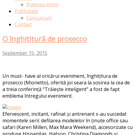
Puterea minții
Publicitate
Concursuri
Contact
O înghițitură de prosecco
September 15, 2015
Un must- have al oricărui eveniment, înghițitura de
prosecco (Mionetto), oferită joi seara la sosirea la cea de
a treia conferință “Trăiește inteligent” a fost de fapt
emblema întregului eveniment.
Efervescent, incitant, rafinat și antrenant s-au succedat
momentele serii: defilarea modelelor în ținute office sau
safari (Karen Millen, Max Mara Weekend), accesorizate cu
produse Hispanitas, Hatson, Christina Diamonds și