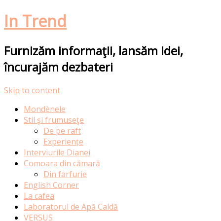
In Trend
Furnizăm informaţii, lansăm idei,
încurajăm dezbateri
Skip to content
Mondènele
Stil şi frumuseţe
De pe raft
Experiențe
Interviurile Dianei
Comoara din cămară
Din farfurie
English Corner
La cafea
Laboratorul de Apă Caldă
VERSUS