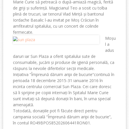
Marie Curie să petreacă o după-amiază magică, ferită
de griji și suferință. Magicianul Teo a sosit cu tolba
plină de trucuri, iar tenorul Vlad Miriță și baritonul
Iordache Basalic l-au invitat pe Moș Crăciun în
amfiteatrul spitalului, cu un concert de colinde
fermecate.
Moșu
l a
adus
daruri iar Sun Plaza a oferit spitalului sute de
consumabile, jucării și produse de igienă personală, ca
răspuns la nevoile diferitelor secții medicale.
Inițiativa “Împreună dăruim aripi de bucurie”continuă în
perioada 18 decembrie 2015-31 ianuarie 2016 în
incinta centrului comercial Sun Plaza. Cei care doresc
să îi sprijine pe copiii internați în Spitalul Marie Curie
sunt invitați să depună donații în bani, în urna special
amenajată.
Totodată, donațiile pot fi făcute direct pentru
campania socială “Împreună dăruim aripi de bucurie”,
în contul RO49BPOS85202606441RON01.