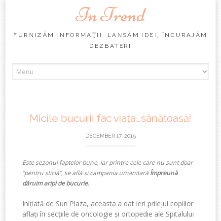
In Trend
FURNIZĂM INFORMAŢII, LANSĂM IDEI, ÎNCURAJĂM
DEZBATERI
Skip
to
content
Micile bucurii fac viața…sănătoasă!
DECEMBER 17, 2015
Este sezonul faptelor bune, iar printre cele care nu sunt doar
“pentru sticlă”, se află și campania umanitară
Împreună
dăruim aripi de bucurie.
Inițiată de Sun Plaza, aceasta a dat ieri prilejul copiilor
aflați în secțiile de oncologie și ortopedie ale Spitalului