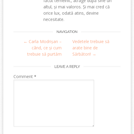
făcut temeinic, atrage după sine un
altul, și mai valoros. Și mai cred că
orice lux, odată atins, devine
necesitate.
Post
NAVIGATION
←
Carla Modrișan –
Vedetele trebuie să
navigation
când, ce și cum
arate bine de
trebuie să purtăm
Sărbători!
→
LEAVE A REPLY
Comment
*