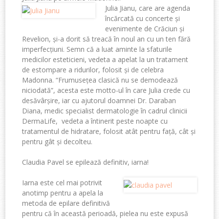
Julia Jianu, care are agenda
încărcată cu concerte și
evenimente de Crăciun și
Revelion, și-a dorit să treacă în noul an cu un ten fără
imperfecțiuni. Semn că a luat aminte la sfaturile
medicilor esteticieni, vedeta a apelat la un tratament
de estompare a ridurilor, folosit și de celebra
Madonna. “Frumusețea clasică nu se demodează
niciodată”, acesta este motto-ul în care Julia crede cu
desăvârșire, iar cu ajutorul doamnei Dr. Daraban
Diana, medic specialist dermatologie în cadrul clinicii
DermaLife, vedeta a întinerit peste noapte cu
tratamentul de hidratare, folosit atât pentru față, cât și
pentru gât și decolteu.
Claudia Pavel se epilează definitiv, iarna!
Iarna este cel mai potrivit
anotimp pentru a apela la
metoda de epilare definitivă
pentru că în această perioadă, pielea nu este expusă