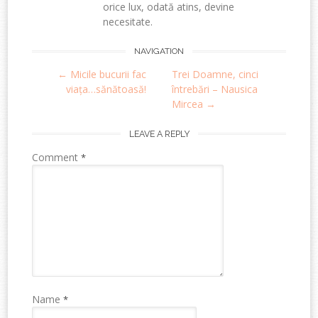
orice lux, odată atins, devine
necesitate.
Post
NAVIGATION
←
Micile bucurii fac
Trei Doamne, cinci
navigation
viața…sănătoasă!
întrebări – Nausica
Mircea
→
LEAVE A REPLY
Comment
*
Name
*