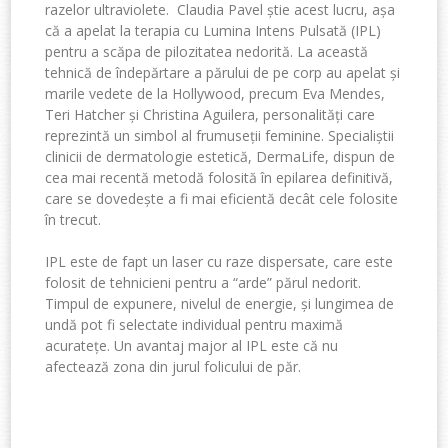
razelor ultraviolete. Claudia Pavel știe acest lucru, așa
că a apelat la terapia cu Lumina Intens Pulsată (IPL)
pentru a scăpa de pilozitatea nedorită. La această
tehnică de îndepărtare a părului de pe corp au apelat și
marile vedete de la Hollywood, precum Eva Mendes,
Teri Hatcher și Christina Aguilera, personalități care
reprezintă un simbol al frumuseții feminine. Specialiștii
clinicii de dermatologie estetică, DermaLife, dispun de
cea mai recentă metodă folosită în epilarea definitivă,
care se dovedește a fi mai eficientă decât cele folosite
în trecut.
IPL este de fapt un laser cu raze dispersate, care este
folosit de tehnicieni pentru a “arde” părul nedorit.
Timpul de expunere, nivelul de energie, și lungimea de
undă pot fi selectate individual pentru maximă
acuratețe. Un avantaj major al IPL este că nu
afectează zona din jurul folicului de păr.