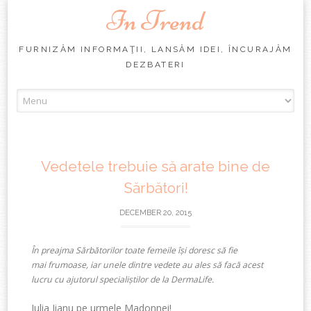
In Trend
FURNIZĂM INFORMAŢII, LANSĂM IDEI, ÎNCURAJĂM
DEZBATERI
Skip
to
content
Vedetele trebuie să arate bine de
Sărbători!
DECEMBER 20, 2015
În preajma Sărbătorilor toate femeile își doresc să fie
mai frumoase, iar unele dintre vedete au ales să facă acest
lucru cu ajutorul specialiștilor de la DermaLife.
Julia Jianu pe urmele Madonnei!