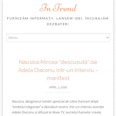
In Trend
FURNIZĂM INFORMAŢII, LANSĂM IDEI, ÎNCURAJĂM
DEZBATERI
Skip
to
content
Nausica Mircea “descusută” de
Adela Diaconu într-un interviu –
manifest
APRIL 3, 2016
Nausica, designerul român apreciat de către francezi drept
“simbolul eleganței” a dezvăluit recent, într-un interviu acordat
Adelei Diaconu și difuzat la Nova TV, secretul hainelor create,