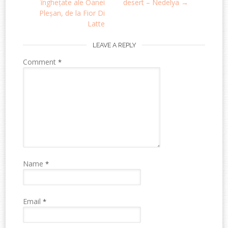
navigation
înghețate ale Oanei
desert – Nedelya
→
Pleșan, de la Fior Di
Latte
LEAVE A REPLY
Comment
*
Name
*
Email
*