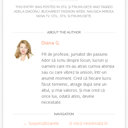
THIS ENTRY WAS POSTED IN
STIL ŞI FRUMUSEŢE
AND TAGGED
ADELA DIACONU
,
BUCHAREST FASHION WEEK
,
NAUSICA MIRCEA
,
NOVA TV
,
STIL
,
STIL SI FRUMUSETE
.
ABOUT THE AUTHOR
Diana G.
PR de profesie, jurnalist din pasiune.
Ador să scriu despre locuri, lucruri și
oameni care mi-au atras cumva atenția
sau cu care vibrez la unison, într-un
anumit moment. Cred că fiecare lucru
făcut temeinic, atrage după sine un
altul, și mai valoros. Și mai cred că
orice lux, odată atins, devine
necesitate.
Post
NAVIGATION
←
Surprinzătoarele
O mică nestemată în