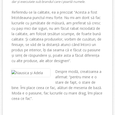
dar și executate sub brandul care-i poartă numele.
Referindu-se la calitate, ea a precizat “Acesta a fost
întotdeauna punctul meu forte. Nu mi-am dorit să fac
lucrurile cu jumătate de măsură, am preferat să cresc
cu pași mici dar siguri, nu am făcut rabat niciodată de
la calitate, am folosit țesături scumpe, de foarte bună
calitate. Și calitatea produselor, vorbim de cusături, de
finisaje, se văd de la distanță atunci când întorci un
produs pe interior, îți dai seama că e făcut cu pasiune
și simț de răspundere și, poate asta a făcut diferența
cu alte produse, ale altor designeri”.
Despre modă, creatoarea a
afirmat: “pentru mine e o
stare de fapt, o stare de
bine. Îmi place ceea ce fac, alături de meseria de bază.
Moda e o pasiune, fac lucrurile cu mare drag, îmi place
ceea ce fac”.