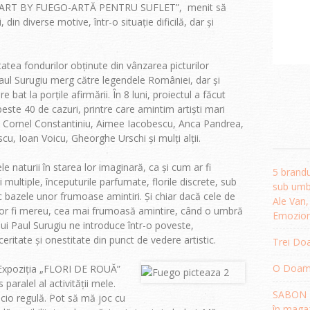
tul „ART BY FUEGO-ARTĂ PENTRU SUFLET”, menit să
, din diverse motive, într-o situație dificilă, dar și
tatea fondurilor obținute din vânzarea picturilor
Paul Surugiu merg către legendele României, dar și
are bat la porțile afirmării. În 8 luni, proiectul a făcut
ste 40 de cazuri, printre care amintim artiști mari
, Cornel Constantiniu, Aimee Iacobescu, Anca Pandrea,
, Ioan Voicu, Gheorghe Urschi și mulți alții.
naturii în starea lor imaginară, ca și cum ar fi
5 brandu
i multiple, începuturile parfumate, florile discrete, sub
sub umbr
 bazele unor frumoase amintiri. Și chiar dacă cele de
Ale Van
 vor fi mereu, cea mai frumoasă amintire, când o umbră
Emozion
lui Paul Surugiu ne introduce într-o poveste,
eritate și onestitate din punct de vedere artistic.
Trei Doa
O Doamnă
. Expoziția „FLORI DE ROUĂ”
aralel al activității mele.
SABON R
nicio regulă. Pot să mă joc cu
în magaz