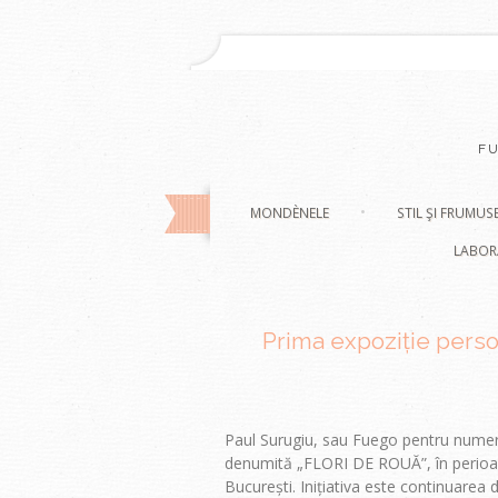
F
MONDÈNELE
STIL ŞI FRUMUS
LABOR
Prima expoziție person
Paul Surugiu, sau Fuego pentru numeroș
denumită „FLORI DE ROUĂ”, în perioada
București. Inițiativa este continuarea 