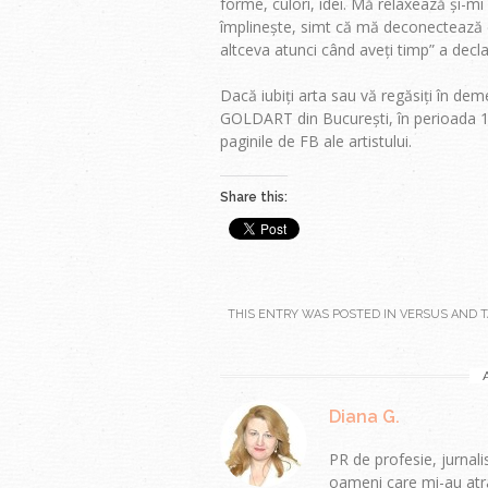
forme, culori, idei. Mă relaxează și-mi 
împlinește, simt că mă deconectează de
altceva atunci când aveți timp” a decla
Dacă iubiți arta sau vă regăsiți în demer
GOLDART din București, în perioada 1
paginile de FB ale artistului.
Share this:
THIS ENTRY WAS POSTED IN
VERSUS
AND T
Diana G.
PR de profesie, jurnalis
oameni care mi-au atra