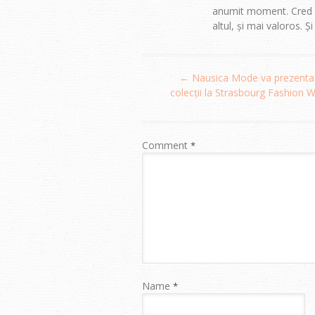
anumit moment. Cred că
altul, și mai valoros. Ș
Post
←
Nausica Mode va prezenta 
navigation
colecții la Strasbourg Fashion 
Comment
*
Name
*