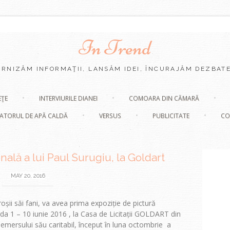
In Trend
URNIZĂM INFORMAŢII, LANSĂM IDEI, ÎNCURAJĂM DEZBATE
Skip
EŢE
INTERVIURILE DIANEI
COMOARA DIN CĂMARĂ
to
content
ATORUL DE APĂ CALDĂ
VERSUS
PUBLICITATE
CO
ală a lui Paul Surugiu, la Goldart
MAY 20, 2016
ii săi fani, va avea prima expoziție de pictură
 1 – 10 iunie 2016 , la Casa de Licitații GOLDART din
demersului său caritabil, început în luna octombrie a