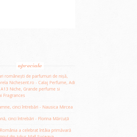
apreciate
ri românești de parfumuri de nișă,
ela Nichesent.ro - Calaj Perfume, Adi
, A13 Niche, Grande perfume si
i Fragrances
mne, cinci întrebări - Nausica Mircea
, cinci întrebări - Florina Mărcuță
omânia a celebrat întâia primăvară
inul din Iulius Mall Suceava