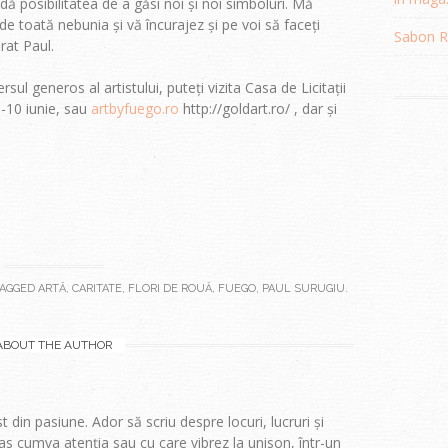
dă posibilitatea de a găsi noi și noi simboluri. Mă
 toată nebunia și vă încurajez și pe voi să faceți
Sabon Re
rat Paul.
sul generos al artistului, puteți vizita Casa de Licitații
-10 iunie, sau
artbyfuego.ro
http://goldart.ro/ , dar și
AGGED
ARTĂ
,
CARITATE
,
FLORI DE ROUĂ
,
FUEGO
,
PAUL SURUGIU
.
ABOUT THE AUTHOR
t din pasiune. Ador să scriu despre locuri, lucruri și
s cumva atenția sau cu care vibrez la unison, într-un