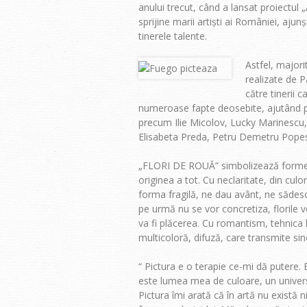
anului trecut, când a lansat proiec
sprijine marii artiști ai României, ajunși
tinerele talente.
Astfel, majori
realizate de 
către tinerii c
numeroase fapte deosebite, ajutând pe
precum Ilie Micolov, Lucky Marinescu
Elisabeta Preda, Petru Demetru Popescu
„FLORI DE ROUĂ” simbolizează formele 
originea a tot. Cu neclaritate, din culor
forma fragilă, ne dau avânt, ne sădesc
pe urmă nu se vor concretiza, florile
va fi plăcerea. Cu romantism, tehnica 
multicoloră, difuză, care transmite sinc
“ Pictura e o terapie ce-mi dă putere
este lumea mea de culoare, un univers p
Pictura îmi arată că în artă nu există 