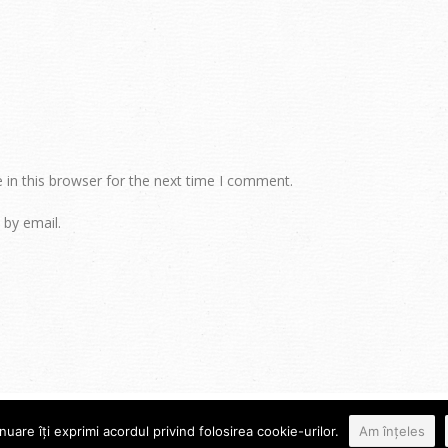
in this browser for the next time I comment.
by email.
are îți exprimi acordul privind folosirea cookie-urilor.
Am înțeles
Proudly powered by WordPress
|
Theme: Sugar & Spice by
WebTuts
.