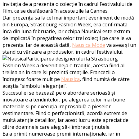
invitația de a prezenta o colecție în cadrul Festivalului de
Film, ce se desfășoară în aceste zile la Cannes.
Dar prezența sa la cel mai important eveniment de modă
din Europa, Strasbourg Fashion Week, era confirmată
încă din luna februarie, iar echipa Nausicăi este extrem
de implicată în pregătirea celor trei colecții pe care le va
prezenta. Iar de această dată,
Nausica Mode
va avea și un
stand cu vânzare a produselor, în cadrul festivalului.
Participarea designerului la Strasbourg
Fashion Week a devenit deja o tradiție, acesta fiind al
treilea an în care își prezintă creațiile. Francezii o
îndragesc foarte mult pe
Nausica
, fiind numită de către
aceștia “simbolul eleganței”.
Succesul ei se bazează pe o abordare serioasă și
inovatoare a tendințelor, pe alegerea celor mai bune
materiale și pe execuția ireproșabilă a pieselor
vestimentare. Fiind o perfecționistă, acordă extrem de
multă atenție detaliilor, iar acest lucru este apreciat de
către doamnele care aleg să-i îmbrace ținutele.
Ea a primit numeroase premii internaționale, iar în