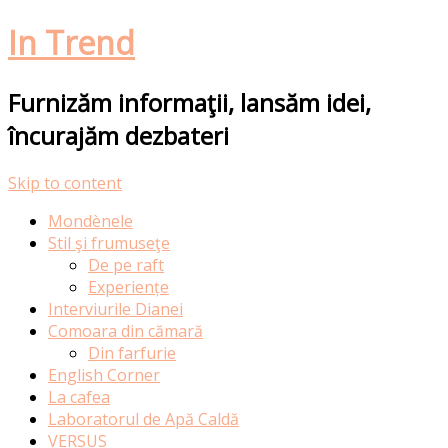
In Trend
Furnizăm informaţii, lansăm idei,
încurajăm dezbateri
Skip to content
Mondènele
Stil şi frumuseţe
De pe raft
Experiențe
Interviurile Dianei
Comoara din cămară
Din farfurie
English Corner
La cafea
Laboratorul de Apă Caldă
VERSUS