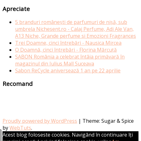
Apreciate
5 branduri românești de parfumuri de nișă, sub
umbrela Nichesent.ro - Calaj Perfume, Adi Ale Van,
A13 Niche, Grande perfume si Emozioni Fragrances
Trei Doamne, cinci întrebări - Nausica Mircea
O Doamnă, cinci întrebări - Florina Mărcuță
SABON România a celebrat întâia primăvară în
magazinul din Iulius Mall Suceava
Sabon ReCycle aniversează 1 an pe 22 aprilie
Recomand
Proudly powered by WordPress
|
Theme: Sugar & Spice
by
WebTuts
.
Acest blog foloseste cookies. Navigând în continuare îți