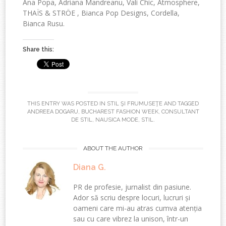
Ana Popa, Adriana Mandreanu, Vali Chic, Atmosphere,
THAÏS & STRÖE , Bianca Pop Designs, Cordella,
Bianca Rusu.
Share this:
THIS ENTRY WAS POSTED IN
STIL ŞI FRUMUSEŢE
AND TAGGED
ANDREEA DOGARU
,
BUCHAREST FASHION WEEK
,
CONSULTANT
DE STIL
,
NAUSICA MODE
,
STIL
.
ABOUT THE AUTHOR
Diana G.
PR de profesie, jurnalist din pasiune.
Ador să scriu despre locuri, lucruri și
oameni care mi-au atras cumva atenția
sau cu care vibrez la unison, într-un