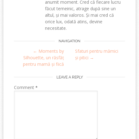
anumit moment. Cred că fiecare lucru
făcut temeinic, atrage după sine un
altul, și mai valoros. Și mai cred că
orice lux, odată atins, devine
necesitate.
Post
NAVIGATION
←
Moments by
Sfaturi pentru mămici
navigation
Silhouette, un răsfăț
și pitici
→
pentru mamă și fiică
LEAVE A REPLY
Comment
*