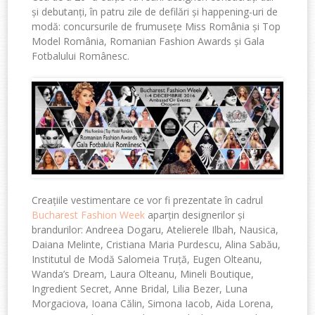
și debutanți, în patru zile de defilări și happening-uri de
modă: concursurile de frumusețe Miss România și Top
Model România, Romanian Fashion Awards și Gala
Fotbalului Românesc.
Creațiile vestimentare ce vor fi prezentate în cadrul
Bucharest Fashion Week
aparțin designerilor și
brandurilor: Andreea Dogaru, Atelierele Ilbah, Nausica,
Daiana Melinte, Cristiana Maria Purdescu, Alina Sabău,
Institutul de Modă Salomeia Truță, Eugen Olteanu,
Wanda’s Dream, Laura Olteanu, Mineli Boutique,
Ingredient Secret, Anne Bridal, Lilia Bezer, Luna
Morgaciova, Ioana Călin, Simona Iacob, Aida Lorena,