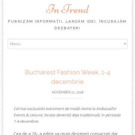
In Trend
FURNIZĂM INFORMAŢII, LANSĂM IDEI, ÎNCURAJĂM
DEZBATERI
Skip
to
content
Bucharest Fashion Week, 1-4
decembrie
NOVEMBER 21, 2016
Cel mai exclusivist eveniment de modă revine la Ambasad’or
Events & Leisure, locația devenită deja tradițională, în perioada
1-4 decembrie.
Cea de a 26- a ediție va reuni designeri consacrați dar