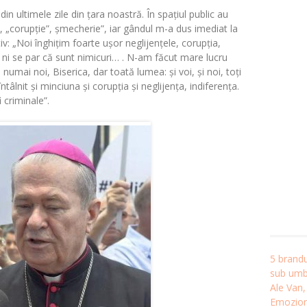
n ultimele zile din țara noastră. În spațiul public au
, „corupție”, șmecherie”, iar gândul m-a dus imediat la
v: „Noi înghițim foarte ușor neglijențele, corupția,
 ni se par că sunt nimicuri… . N-am făcut mare lucru
ai noi, Biserica, dar toată lumea: și voi, și noi, toți
âlnit și minciuna și corupția și neglijența, indiferența.
 criminale”.
5 brandu
sub umbr
Ale Van
Emozion