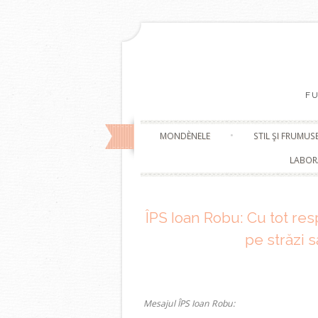
F
MONDÈNELE
STIL ŞI FRUMUS
LABOR
ÎPS Ioan Robu: Cu tot res
pe străzi 
Mesajul ÎPS Ioan Robu: