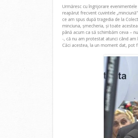
Urmăresc cu îngrijorare evenimentele di
reapărut frecvent cuvintele „minciună”
ce am spus după tragedia de la Colecti
minciuna, șmecheria, și toate acestea
până acum ca să schimbăm ceva – nu num
-, că nu am protestat atunci când am înt
Căci acestea, la un moment dat, pot fi