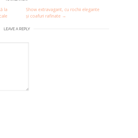
ă la
Show extravagant, cu rochii elegante
cale
și coafuri rafinate
→
LEAVE A REPLY