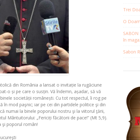
Trei Doa
O Doamnă
SABON R
în magaz
Sabon Re
tolică din România a lansat o invitație la rugăciune
obat-o și pe care o susțin. Vă îndemn, așadar, să vă
binele societății românești. Cu tot respectul, îi rog pe
 în mod paşnic; iar pe cei din partidele politice şi din
scă numai la binele poporului nostru şi la viitorul ţării,
 Mântuitorului: „Fericiți făcătorii de pace!” (Mt 5,9).
şi poporul român!
ucureşti