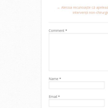
Post
←
Alessia recunoaște că apeleaz
navigation
intervenții non-chirurgi
Comment
*
Name
*
Email
*