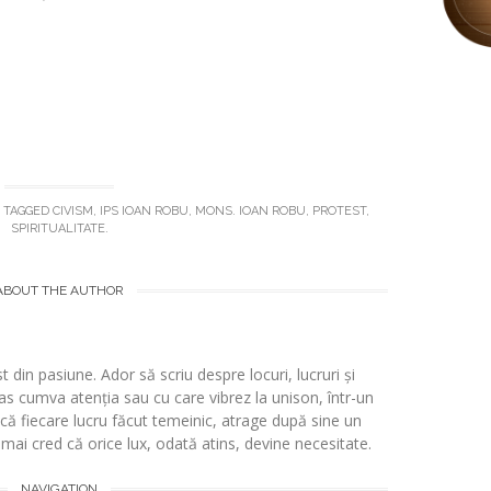
 TAGGED
CIVISM
,
IPS IOAN ROBU
,
MONS. IOAN ROBU
,
PROTEST
,
SPIRITUALITATE
.
ABOUT THE AUTHOR
t din pasiune. Ador să scriu despre locuri, lucruri și
s cumva atenția sau cu care vibrez la unison, într-un
 fiecare lucru făcut temeinic, atrage după sine un
i mai cred că orice lux, odată atins, devine necesitate.
NAVIGATION