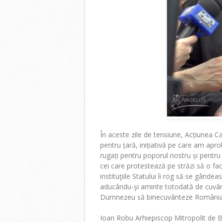
În aceste zile de tensiune, Acțiunea Ca
pentru țară, inițiativă pe care am apr
rugați pentru poporul nostru și pentru 
cei care protestează pe străzi să o facă
instituţiile Statului îi rog să se gândea
aducându-şi aminte totodată de cuvântul
Dumnezeu să binecuvânteze România 
Ioan Robu Arhiepiscop Mitropolit de B