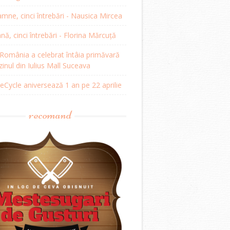
mne, cinci întrebări - Nausica Mircea
, cinci întrebări - Florina Mărcuță
omânia a celebrat întâia primăvară
inul din Iulius Mall Suceava
Cycle aniversează 1 an pe 22 aprilie
recomand