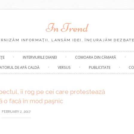
In Trend
URNIZĂM INFORMAŢII, LANSĂM IDEI, ÎNCURAJĂM DEZBATE
Skip
EŢE
INTERVIURILE DIANEI
COMOARA DIN CĂMARĂ
to
content
ATORUL DE APĂ CALDĂ
VERSUS
PUBLICITATE
CO
pectul, îi rog pe cei care protestează
să o facă în mod paşnic
FEBRUARY 2, 2017