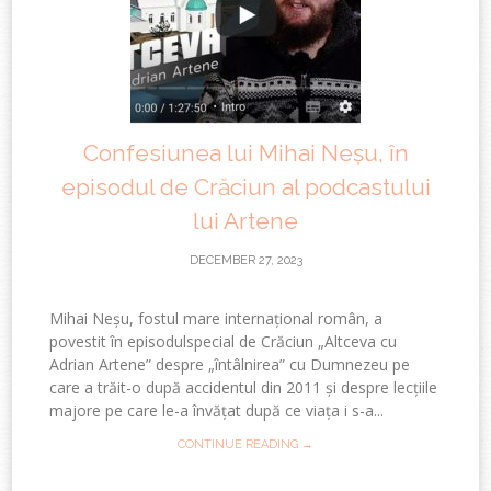
Confesiunea lui Mihai Neșu, în
episodul de Crăciun al podcastului
lui Artene
DECEMBER 27, 2023
Mihai Neșu, fostul mare internațional român, a
povestit în episodulspecial de Crăciun „Altceva cu
Adrian Artene” despre „întâlnirea” cu Dumnezeu pe
care a trăit-o după accidentul din 2011 și despre lecțiile
majore pe care le-a învățat după ce viața i s-a...
CONTINUE READING →