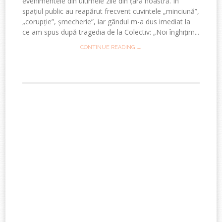
evenimentele din ultimele zile din țara noastră. În
spațiul public au reapărut frecvent cuvintele „minciună”,
„corupție”, șmecherie”, iar gândul m-a dus imediat la
ce am spus după tragedia de la Colectiv: „Noi înghițim...
CONTINUE READING →