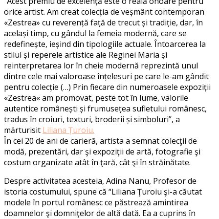
“Acest premiu de excelență este o reală onoare pentru
orice artist. Am creat colecția de veșmânt contemporan
«Zestrea» cu reverență față de trecut și tradiție, dar, în
același timp, cu gândul la femeia modernă, care se
redefinește, ieșind din tipologiile actuale. Întoarcerea la
stilul și reperele artistice ale Reginei Maria și
reinterpretarea lor în cheie modernă reprezintă unul
dintre cele mai valoroase înțelesuri pe care le-am gândit
pentru colecție (…) Prin fiecare din numeroasele expoziții
«Zestrea« am promovat, peste tot în lume, valorile
autentice românești și frumusețea sufletului românesc,
tradus în croiuri, texturi, broderii și simboluri”, a
mărturisit
Liliana Țuroiu.
În cei 20 de ani de carieră, artista a semnat colecţii de
modă, prezentări, dar şi expoziţii de artă, fotografie şi
costum organizate atât în ţară, cât şi în străinătate.
Despre activitatea acesteia, Adina Nanu, Profesor de
istoria costumului, spune că “Liliana Ţuroiu şi-a căutat
modele în portul românesc ce păstrează amintirea
doamnelor şi domniţelor de altă dată. Ea a cuprins în