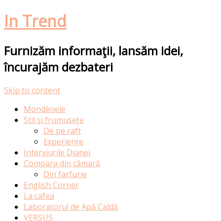
In Trend
Furnizăm informaţii, lansăm idei,
încurajăm dezbateri
Skip to content
Mondènele
Stil şi frumuseţe
De pe raft
Experiențe
Interviurile Dianei
Comoara din cămară
Din farfurie
English Corner
La cafea
Laboratorul de Apă Caldă
VERSUS