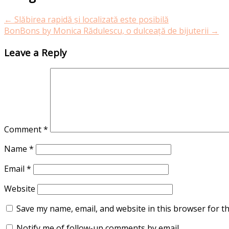
←
Slăbirea rapidă și localizată este posibilă
BonBons by Monica Rădulescu, o dulceață de bijuterii
→
Leave a Reply
Comment
*
Name
*
Email
*
Website
Save my name, email, and website in this browser for t
Notify me of follow-up comments by email.