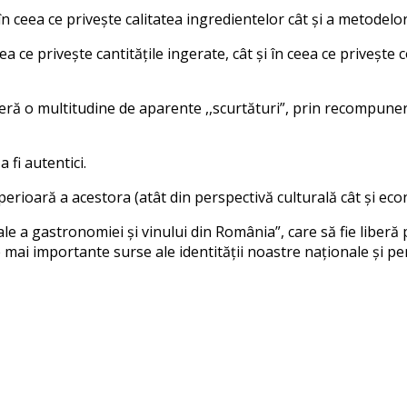
n ceea ce privește calitatea ingredientelor cât și a metodelor
ceea ce privește cantitățile ingerate, cât și în ceea ce prive
eră o multitudine de aparente ,,scurtături”, prin recompune
 fi autentici.
perioară a acestora (atât din perspectivă culturală cât și eco
ale a gastronomiei și vinului din România”, care să fie liberă 
 mai importante surse ale identității noastre naționale și p