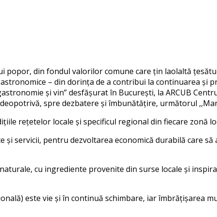
ui popor, din fondul valorilor comune care țin laolaltă țesătu
gastronomice – din dorința de a contribui la continuarea și p
 gastronomie și vin” desfășurat în București, la ARCUB Centrul 
deopotrivă, spre dezbatere și îmbunătățire, următorul ,,Man
ile rețetelor locale și specificul regional din fiecare zonă l
te și servicii, pentru dezvoltarea economică durabilă care să 
aturale, cu ingrediente provenite din surse locale și inspira
țională) este vie și în continuă schimbare, iar îmbrățișarea mu