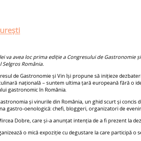
urești
talei va avea loc prima ediție a Congresului de Gastronomie și
al Selgros România.
sul de Gastronomie și Vin își propune să inițieze dezbateri î
atea culinară națională – suntem ultima țară europeană fără o
lui gastronomic în România.
astronomia și vinurile din România, un ghid scurt și concis d
ona gastro-oenologică: chefi, bloggeri, organizatori de evenim
ircea Dobre, care și-a anunțat intenția de a fi prezent la de
ganizează o mică expoziție cu degustare la care participă o se