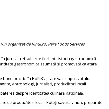
 Vin organizat de Vinul.ro, Rare Foods Services,
n jurul a trei subiecte fierbinți: istoria gastronomică
 identitate gastronomică asumată și promovată ca atare;
e bune practici în HoReCa, care va fi supus votului
ente, antropologi, jurnaliști, producători locali.
zbaterea despre Identitatea culinară națională.
rie de producători locali. Puteți savura vinuri, preparate