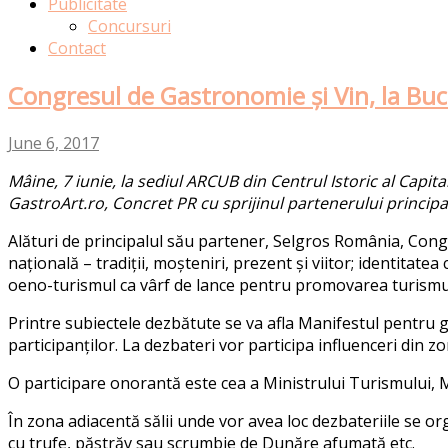
Publicitate
Concursuri
Contact
Congresul de Gastronomie și Vin, la Buc
June 6, 2017
Mâine, 7 iunie, la sediul ARCUB din Centrul Istoric al Capi
GastroArt.ro, Concret PR cu sprijinul partenerului princip
Alături de principalul său partener, Selgros România, Congre
națională – tradiții, moșteniri, prezent și viitor; identit
oeno-turismul ca vârf de lance pentru promovarea turismu
Printre subiectele dezbătute se va afla Manifestul pentru g
participanților. La dezbateri vor participa influenceri din z
O participare onorantă este cea a Ministrului Turismului, M
În zona adiacentă sălii unde vor avea loc dezbateriile se or
cu trufe, păstrăv sau scrumbie de Dunăre afumată etc.