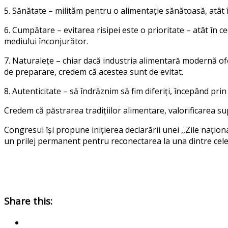
5. Sănătate – milităm pentru o alimentație sănătoasă, atât î
6. Cumpătare – evitarea risipei este o prioritate – atât în 
mediului înconjurător.
7. Naturalețe – chiar dacă industria alimentară modernă of
de preparare, credem că acestea sunt de evitat.
8. Autenticitate – să îndrăznim să fim diferiți, începând prin a
Credem că păstrarea tradițiilor alimentare, valorificarea su
Congresul își propune inițierea declarării unei ,,Zile națion
un prilej permanent pentru reconectarea la una dintre cele
Share this: