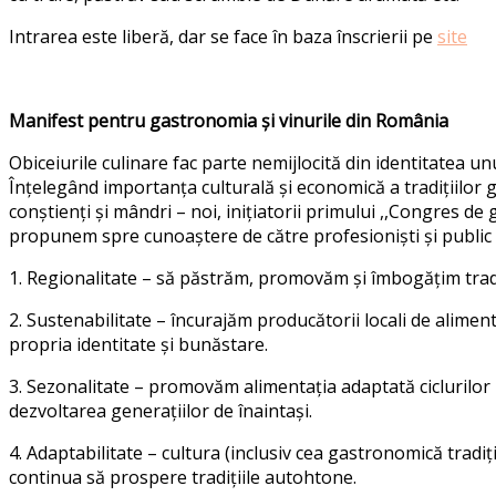
Intrarea este liberă, dar se face în baza înscrierii pe
site
Manifest pentru gastronomia și vinurile din România
Obiceiurile culinare fac parte nemijlocită din identitatea un
Înțelegând importanța culturală și economică a tradițiilor 
conștienți și mândri – noi, inițiatorii primului ,,Congres de
propunem spre cunoaștere de către profesioniști și public 
1. Regionalitate – să păstrăm, promovăm și îmbogățim tradiți
2. Sustenabilitate – încurajăm producătorii locali de alimen
propria identitate și bunăstare.
3. Sezonalitate – promovăm alimentația adaptată ciclurilor n
dezvoltarea generațiilor de înaintași.
4. Adaptabilitate – cultura (inclusiv cea gastronomică tradi
continua să prospere tradițiile autohtone.