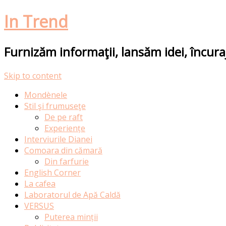
In Trend
Furnizăm informaţii, lansăm idei, încur
Skip to content
Mondènele
Stil şi frumuseţe
De pe raft
Experiențe
Interviurile Dianei
Comoara din cămară
Din farfurie
English Corner
La cafea
Laboratorul de Apă Caldă
VERSUS
Puterea minții