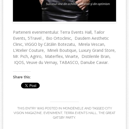
Partenerii evenimentului: Terra Events Hall, Tailor
Events, 5Travel , Bio Ortoclinic, Dasdem Aesthetic
Clinic, VIGGO by Cătălin Botezatu, Mirela Vescan,
L’Atelier Couture, Mineli Boutique, Luxury Grand Store,
Mr. Pich, Agriro, Materflex, Vinarte, Distileriile Bran,
IQOS, Veuve du Vernay, TABASCO, Danube Caviar.
Share this:
THIS ENTRY WAS POSTED IN
MONDÈNELE
AND TAGGED
CITY
VISION MAGAZINE
,
EVENIMENT
,
TERRA EVENTS HALL
,
THE GREAT
GATSBY PARTY
.