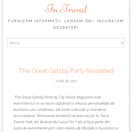
In Trend
FURNIZĂM INFORMAŢII, LANSĂM IDEI, ÎNCURAJĂM
DEZBATERI
Skip
to
content
The Great Gatsby Party Reloaded
JUNE 26, 2017
The Great Gatsby Party by City Vision Magazine este
evenimentul ce va reuni săptămâna afeasta personalități ale
business-ului românesc, ale lumii culturale și mondene
bucureștene. Petrecerea tematică va avea loc joi la Terra
Events Hall, din Bulevardul Lacul Tei 1 bis și face parte din
suita de evenimente prin care revista de lifestyle și business cu