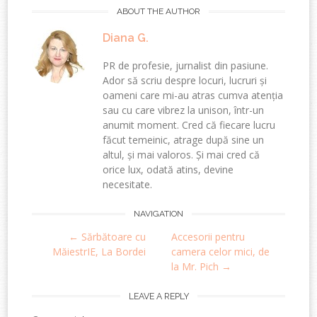
ABOUT THE AUTHOR
Diana G.
PR de profesie, jurnalist din pasiune.
Ador să scriu despre locuri, lucruri și
oameni care mi-au atras cumva atenția
sau cu care vibrez la unison, într-un
anumit moment. Cred că fiecare lucru
făcut temeinic, atrage după sine un
altul, și mai valoros. Și mai cred că
orice lux, odată atins, devine
necesitate.
Post
NAVIGATION
←
Sărbătoare cu
Accesorii pentru
navigation
MăiestrIE, La Bordei
camera celor mici, de
la Mr. Pich
→
LEAVE A REPLY