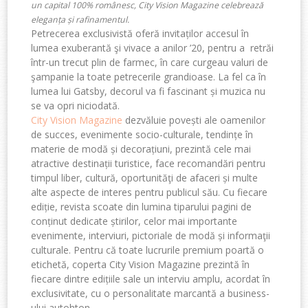
un capital 100% românesc, City Vision Magazine celebrează
eleganța și rafinamentul.
Petrecerea exclusivistă oferă invitaților accesul în
lumea exuberantă şi vivace a anilor ’20, pentru a retrăi
într-un trecut plin de farmec, în care curgeau valuri de
şampanie la toate petrecerile grandioase. La fel ca în
lumea lui Gatsby, decorul va fi fascinant și muzica nu
se va opri niciodată.
City Vision Magazine
dezvăluie povești ale oamenilor
de succes, evenimente socio-culturale, tendințe în
materie de modă și decorațiuni, prezintă cele mai
atractive destinații turistice, face recomandări pentru
timpul liber, cultură, oportunităţi de afaceri și multe
alte aspecte de interes pentru publicul său. Cu fiecare
ediție, revista scoate din lumina tiparului pagini de
conținut dedicate știrilor, celor mai importante
evenimente, interviuri, pictoriale de modă și informaţii
culturale. Pentru că toate lucrurile premium poartă o
etichetă, coperta City Vision Magazine prezintă în
fiecare dintre edițiile sale un interviu amplu, acordat în
exclusivitate, cu o personalitate marcantă a business-
ului autohton.