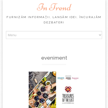
In Trend
FURNIZĂM INFORMAŢII, LANSĂM IDEI, ÎNCURAJĂM
DEZBATERI
Skip
to
content
eveniment