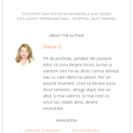
THIS ENTRY WAS POSTED IN
MONDÈNELE
AND TAGGED
EXCLUSIVIST
,
PROMENADA MALL
,
SHOPPING
,
VALET PARKING
.
ABOUT THE AUTHOR
Diana G.
PR de profesie, jurnalist din pasiune.
Ador să scriu despre locuri, lucruri și
oameni care mi-au atras cumva atenția
sau cu care vibrez la unison, într-un
anumit moment. Cred că fiecare lucru
făcut temeinic, atrage după sine un
altul, și mai valoros. Și mai cred că
orice lux, odată atins, devine
necesitate.
Post
NAVIGATION
←
Savoare și exotism
Electrocasnice