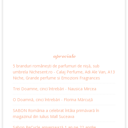
apreciate
5 branduri românești de parfumuri de nișă, sub
umbrela Nichesent.ro - Calaj Perfume, Adi Ale Van, A13
Niche, Grande perfume si Emozioni Fragrances
Trei Doamne, cinci întrebări - Nausica Mircea
O Doamnă, cinci întrebări - Florina Mărcuță
SABON România a celebrat întâia primăvară în
magazinul din Iulius Mall Suceava
Sabon ReCycle aniversează 1 an pe 22 aprilie