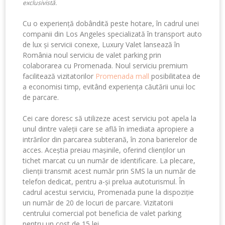
exclusivistă.
Cu o experiență dobândită peste hotare, în cadrul unei
companii din Los Angeles specializată în transport auto
de lux și servicii conexe, Luxury Valet lansează în
România noul serviciu de valet parking prin
colaborarea cu Promenada. Noul serviciu premium
facilitează vizitatorilor
Promenada mall
posibilitatea de
a economisi timp, evitând experiența căutării unui loc
de parcare.
Cei care doresc să utilizeze acest serviciu pot apela la
unul dintre valeții care se află în imediata apropiere a
intrărilor din parcarea subterană, în zona barierelor de
acces. Aceștia preiau mașinile, oferind clienților un
tichet marcat cu un număr de identificare. La plecare,
clienții transmit acest număr prin SMS la un număr de
telefon dedicat, pentru a-și prelua autoturismul. În
cadrul acestui serviciu, Promenada pune la dispoziție
un număr de 20 de locuri de parcare. Vizitatorii
centrului comercial pot beneficia de valet parking
pentru un cost de 15 lei .