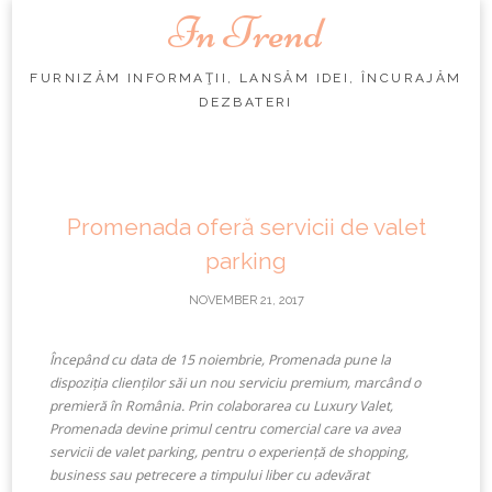
In Trend
FURNIZĂM INFORMAŢII, LANSĂM IDEI, ÎNCURAJĂM
DEZBATERI
Skip
to
content
Promenada oferă servicii de valet
parking
NOVEMBER 21, 2017
Începând cu data de 15 noiembrie, Promenada pune la
dispoziția clienților săi un nou serviciu premium, marcând o
premieră în România. Prin colaborarea cu Luxury Valet,
Promenada devine primul centru comercial care va avea
servicii de valet parking, pentru o experiență de shopping,
business sau petrecere a timpului liber cu adevărat