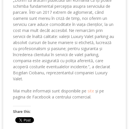
„Dorim să arătăm publicului din România că își poate
schimba fundamental percepția asupra serviciului de
parcare. Într-un 2017 extrem de aglomerat, când
oamenii sunt mereu în criză de timp, noi oferim un
serviciu care aduce comoditate în viața clienților, la un
cost mai mult decât accesibil. Ne remarcăm prin
servicii de înaltă calitate: valeții Luxury Valet parking au
absolvit cursuri de bune maniere si etichetă, lucrează
cu profesionalism și pasiune; pentru siguranta și
încrederea clientului în servicii de valet parking,
compania este asigurată cu polița aferentă, care
acoperă costurile eventualelor incidente.”, a declarat
Bogdan Ciobanu, reprezentantul companiei Luxury
Valet.
Mai multe informații sunt disponibile pe
site
și pe
pagina de Facebook a centrului comercial.
Share this: