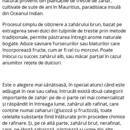
natural provenit din plantațiile de trestie de zahăr,
cultivate de sute de ani în Mauritius, paradisiaca insulă
din Oceanul Indian.
Procesul simplu de obținere a zahărului brun, bazat pe
extragerea sevei dulci din tulpinile de trestie prin metode
tradiționale, permite păstrarea întregii arome naturale
bogate. Aduce savoare fursecurilor sau blaturilor care
încorporează fructe, cum ar fi cel cu morcovi. Poate
înlocui cu succes zahărul alb, sau măcar parțial în cazul
anumitor rețete de dulciuri.
Este o alegere mai sănătoasă, în special atunci când este
adăugat în ceai sau cafea, întrucât există două categorii
importante de zahăr: pe de-o parte cel mai comercializat
și răspândit în întreaga lume, zahărul alb rafinat, care
conține numai zaharuri (glucoză și fructoză), toate
celelalte substanțe fiind înlăturate prin procedee chimice
de rafinare. Și, pe ce altă parte, zahărul brut, nerafinat,
care, pe lângă zaharoză, păstrează și urme din alte