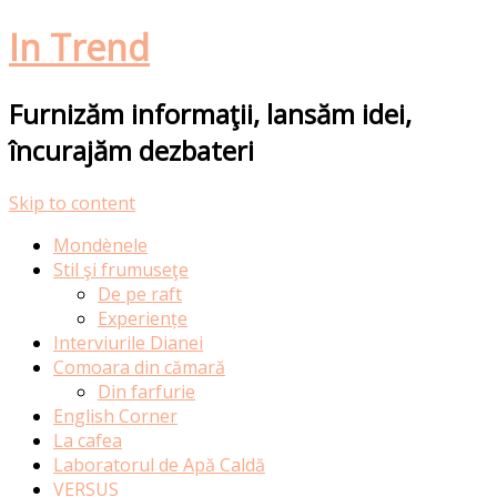
In Trend
Furnizăm informaţii, lansăm idei,
încurajăm dezbateri
Skip to content
Mondènele
Stil şi frumuseţe
De pe raft
Experiențe
Interviurile Dianei
Comoara din cămară
Din farfurie
English Corner
La cafea
Laboratorul de Apă Caldă
VERSUS