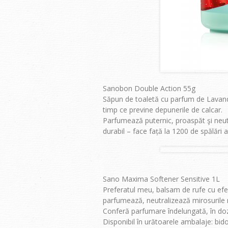
Sanobon Double Action 55g
Săpun de toaletă cu parfum de Lavandă,
timp ce previne depunerile de calcar.
Parfumează puternic, proaspăt şi neutr
durabil – face față la 1200 de spălări a
Sano Maxima Softener Sensitive 1L
Preferatul meu, balsam de rufe cu efec
parfumează, neutralizează mirosurile n
Conferă parfumare îndelungată, în doz
Disponibil în urătoarele ambalaje: bid