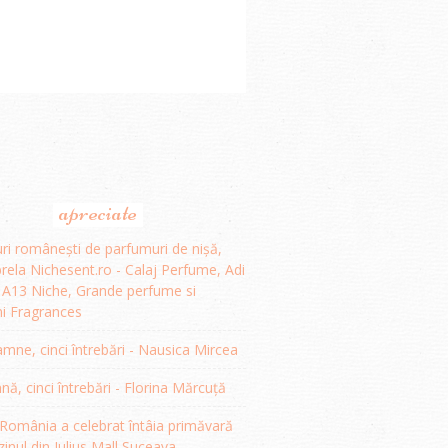
apreciate
ri românești de parfumuri de nișă,
ela Nichesent.ro - Calaj Perfume, Adi
, A13 Niche, Grande perfume si
i Fragrances
mne, cinci întrebări - Nausica Mircea
, cinci întrebări - Florina Mărcuță
omânia a celebrat întâia primăvară
inul din Iulius Mall Suceava