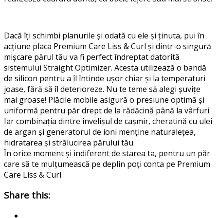
Dacă îți schimbi planurile și odată cu ele și ținuta, pui în
acțiune placa Premium Care Liss & Curl și dintr-o singură
mișcare părul tău va fi perfect îndreptat datorită
sistemului Straight Optimizer. Acesta utilizează o bandă
de silicon pentru a îl întinde ușor chiar și la temperaturi
joase, fără să îl deterioreze. Nu te teme să alegi șuvițe
mai groase! Plăcile mobile asigură o presiune optimă și
uniformă pentru păr drept de la rădăcină până la vârfuri.
Iar combinația dintre învelișul de cașmir, cheratină cu ulei
de argan și generatorul de ioni menține naturalețea,
hidratarea și strălucirea părului tău.
În orice moment și indiferent de starea ta, pentru un păr
care să te mulțumească pe deplin poți conta pe Premium
Care Liss & Curl.
Share this: