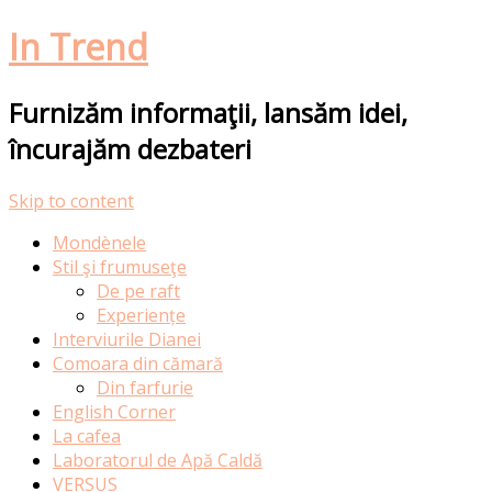
In Trend
Furnizăm informaţii, lansăm idei,
încurajăm dezbateri
Skip to content
Mondènele
Stil şi frumuseţe
De pe raft
Experiențe
Interviurile Dianei
Comoara din cămară
Din farfurie
English Corner
La cafea
Laboratorul de Apă Caldă
VERSUS