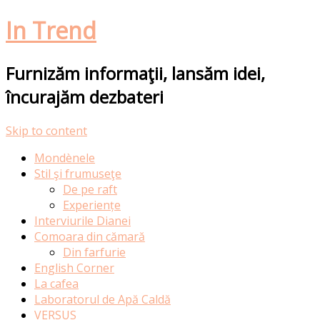
In Trend
Furnizăm informaţii, lansăm idei,
încurajăm dezbateri
Skip to content
Mondènele
Stil şi frumuseţe
De pe raft
Experiențe
Interviurile Dianei
Comoara din cămară
Din farfurie
English Corner
La cafea
Laboratorul de Apă Caldă
VERSUS