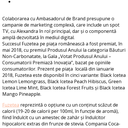
Colaborarea cu Ambasadorul de Brand presupune o
campanie de marketing complexă, care include un spot
TV, cu Alexandra în rol principal, dar și o componentă
amplă dezvoltată în mediul digital.
Succesul Fuzetea pe piața românească a fost premiat, în
mai 2018, cu premiul Produsul Anului la categoria Băuturi
Non-Carbonatate, la Gala „Votat Produsul Anului –
Consumatorii Premiază Inovația”, bazat pe opiniile
consumatorilor. Prezent pe piața locală din ianuarie
2018, Fuzetea este disponibil în cinci variante: Black Icetea
Lemon Lemongrass, Black Icetea Peach Hibiscus, Green
Icetea Lime Mint, Black Icetea Forest Fruits și Black Icetea
Mango Pineapple.
Fuzetea
reprezintă o opțiune cu un conținut scăzut de
calorii (19-20 de calorii per 100ml, în funcție de aromă),
fiind îndulcit cu un amestec de zahăr și îndulcitor
hipocaloric extras din frunze de stevia. Compania Coca-