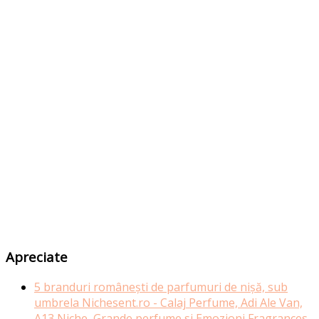
Apreciate
5 branduri românești de parfumuri de nișă, sub
umbrela Nichesent.ro - Calaj Perfume, Adi Ale Van,
A13 Niche, Grande perfume si Emozioni Fragrances