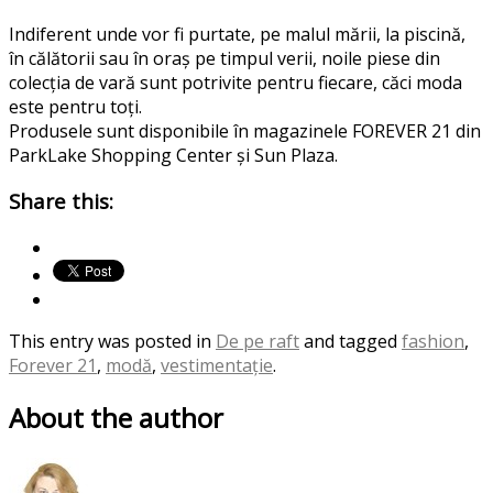
Indiferent unde vor fi purtate, pe malul mării, la piscină,
în călătorii sau în oraș pe timpul verii, noile piese din
colecția de vară sunt potrivite pentru fiecare, căci moda
este pentru toți.
Produsele sunt disponibile în magazinele FOREVER 21 din
ParkLake Shopping Center și Sun Plaza.
Share this:
This entry was posted in
De pe raft
and tagged
fashion
,
Forever 21
,
modă
,
vestimentație
.
About the author