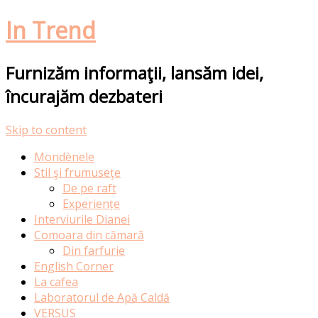
In Trend
Furnizăm informaţii, lansăm idei,
încurajăm dezbateri
Skip to content
Mondènele
Stil şi frumuseţe
De pe raft
Experiențe
Interviurile Dianei
Comoara din cămară
Din farfurie
English Corner
La cafea
Laboratorul de Apă Caldă
VERSUS