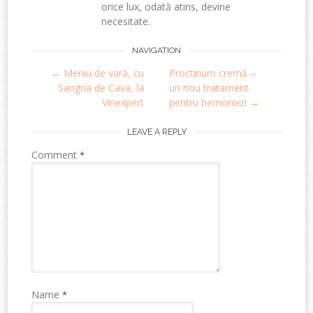
orice lux, odată atins, devine
necesitate.
Post
NAVIGATION
←
Meniu de vară, cu
Proctinum cremă –
navigation
Sangria de Cava, la
un nou tratament
Vinexpert
pentru hemoroizi
→
LEAVE A REPLY
Comment
*
Name
*