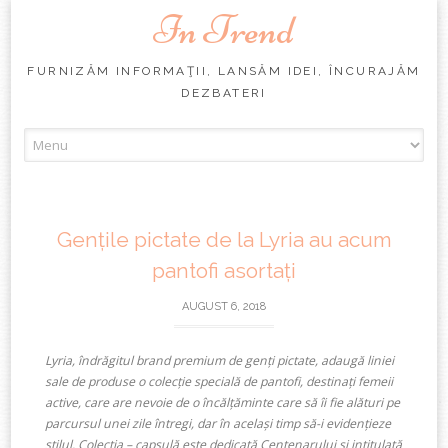
In Trend
FURNIZĂM INFORMAŢII, LANSĂM IDEI, ÎNCURAJĂM
DEZBATERI
Skip
to
content
Gențile pictate de la Lyria au acum
pantofi asortați
AUGUST 6, 2018
Lyria, îndrăgitul brand premium de genți pictate, adaugă liniei
sale de produse o colecție specială de pantofi, destinați femeii
active, care are nevoie de o încălțăminte care să îi fie alături pe
parcursul unei zile întregi, dar în același timp să-i evidențieze
stilul. Colecția – capsulă este dedicată Centenarului și intitulată