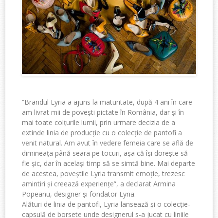
“Brandul Lyria a ajuns la maturitate, după 4 ani în care
am livrat mii de povești pictate în România, dar și în
mai toate colțurile lumii, prin urmare decizia de a
extinde linia de producție cu o colecție de pantofi a
venit natural. Am avut în vedere femeia care se află de
dimineața până seara pe tocuri, așa că își dorește să
fie șic, dar în același timp să se simtă bine. Mai departe
de acestea, poveștile Lyria transmit emoție, trezesc
amintiri și creează experiențe”, a declarat Armina
Popeanu, designer și fondator Lyria.
Alături de linia de pantofi, Lyria lansează și o colecție-
capsulă de borsete unde designerul s-a jucat cu liniile