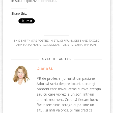
în stilul exploziv al brandului.
Share this:
THIS ENTRY WAS POSTED IN
STIL ŞI FRUMUSEŢE
AND TAGGED
ARMINA POPEANU
,
CONSULTANT DE STIL
,
LYRIA
,
PANTOFI
.
ABOUT THE AUTHOR
Diana G.
PR de profesie, jurnalist din pasiune.
Ador să scriu despre locuri, lucruri și
oameni care mi-au atras cumva atenția
sau cu care vibrez la unison, într-un
anumit moment. Cred că fiecare lucru
făcut temeinic, atrage după sine un
altul, și mai valoros. Și mai cred că