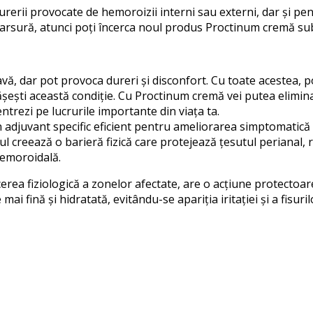
erii provocate de hemoroizii interni sau externi, dar și pen
e arsură, atunci poți încerca noul produs Proctinum cremă su
vă, dar pot provoca dureri și disconfort. Cu toate acestea, p
pășești această condiție. Cu Proctinum cremă vei putea elimina
entrezi pe lucrurile importante din viața ta.
djuvant specific eficient pentru ameliorarea simptomatică a he
sul creează o barieră fizică care protejează țesutul perianal,
hemoroidală.
rea fiziologică a zonelor afectate, are o acțiune protectoare,
i fină și hidratată, evitându-se apariția iritației și a fisuri