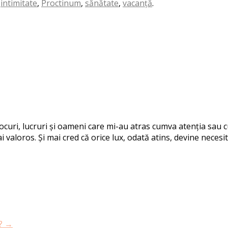
,
intimitate
,
Proctinum
,
sănătate
,
vacanță
.
 locuri, lucruri și oameni care mi-au atras cumva atenția sau
i valoros. Și mai cred că orice lux, odată atins, devine necesit
g?
→