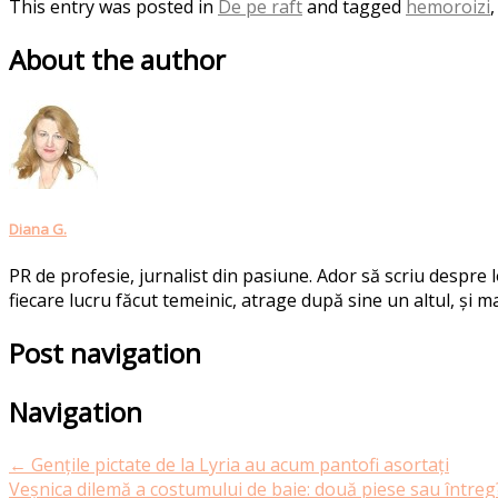
This entry was posted in
De pe raft
and tagged
hemoroizi
About the author
Diana G.
PR de profesie, jurnalist din pasiune. Ador să scriu despre
fiecare lucru făcut temeinic, atrage după sine un altul, și ma
Post navigation
Navigation
←
Gențile pictate de la Lyria au acum pantofi asortați
Veșnica dilemă a costumului de baie: două piese sau între