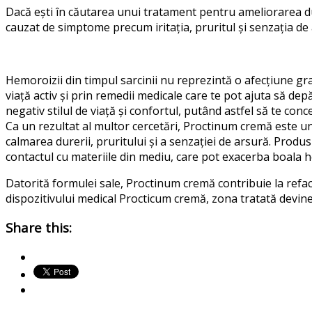
Dacă ești în căutarea unui tratament pentru ameliorarea dur
cauzat de simptome precum iritația, pruritul și senzația d
Hemoroizii din timpul sarcinii nu reprezintă o afecțiune gra
viață activ și prin remedii medicale care te pot ajuta să de
negativ stilul de viață și confortul, putând astfel să te conc
Ca un rezultat al multor cercetări, Proctinum cremă este un a
calmarea durerii, pruritului și a senzației de arsură. Produ
contactul cu materiile din mediu, care pot exacerba boala 
Datorită formulei sale, Proctinum cremă contribuie la reface
dispozitivului medical Procticum cremă, zona tratată devine ma
Share this: