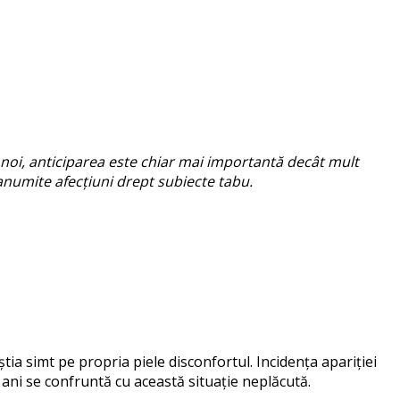
re noi, anticiparea este chiar mai importantă decât mult
 anumite afecțiuni drept subiecte tabu.
ia simt pe propria piele disconfortul. Incidența apariției
 ani se confruntă cu această situație neplăcută.