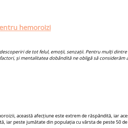
entru hemoroizi
descoperiri de tot felul, emoții, senzații. Pentru mulți dint
i factori, și mentalitatea dobândită ne obligă să considerăm
roizii, această afecțiune este extrem de răspândită, iar aceșt
tă, iar peste jumătate din populația cu vârsta de peste 50 de