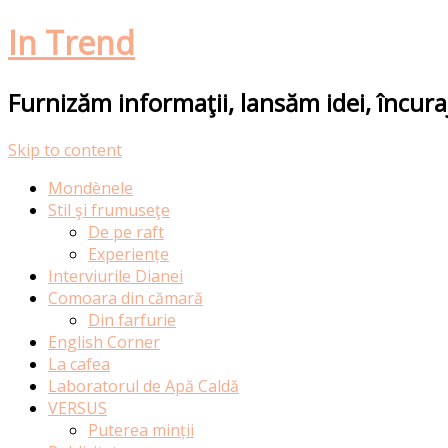
In Trend
Furnizăm informaţii, lansăm idei, încur
Skip to content
Mondènele
Stil şi frumuseţe
De pe raft
Experiențe
Interviurile Dianei
Comoara din cămară
Din farfurie
English Corner
La cafea
Laboratorul de Apă Caldă
VERSUS
Puterea minții