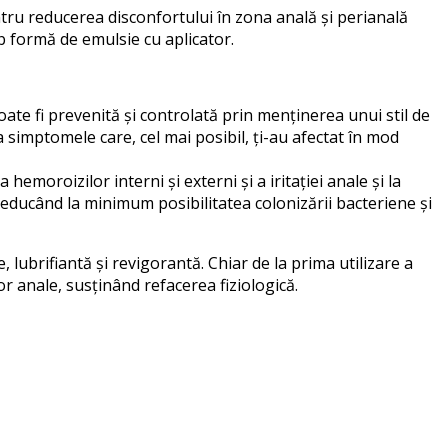
tru reducerea disconfortului în zona anală și perianală
b formă de emulsie cu aplicator.
oate fi prevenită și controlată prin menținerea unui stil de
 simptomele care, cel mai posibil, ți-au afectat în mod
moroizilor interni și externi și a iritației anale și la
 reducând la minimum posibilitatea colonizării bacteriene și
 lubrifiantă și revigorantă. Chiar de la prima utilizare a
lor anale, susținând refacerea fiziologică.