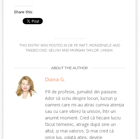
Share this:
THIS ENTRY WAS POSTED IN
DE PE RAFT
,
MONDÈNELE
AND
TAGGED
CND
,
GELISH AND MORGAN TAYLOR
,
UNGHII
.
ABOUT THE AUTHOR
Diana G.
PR de profesie, jurnalist din pasiune.
Ador să scriu despre locuri, lucruri și
oameni care mi-au atras cumva atenția
sau cu care vibrez la unison, într-un
anumit moment. Cred că fiecare lucru
făcut temeinic, atrage după sine un
altul, și mai valoros. Și mai cred că
orice lux, odată atins, devine