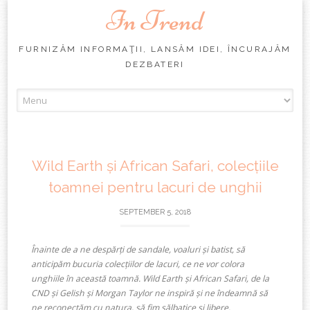
In Trend
FURNIZĂM INFORMAŢII, LANSĂM IDEI, ÎNCURAJĂM
DEZBATERI
Skip
to
content
Wild Earth și African Safari, colecțiile
toamnei pentru lacuri de unghii
SEPTEMBER 5, 2018
Înainte de a ne despărți de sandale, voaluri și batist, să
anticipăm bucuria colecțiilor de lacuri, ce ne vor colora
unghiile în această toamnă. Wild Earth și African Safari, de la
CND și Gelish și Morgan Taylor ne inspiră și ne îndeamnă să
ne reconectăm cu natura, să fim sălbatice și libere.