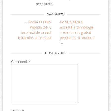
necesitate.
Post
NAVIGATION
←
Gama ELEMIS
Copiii digitali și
navigation
Peptide 24/7,
accesul la tehnologie
inspirată de ceasul
– eveniment gratuit
miraculos al corpului
pentru tăticii moderni
→
LEAVE A REPLY
Comment
*