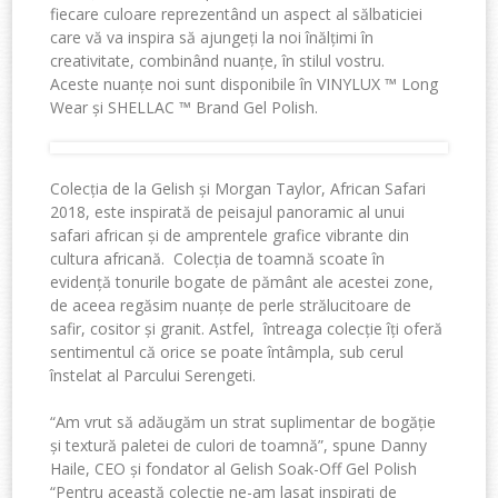
fiecare culoare reprezentând un aspect al sălbaticiei
care vă va inspira să ajungeți la noi înălțimi în
creativitate, combinând nuanțe, în stilul vostru.
Aceste nuanțe noi sunt disponibile în VINYLUX ™ Long
Wear și SHELLAC ™ Brand Gel Polish.
Colecția de la Gelish și Morgan Taylor, African Safari
2018, este inspirată de peisajul panoramic al unui
safari african și de amprentele grafice vibrante din
cultura africană. Colecția de toamnă scoate în
evidență tonurile bogate de pământ ale acestei zone,
de aceea regăsim nuanțe de perle strălucitoare de
safir, cositor și granit. Astfel, întreaga colecție îți oferă
sentimentul că orice se poate întâmpla, sub cerul
înstelat al Parcului Serengeti.
“Am vrut să adăugăm un strat suplimentar de bogăție
și textură paletei de culori de toamnă”, spune Danny
Haile, CEO și fondator al Gelish Soak-Off Gel Polish
“Pentru această colecție ne-am lasat inspirați de