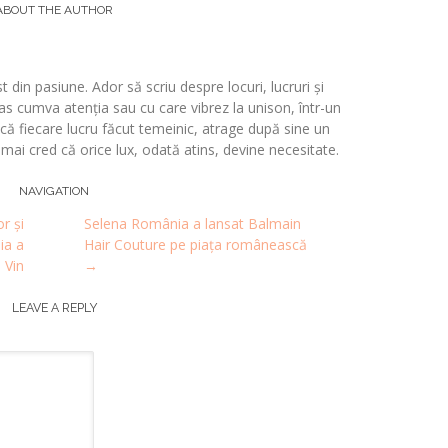
ABOUT THE AUTHOR
t din pasiune. Ador să scriu despre locuri, lucruri și
s cumva atenția sau cu care vibrez la unison, într-un
 fiecare lucru făcut temeinic, atrage după sine un
i mai cred că orice lux, odată atins, devine necesitate.
NAVIGATION
r și
Selena România a lansat Balmain
eia a
Hair Couture pe piața românească
 Vin
→
LEAVE A REPLY