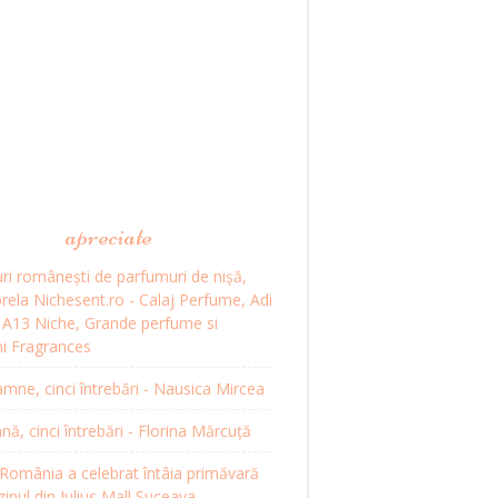
apreciate
ri românești de parfumuri de nișă,
ela Nichesent.ro - Calaj Perfume, Adi
, A13 Niche, Grande perfume si
i Fragrances
mne, cinci întrebări - Nausica Mircea
, cinci întrebări - Florina Mărcuță
omânia a celebrat întâia primăvară
inul din Iulius Mall Suceava