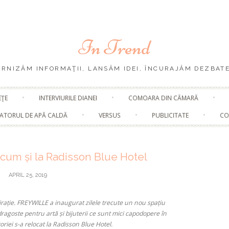
In Trend
URNIZĂM INFORMAŢII, LANSĂM IDEI, ÎNCURAJĂM DEZBATE
Skip
EŢE
INTERVIURILE DIANEI
COMOARA DIN CĂMARĂ
to
content
ATORUL DE APĂ CALDĂ
VERSUS
PUBLICITATE
CO
um și la Radisson Blue Hotel
APRIL 25, 2019
ație. FREYWILLE a inaugurat zilele trecute un nou spațiu
ragoste pentru artă și bijuterii ce sunt mici capodopere în
riei s-a relocat la Radisson Blue Hotel.