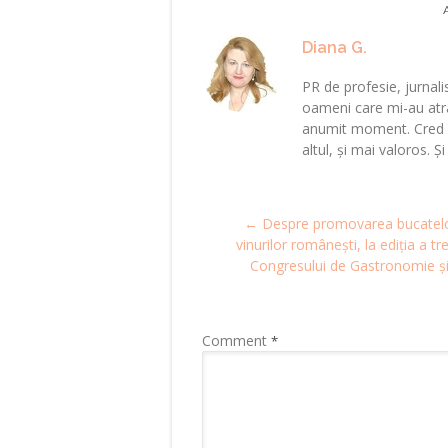
Diana G.
PR de profesie, jurnalis
oameni care mi-au atra
anumit moment. Cred că
altul, și mai valoros. Ș
Post
←
Despre promovarea bucatelo
navigation
vinurilor românești, la ediția a tr
Congresului de Gastronomie și
Comment
*