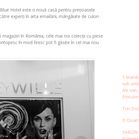
 Blue Hotel este o nouă casă pentru prețioasele
 către experți în arta emailării, mângâiate de culori
.
i magazin în România, cele mai noi colecții cu piese
contopesc în mod firesc pot fi găsite în cel mai nou
5 brandu
sub umbr
Ale Van
Emozion
Trei Doa
O Doamnă
SABON R
în magaz