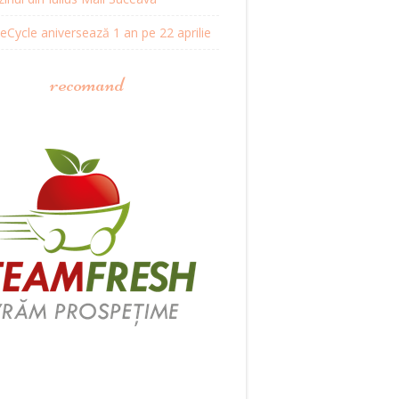
Cycle aniversează 1 an pe 22 aprilie
recomand