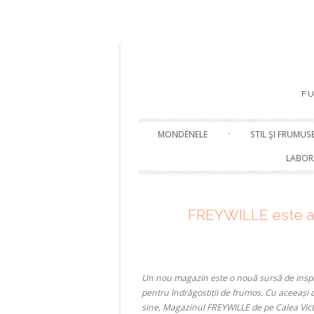
F
MONDÈNELE
STIL ŞI FRUMUS
LABOR
FREYWILLE este ac
Un nou magazin este o nouă sursă de inspir
pentru îndrăgostiții de frumos. Cu aceeași d
sine, Magazinul FREYWILLE de pe Calea Victo