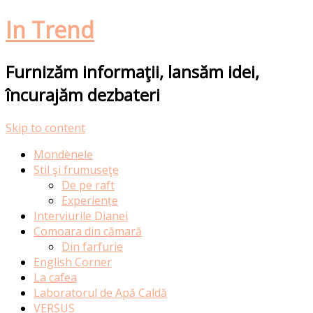
In Trend
Furnizăm informaţii, lansăm idei,
încurajăm dezbateri
Skip to content
Mondènele
Stil şi frumuseţe
De pe raft
Experiențe
Interviurile Dianei
Comoara din cămară
Din farfurie
English Corner
La cafea
Laboratorul de Apă Caldă
VERSUS