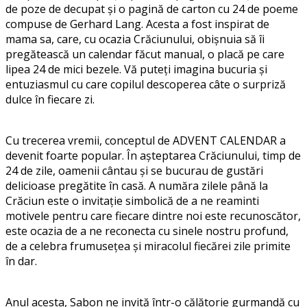
de poze de decupat și o pagină de carton cu 24 de poeme
compuse de Gerhard Lang.
Acesta a fost
inspirat de
mama sa
,
care, cu ocazia Crăciunului, obișnuia să îi
pregăteasc
ă
un calendar făcut manual, o placă pe care
lipea 24 de
mici
bez
ele
. Vă puteți imagina
bucuria și
entuziasmul
cu care
copil
ul
descoperea câte
o surpriză
dulce în fiecare zi.
Cu trecerea vremii,
conceptul de
ADVENT CALENDAR
a
devenit foarte popular. În așteptarea
Crăciun
ului
,
timp de
24 de zile,
oamenii
cân
tau și se bucurau
de gustări
delicioase pregătite în casă.
A număra zilele până la
Crăciun este o invitație simbolică de a ne
reaminti
motivele
pentru care fiecare dintre noi este recunoscător,
este
ocazia de a ne reconecta cu sinele
nostru
profund,
de a celebra frumusețea și miracolul
fiecărei zile
primite
în dar.
Anul acesta, Sabon ne invită într-o călătorie gurmandă cu