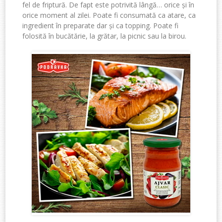
fel
de
friptur
ă
. De
fapt
este
potrivit
ă
l
â
ng
ă
…
orice
ș
i
î
n
orice
moment al
zilei
.
Poate
fi
consumat
ă
ca
atare
, ca
ingredient
î
n
preparate
dar
ș
i
ca topping.
P
oate
fi
folosit
ă
î
n
buc
ă
t
ă
rie
, la
gr
ă
tar
, la picnic
sau
la
birou
.