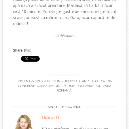
ap
ă
dac
ă
a
sc
ă
zut
prea
tare. Mai
las
ă
s
ă
fiarb
ă
m
ă
car
î
nc
ă
10 minute.
Potrive
ș
te
gustul
de
sare
,
opre
ș
te
focul
ș
i
asezoneaz
ă
cu
m
ă
rar
tocat
.
Gata
,
acum
apuc
ă
-te
de
m
â
ncat
!
– Publicitate –
Share this:
THIS ENTRY WAS POSTED IN
PUBLICITATE
AND TAGGED
AJVAR
,
CONSERVE
,
CONSERVE DIN LEGUME
,
PODRAVKA
,
PODRAVKA
ROMANIA
.
ABOUT THE AUTHOR
Diana G.
PR de profesie, jurnalist din pasiune.