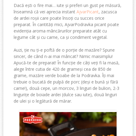
Dac
ă
e
ș
ti
o fire
mai
…
iute
ș
i
preferi
un
gust
pe
m
ă
sur
ă
,
î
nseamn
ă
c
ă
vei
aprecia
instant
Ajvar
Picant
,
zacusc
a
de
ardei
ro
ș
ii
care
poate
î
nso
ț
i
cu
succes
orice
preparat
.
Î
n
cantit
ăț
i
mici
,
Ajvar
Podravka
picant
poate
eviden
ț
ia
aroma
m
â
nc
ă
rurilor
preparate
at
â
t
cu
legume
c
â
t
și
cu carne, ca
ș
i
condiment vegetal.
Auzi
,
ț
ie
nu
ț
i
-e
poft
ă
de o
por
ț
ie
de
maz
ă
re
?
Spune
sincer
, de
c
â
nd
n-
ai
mai
m
â
ncat
?
Nimic
mai
simplu
!
Apuc
ă
-te
de
preparat
!
Î
n
func
ț
ie
de
c
âț
i
ve
ț
i
fi la
mas
ă
,
alege
î
ntre
cutia
de 4
20 de
grame
ș
i
cea
de 850 de
grame
,
mazăre
verde
boabe de
la
Podravka
.
Îț
i
mai
trebuie
o
bucat
ă
de
pulp
ă
de
porc
(
de
ș
i
e
bun
ă
ș
i
f
ă
r
ă
carne!),
dou
ă
cepe
, un
morcov
, 3
linguri
de
bulion
, 2-3
linguri
ț
e
de
boia
de
ardei
(
dulce
sau
iute
)
,
dou
ă
linguri
de
ulei
ș
i
o
leg
ă
tur
ă
de
m
ă
rar
.