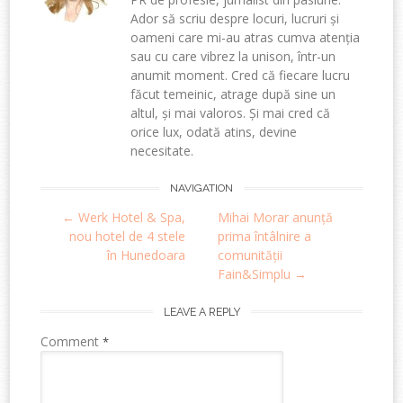
Ador să scriu despre locuri, lucruri și
oameni care mi-au atras cumva atenția
sau cu care vibrez la unison, într-un
anumit moment. Cred că fiecare lucru
făcut temeinic, atrage după sine un
altul, și mai valoros. Și mai cred că
orice lux, odată atins, devine
necesitate.
Post
NAVIGATION
←
Werk Hotel & Spa,
Mihai Morar anunță
navigation
nou hotel de 4 stele
prima întâlnire a
în Hunedoara
comunității
Fain&Simplu
→
LEAVE A REPLY
Comment
*