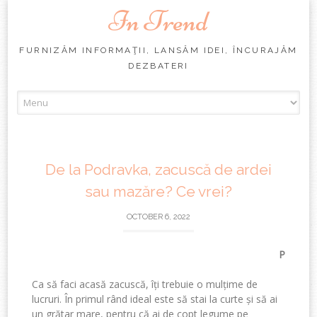
In Trend
FURNIZĂM INFORMAŢII, LANSĂM IDEI, ÎNCURAJĂM
DEZBATERI
Skip
to
content
De la Podravka, zacuscă de ardei
sau mazăre? Ce vrei?
OCTOBER 6, 2022
P
Ca
s
ă
faci
acas
ă
zacusc
ă
,
îț
i
trebuie
o
mul
ț
ime
de
lucruri
.
Î
n
primul
râ
nd
ideal
este
s
ă
stai
la
curte și
s
ă
ai
un
gr
ă
tar
mare,
pentru
c
ă
ai
de
copt
legume
pe