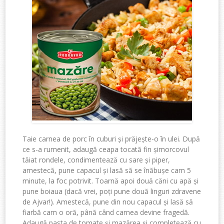
Taie
carnea
de
porc
î
n
cuburi
ș
i
pr
ă
je
ș
te
-o
î
n
ulei
.
Dup
ă
ce
s-a
rumenit
,
adaug
ă
ceapa
tocat
ă
fin
ș
i
morcovul
t
ă
iat
rondele
,
condimenteaz
ă
cu
sare
ș
i
piper
,
amestec
ă
,
pune
capacul
ș
i
las
ă
s
ă
se
î
n
ă
bu
ș
e
cam 5
minute, la
foc
potrivit
.
Toarn
ă
apoi
dou
ă
c
ă
ni
cu
ap
ă
ș
i
pune
boiaua
(
dac
ă
vrei
,
po
ț
i
pune
dou
ă
linguri
zdravene
de
Ajvar
!)
.
Amestec
ă
,
pune
din
nou
capacul
ș
i
las
ă
s
ă
fiarb
ă
cam o
or
ă
,
pâ
n
ă
c
â
nd
carnea
devine
fraged
ă
.
Adaug
ă
pasta de
tomate
ș
i
maz
ă
rea
ș
i
completeaz
ă
cu