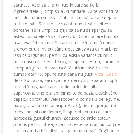
s
ă
turate
.
Apoi
s
ă
ai
ș
i
un
tuci
î
n
care
s
ă fi
erbi
ingredientele
.
Ș
i
timp
s
ă
ai
,
ș
i
r
ă
bdare
.
C
ă
te
vor
ustura
ochii
de
la
fum
ș
i
de la
t
ă
iatul
de
ceap
ă
,
asta
e
deja
o
alt
ă
treab
ă
…
Ș
i
nu
mai
zic
c
â
t
ă
munc
ă
s
ă
sterilizezi
borcane
,
s
ă
le
umpli
cu
grij
ă
ca
s
ă
nu se
sparg
ă
,
s
ă
a
ș
tep
ț
i
dup
ă
ele
s
ă
se
r
ă
ceasc
ă
…
Cine
mai
are
timp
de
a
ș
a
ceva
,
î
ntr
-o
lume
î
n
care
totul
se
î
nt
â
mpl
ă
contra
cronometru
ș
i
nu
ș
tii
c
â
nd
trece
ziua
?
A
ș
a
c
ă
mai
bine
las
ă
-te
p
ă
guba
șă
,
pentru
c
ă
exist
ă
variante
cu
mult
mai
convenabile
. Nu,
te
rog nu
spune
: „
Ei
, da,
dar
nu se
compar
ă
gustul
de
zacusc
ă
f
ă
cu
tă
î
n
cas
ă
cu
cea
cump
ă
rat
ă
!” Nu
spune
asta
p
â
n
ă
nu
gu
ș
ti
Ajvar
Clasic
de la
Podravka
,
zacusca
de
ardei
ro
ș
ii
preparat
ă
dup
ă
o
re
ț
et
ă
original
ă
care
con
ț
ine
ardei
de
calitate
superioar
ă
,
vinete
ș
i
condiment
e
de
baz
ă
.
Deschiz
â
nd
capacul
borcanului
vei
descoperi
o
comoar
ă
de legume,
fibre
ș
i
vitamine
(
î
n
principal
A
ș
i
C),
fiecare
por
ț
ie
fiind
o
revela
ț
ie
ș
i
o
î
nc
â
ntare
,
î
n
special
pentru
cei
care
apreciaz
ă
gustul
chutney.
Zacusca
de
ardei
este
un
produs
pentru
î
ntreaga
familie
,
este
natural, nu
con
ț
ine
conservan
ț
i
artificiali
ș
i
este
garnitura
ideal
ă
l
â
ng
ă
orice