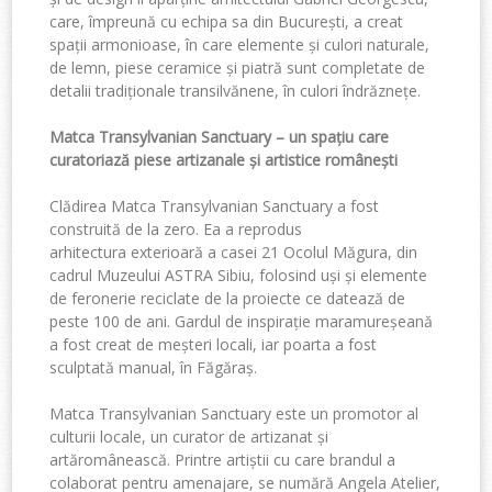
care,
împreună
cu
echipa
sa
din
București
, a
creat
spații
armonioase
,
în
care
elemente
și
culori
naturale
,
de
lemn
,
piese ce
ramice
ș
i piatr
ă sunt
completate
de
detalii
tradiționale
transilvănene
,
în
culori îndrăznețe.
Matca
Transylvanian Sanctuary – un
spațiu
care
curatoriază
piese
artizanale
și
artistice
românești
Clădirea
Matca
Transylvanian Sanctuary a
fost
construită
de la zero.
Ea
a
reprodus
arhitectura
exterioară
a casei 21
Ocolul
Măgura
, din
cadrul
Muzeului
ASTRA Sibiu,
folosind
uși
și
elemente
de
feronerie
reciclate
de la
proiecte
ce
datează
de
peste
100 de ani.
Gardul
de
inspiraț
ie maramure
șeană
a
fost
creat
de
meșteri
locali
,
iar
poarta
a
fost
sculptată m
anual,
î
n F
ăgăraș
.
Matca
Transylvanian Sanctuary
este
un promotor al
culturii
locale, un curator de
artizanat
și
artă
românească
.
Printre
artiștii
cu care
brandul
a
colaborat
pentru
amenajare
, se
numără
Angela Atelier,