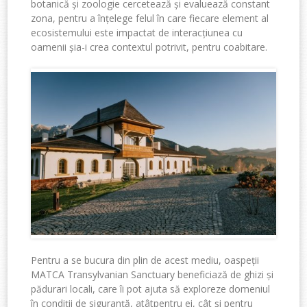
botanic
ă
și
zoologie
cercetează
și
evaluează
constant
zona,
pentru
a
înțelege
felul
în
care
fiecare
element al
ecosistemului
este
impactat
de
interacțiunea
cu
oamenii
și
a-
i
crea
contextul
potrivit
,
pentru
coabitare
.
Pentru
a se
bucura
din
plin
de
acest
mediu
,
oaspeții
MATCA Transylvanian Sanctuary
beneficiază d
e
ghizi
ș
i
p
ădurari
locali
, care
îi
pot
ajuta
să
exploreze
domeniul
î
n condi
ții
de
siguranță
, at
ât
pentru
ei
,
cât
și
pentru