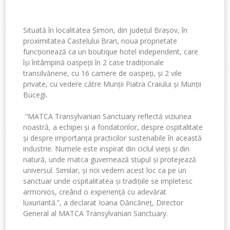
Situată
în
localitatea
Șimon
, din
județul
Brașov
,
în
proximitatea
Castelului Bran,
noua
proprietate
funcționează
ca un boutique
hotel
independent
, care
își
întâ
mpin
ă
oaspe
ții
în
2 case
tradiționale
transilvănene
, cu 16
camere
de
oaspeți
,
și
2 vile
private, cu
vedere
că
tre Mun
ții
Piatra
Craiului
și
Munții
Bucegi.
“
MATCA Transylvanian Sanctuary
reflectă
viziunea
noastră
, a
echipei
și
a
fondatorilor
,
despre o
spitalitate
și
despre
importanța
practicilor
sustenabile
în
această
industrie
.
Numele
este
inspirat d
in
ciclul
vieții
și
din
natură
,
unde
matca
guvernează
stupul
și
protejează
universul
. Similar,
și
noi
vedem
acest
loc ca pe un
sanctuar
unde
ospitalitatea
ș
i tradi
țiile
se
impletesc
armonios
,
creând
o
experiență
cu
adevărat
luxuriantă
.”, a
declarat
Ioana
Dăncăneț
, Director
General al MATCA Transylvanian Sanctuary.