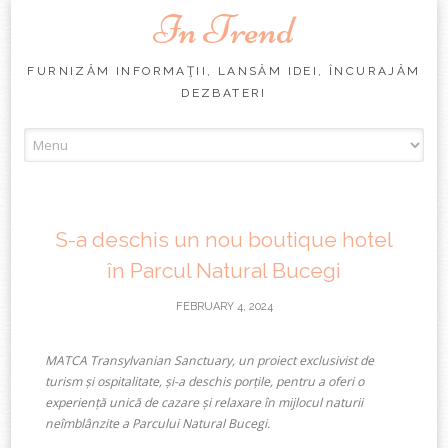
In Trend
FURNIZĂM INFORMAŢII, LANSĂM IDEI, ÎNCURAJĂM
DEZBATERI
Skip
to
content
S-a deschis un nou boutique hotel
în Parcul Natural Bucegi
FEBRUARY 4, 2024
MATCA Transylvanian Sanctuary, un
proiect
exclusivist de
turism
ș
i ospitalitate,
și
-a
deschis
por
țile
,
pentru
a
oferi
o
experiență
unic
ă de
cazare
ș
i relaxare
în
mijlocul
naturii
neî
mbl
ânzite
a
Parcului
Natural Bucegi.