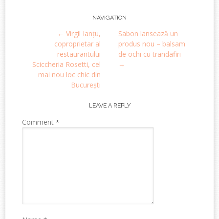
Post
NAVIGATION
←
Virgil Ianțu,
Sabon lansează un
navigation
coproprietar al
produs nou – balsam
restaurantului
de ochi cu trandafiri
Sciccheria Rosetti, cel
→
mai nou loc chic din
București
LEAVE A REPLY
Comment
*