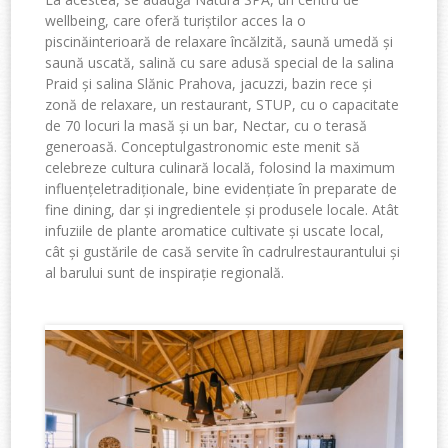
wellbeing, care
oferă
turiștilor
acces
la o
piscină
interioară
de relaxare
încă
lzit
ă,
saună
umed
ă
și
saună
uscat
ă
,
salin
ă cu
sare
adusă
special de la salina
Praid
și
salina
Slănic
Prahova, jacuzzi,
bazin
rece
ș
i
zon
ă de
relaxare
, un restaurant, STUP, cu o
capacitate
de 70
locuri
la
masă
și
un bar, Nectar, cu o
terasă
generoasă
.
Conceptul
gastronomic
este
menit
să
celebreze
cultura
culinară
local
ă,
folosind
la maximum
influențele
tradiționale
, bine
evidenț
iate
î
n preparate de
fine dining, dar
ș
i ingredientele
și
produsele
locale.
Atât
infuziile
de
plante
aromatice
cultivate ș
i uscate local,
c
ât
ș
i gust
ările
de
casă
servite
în
cadrul
restaurantului
și
al
barului
sunt de
inspiraț
ie regional
ă.