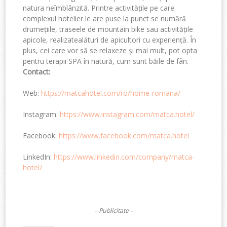
natura
neî
mbl
â
nzit
ă.
Printre
activitățile
pe care
complexul
hotelier le are
puse
la
punct
se
numără
drumețiile
,
traseele
de mountain bike
sau
activitățile
apicole
,
realizate
alături
de
apicultori
cu
experiență
.
În
plus,
cei
care
vor
să
se
relaxeze
și
mai
mult
, pot
opta
pentru
terapii
SPA î
n natur
ă, cum sunt
băile
de
fân
.
Contact:
Web:
https://matcahotel.com/ro/home-romana/
Instagram:
https://www.instagram.com/matca.hotel/
Facebook:
https://www.facebook.com/matca.hotel
LinkedIn:
https://www.linkedin.com/company/matca-
hotel/
– Publicitate –