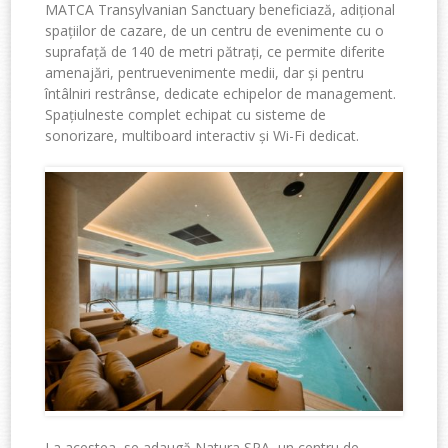
MATCA Transylvanian Sanctuary
beneficiază
, adi
țional
spațiilor
de
cazare
, de un
centru
de
evenimente
cu o
suprafață
de 140 de
metri
pătrați
,
ce
permite
diferite
amenajări
,
pentru
evenimente
medii
,
dar
și
pentru
întâlniri
restrânse
, dedicate
echipelor
de management.
Spațiuln
este
complet
echipat
cu
sisteme
de
sonorizare
,
multiboard
interactiv
ș
i Wi-Fi dedicat.
La
acestea
, se
adaugă
Natura SPA, un
centru
de