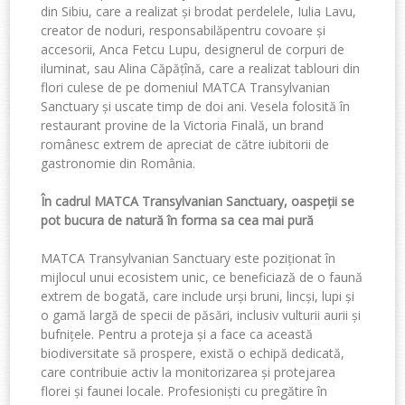
din Sibiu, care a
realizat
și
brodat
perdelele
, Iulia Lavu,
creator de
noduri
,
responsabilă
pentru
covoare
și
accesorii
, Anca
Fetcu
Lupu,
designerul
de
corpuri
de
iluminat
,
sau
Alina Căpățînă, care a
realizat
tablouri
din
flori
culese
de pe
domeniul
MATCA Transylvanian
Sanctuary
și
uscate
timp
de
doi
ani. Vesela
folosită
în
restaurant
provine
de la Victoria
Finală
, un brand
rom
ânesc
extrem
de
apreciat
de
către
iubitorii
de
gastronomie
din România.
În cadrul
MATCA Transylvanian Sanctuary,
oaspeții
se
pot
bucura
de
natură
în
forma
sa
cea
mai
pură
MATCA Transylvanian Sanctuary
este
poziționat
în
mijlocul
unui
ecosistem
unic
,
ce
beneficiază
de o faun
ă
extrem
de
bogată
, care include
urș
i bruni, linc
și
,
lupi
ș
i
o gam
ă
larg
ă de
specii
de
păsări
,
inclusiv
vulturii
aurii
și
bufnițele
.
Pentru
a
proteja
și
a face ca
această
biodiversitate
să
prospere
,
există
o
echipă
dedicat
ă,
care
contribuie
activ
la
monitorizarea
și
protejarea
florei
și
faunei
locale.
Profesioniști
cu
pregă
tire
î
n