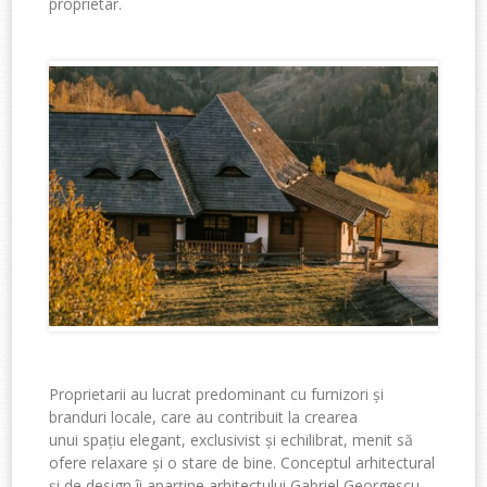
proprietar
.
Proprietarii
au
lucrat
predominant cu
furnizori
și
branduri
locale, care au
contribuit
la
crearea
unui
spațiu
elegant, exclusivist
și
echilibrat
,
menit
să
ofere relaxare
și
o stare de bine.
Conceptul
arhitectural
ș
i de design
îi
aparține
arhitectului
Gabriel Georgescu,