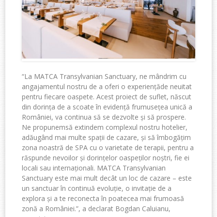
“La MATCA Transylvanian Sanctuary, ne
mândrim
cu
angajamentul
nostru
de
a
oferi
o
experiență
de
neuitat
pentru
fiecare
oaspete
.
Acest
proiect
de
suflet
,
născut
din
dorința
de a
scoate
î
n eviden
ță
frumusețea
unică
a
Rom
âniei
,
va
continua
să
se
dezvolte
și
să
prospere
.
Ne
propunem
să
extindem
complexul
nostru
hotelier,
adăugând
mai
multe
spații
de
cazare
,
și
să
îmbogățim
zona
noastră
de SPA cu o
varietate
de
terapii
,
pentru
a
răspunde
nevoilor
și
dorințelor
oaspeților
noștri
, fie
ei
locali
sau
internaționali
. MATCA Transylvanian
Sanctuary
este
mai
mult
decât
un loc de
cazare
–
este
un
sanctuar
î
n continu
ă
evolu
ț
ie, o invita
ț
ie de
a
explora
ș
i a te reconecta
în
poate
cea
mai
frumoasă
zonă
a Rom
âniei
.”, a
declarat
Bogdan
Caluianu
,