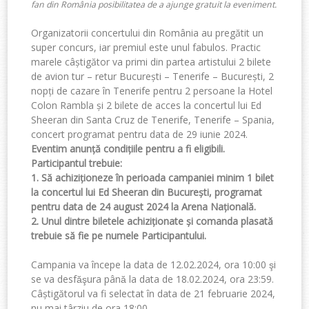
fan din România posibilitatea de a ajunge gratuit la eveniment.
Organizatorii concertului din România au pregătit un
super concurs, iar premiul este unul fabulos. Practic
marele câștigător va primi din partea artistului 2 bilete
de avion tur – retur București – Tenerife – București, 2
nopți de cazare în Tenerife pentru 2 persoane la Hotel
Colon Rambla și 2 bilete de acces la concertul lui Ed
Sheeran din Santa Cruz de Tenerife, Tenerife – Spania,
concert programat pentru
data de 29 iunie 2024
.
Eventim anunță condițiile pentru a fi eligibili.
Participantul trebuie:
1.⁠ ⁠Să achiziționeze în perioada campaniei minim 1 bilet
la concertul lui Ed Sheeran din București, programat
pentru
data de 24 august 2024
la Arena Națională.
2.⁠ ⁠Unul dintre biletele achiziționate și comanda plasată
trebuie să fie pe numele Participantului.
Campania va începe la data de 12.02.2024, ora 10:00 şi
se va desfăşura până la
data de 18.02.2024, ora 23:59
.
Câștigătorul va fi selectat
în data de 21 februarie 2024
,
nu mai târziu de
ora 18:00
.