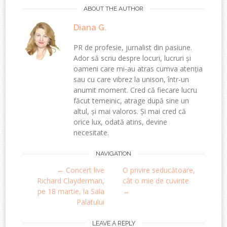
ABOUT THE AUTHOR
Diana G.
PR de profesie, jurnalist din pasiune.
Ador să scriu despre locuri, lucruri și
oameni care mi-au atras cumva atenția
sau cu care vibrez la unison, într-un
anumit moment. Cred că fiecare lucru
făcut temeinic, atrage după sine un
altul, și mai valoros. Și mai cred că
orice lux, odată atins, devine
necesitate.
Post
NAVIGATION
←
Concert live
O privire seducătoare,
navigation
Richard Clayderman,
cât o mie de cuvinte
pe 18 martie, la Sala
→
Palatului
LEAVE A REPLY