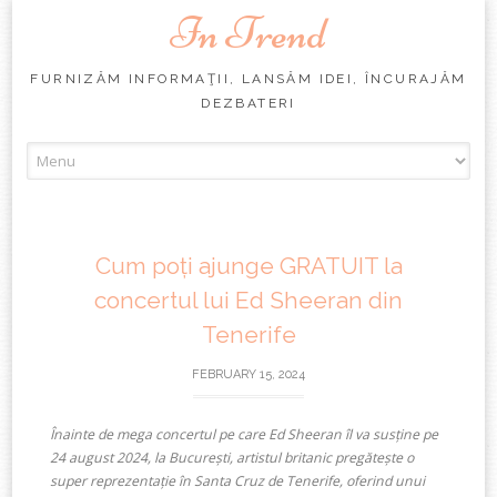
In Trend
FURNIZĂM INFORMAŢII, LANSĂM IDEI, ÎNCURAJĂM
DEZBATERI
Skip
to
content
Cum poți ajunge GRATUIT la
concertul lui Ed Sheeran din
Tenerife
FEBRUARY 15, 2024
Înainte de mega concertul pe care Ed Sheeran îl va susține
pe
24 august 2024
, la București, artistul britanic pregătește o
super reprezentație în Santa Cruz de Tenerife, oferind unui