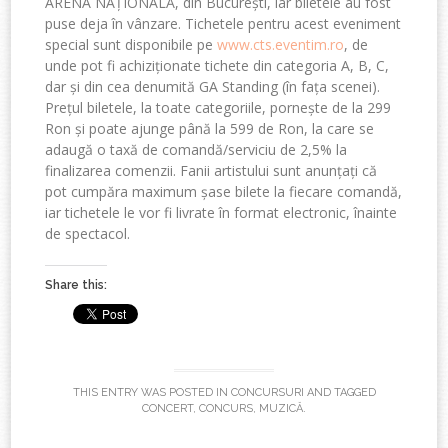
ARENA NAȚIONALĂ, din București, iar biletele au fost
puse deja în vânzare. Tichetele pentru acest eveniment
special sunt disponibile pe
www.cts.eventim.ro
, de
unde pot fi achiziționate tichete din categoria A, B, C,
dar și din cea denumită GA Standing (în fața scenei).
Prețul biletele, la toate categoriile, pornește de la 299
Ron și poate ajunge până la 599 de Ron, la care se
adaugă o taxă de comandă/serviciu de 2,5% la
finalizarea comenzii. Fanii artistului sunt anunțați că
pot cumpăra maximum șase bilete la fiecare comandă,
iar tichetele le vor fi livrate în format electronic, înainte
de spectacol.
Share this:
THIS ENTRY WAS POSTED IN
CONCURSURI
AND TAGGED
CONCERT
,
CONCURS
,
MUZICĂ
.