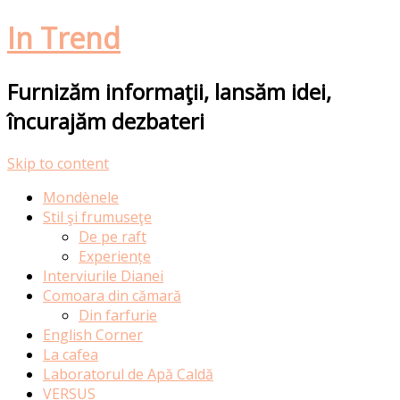
In Trend
Furnizăm informaţii, lansăm idei,
încurajăm dezbateri
Skip to content
Mondènele
Stil şi frumuseţe
De pe raft
Experiențe
Interviurile Dianei
Comoara din cămară
Din farfurie
English Corner
La cafea
Laboratorul de Apă Caldă
VERSUS