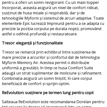
pentru a oferi un somn revigorant. Cu un maxi-topper
încorporat, aceasta asigură un nivel de confort ridicat,
susținut de husa moale și respirabilă, dar și de
tehnologiile Myform și sistemul de arcuri adaptive. Toate
elementele Epic lucrează împreună pentru a se adapta cu
precizie la poziția corpului pe durata nopții, promovând
astfel o odihnă profundă și restauratoare.
Tresor: eleganță și funcționalitate
Tresor se remarcă prin echilibrul între susținerea de
mare precizie a arcurilor și confortul dat de tehnologia
Myform Memory Air. Acestea permit o distribuție
uniformă a greutății, în timp ce husa Comfort Suite
adaugă un strat suplimentar de moliciune și rafinament.
Combinația asigură un somn liniștit, în care corpul
beneficiază de confort și sprijin optim.
ReEvolution: susținere pe termen lung pentru copii
Salteaua ReEvolution este recomandarea Dorelan pentru
toți cei care își doresc să investească într-un somn