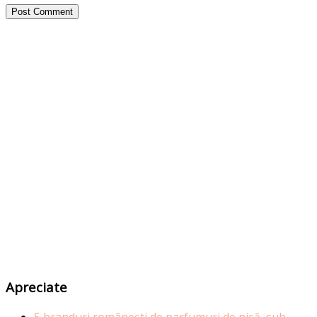
Apreciate
5 branduri românești de parfumuri de nișă, sub