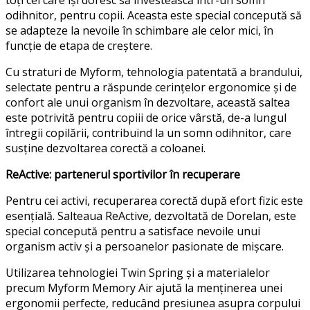
odihnitor, pentru copii. Aceasta este special concepută să
se adapteze la nevoile în schimbare ale celor mici, în
funcție de etapa de creștere.
Cu straturi de Myform, tehnologia patentată a brandului,
selectate pentru a răspunde cerințelor ergonomice și de
confort ale unui organism în dezvoltare, această saltea
este potrivită pentru copiii de orice vârstă, de-a lungul
întregii copilării, contribuind la un somn odihnitor, care
susține dezvoltarea corectă a coloanei.
ReActive: partenerul sportivilor în recuperare
Pentru cei activi, recuperarea corectă după efort fizic este
esențială. Salteaua ReActive, dezvoltată de Dorelan, este
special concepută pentru a satisface nevoile unui
organism activ și a persoanelor pasionate de mișcare.
Utilizarea tehnologiei Twin Spring și a materialelor
precum Myform Memory Air ajută la menținerea unei
ergonomii perfecte, reducând presiunea asupra corpului