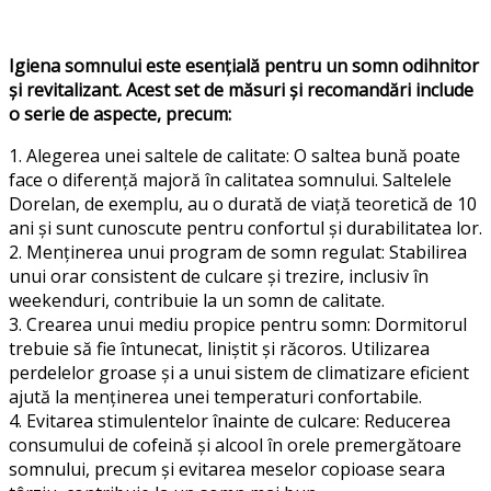
Igiena somnului este esențială pentru un somn odihnitor
și revitalizant. Acest set de măsuri și recomandări include
o serie de aspecte, precum:
1.
Alegerea unei saltele de calitate
: O saltea bună poate
face o diferență majoră în calitatea somnului. Saltelele
Dorelan, de exemplu, au o durată de viață teoretică de 10
ani și sunt cunoscute pentru confortul și durabilitatea lor.
2.
Menținerea unui program de somn regulat:
Stabilirea
unui orar consistent de culcare și trezire, inclusiv în
weekenduri, contribuie la un somn de calitate.
3.
Crearea unui mediu propice pentru somn:
Dormitorul
trebuie să fie întunecat, liniștit și răcoros.
Utilizarea
perdelelor groase și a unui sistem de climatizare eficient
ajută la menținerea unei temperaturi confortabile.
4.
Evitarea stimulentelor înainte de culcare:
Reducerea
consumului de cofeină și alcool în orele premergătoare
somnului, precum și evitarea meselor copioase seara