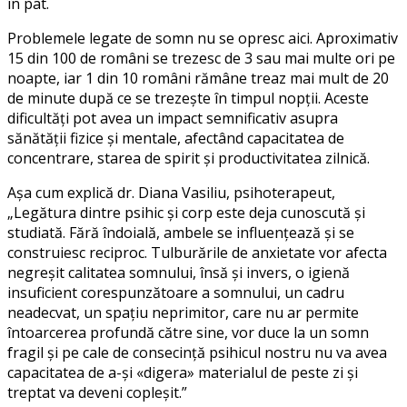
în pat.
Problemele legate de somn nu se opresc aici. Aproximativ
15 din 100 de români se trezesc de 3 sau mai multe ori pe
noapte, iar 1 din 10 români rămâne treaz mai mult de 20
de minute după ce se trezește în timpul nopții. Aceste
dificultăți pot avea un impact semnificativ asupra
sănătății fizice și mentale, afectând capacitatea de
concentrare, starea de spirit și productivitatea zilnică.
Așa cum explică dr. Diana Vasiliu, psihoterapeut,
„
Legătura dintre psihic și corp este deja cunoscută și
studiată. Fără îndoială, ambele se influențează și se
construiesc reciproc. Tulburările de anxietate vor afecta
negreșit calitatea somnului, însă și invers, o igienă
insuficient corespunzătoare a somnului, un cadru
neadecvat, un spațiu neprimitor, care nu ar permite
întoarcerea profundă către sine, vor duce la un somn
fragil și pe cale de consecință psihicul nostru nu va avea
capacitatea de a-și
«
digera
»
materialul de peste zi și
treptat va deveni copleșit.
”