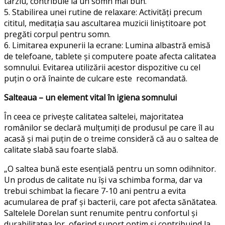
târziu, contribuie la un somn mai bun.
5.
Stabilirea unei rutine de relaxare:
Activități precum
cititul, meditația sau ascultarea muzicii liniștitoare pot
pregăti corpul pentru somn.
6.
Limitarea expunerii la ecrane:
Lumina albastră emisă
de telefoane, tablete și computere poate afecta calitatea
somnului. Evitarea utilizării acestor dispozitive cu cel
puțin o oră înainte de culcare este recomandată.
Salteaua – un element vital în igiena somnului
În ceea ce privește calitatea saltelei, majoritatea
românilor se declară mulțumiți de produsul pe care îl au
acasă și mai puțin de o treime consider
ă
că au o saltea de
calitate slabă sau foarte slabă.
„O saltea bună este esențială pentru un somn odihnitor.
Un produs de calitate nu își va schimba forma, dar va
trebui schimbat la fiecare 7-10 ani pentru a evita
acumularea de praf și bacterii, care pot afecta sănătatea.
Saltelele Dorelan sunt renumite pentru confortul și
durabilitatea lor, oferind suport optim și contribuind la