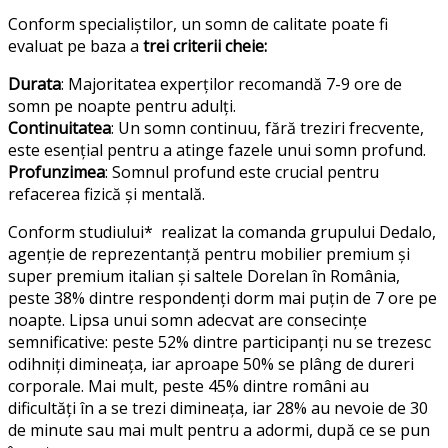
Conform specialiștilor, un somn de calitate poate fi
evaluat pe baza a
trei criterii cheie:
Durata
: Majoritatea experților recomandă 7-9 ore de
somn pe noapte pentru adulți.
Continuitatea
: Un somn continuu, fără treziri frecvente,
este esențial pentru a atinge fazele
unui
somn profund.
Profunzimea
: Somnul profund este crucial pentru
refacerea fizică și mentală.
Conform studiului* realizat la comanda grupului Dedalo,
agenție de reprezentanță pentru mobilier premium și
super premium italian și saltele Dorelan în România,
peste 38% dintre respondenți dorm mai puțin de 7 ore pe
noapte. Lipsa unui somn adecvat are consecințe
semnificative: peste 52% dintre participanți nu se trezesc
odihniți dimineața, iar aproape 50% se plâng de dureri
corporale. Mai mult, peste 45% dintre români au
dificultăți în a se trezi dimineața, iar 28% au nevoie de 30
de minute sau mai mult pentru a adormi, după ce se pun