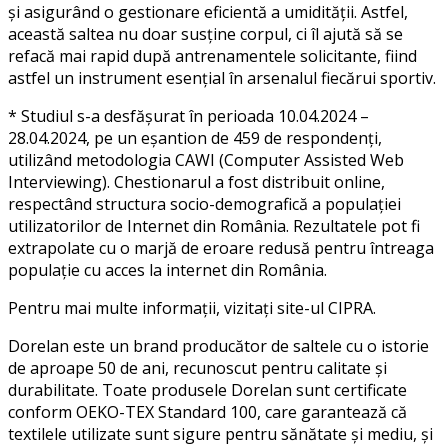
și asigurând o gestionare eficientă a umidității. Astfel,
această saltea nu doar susține corpul, ci îl ajută să se
refacă mai rapid după antrenamentele solicitante, fiind
astfel un instrument esențial în arsenalul fiecărui sportiv.
* Studiul s-a desfășurat în perioada 10.04.2024 –
28.04.2024, pe un eșantion de 459 de respondenți,
utilizând metodologia CAWI (Computer Assisted Web
Interviewing). Chestionarul a fost distribuit online,
respectând structura socio-demografică a populației
utilizatorilor de Internet din România. Rezultatele pot fi
extrapolate cu o marjă de eroare redusă pentru întreaga
populație cu acces la internet din România.
Pentru mai multe informații, vizitați site-ul
CIPRA
.
Dorelan este un brand producător de saltele cu o istorie
de aproape 50 de ani, recunoscut pentru calitate și
durabilitate. Toate produsele Dorelan sunt certificate
conform OEKO-TEX Standard 100, care garantează că
textilele utilizate sunt sigure pentru sănătate și mediu, și