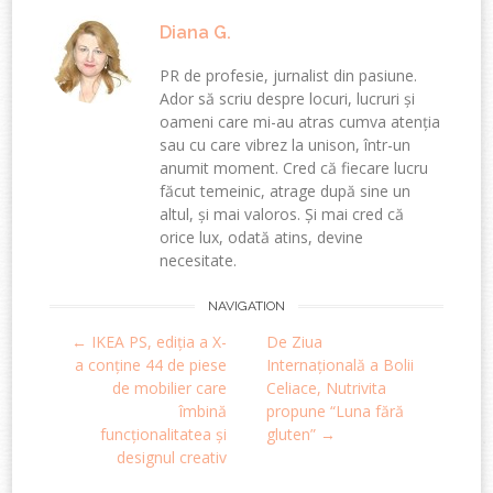
Diana G.
PR de profesie, jurnalist din pasiune.
Ador să scriu despre locuri, lucruri și
oameni care mi-au atras cumva atenția
sau cu care vibrez la unison, într-un
anumit moment. Cred că fiecare lucru
făcut temeinic, atrage după sine un
altul, și mai valoros. Și mai cred că
orice lux, odată atins, devine
necesitate.
Post
NAVIGATION
←
IKEA PS, ediția a X-
De Ziua
navigation
a conține 44 de piese
Internațională a Bolii
de mobilier care
Celiace, Nutrivita
îmbină
propune “Luna fără
funcționalitatea și
gluten”
→
designul creativ