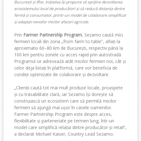
București și Ilfov.
Inițiativa își propune să sprijine dezvoltarea
ecosistemului local de producători și să reducă distanța dintre
fermă și consumator, printr-un model de colaborare simplificat
și adaptat nevoilor micilor afaceri agricole.
Prin
Farmer Partnership Program
, Sezamo caută mici
fermieri locali din zona „from farm to table”, aflați la
aproximativ 60–80 km de București, respectiv până la
100 km pentru zonele cu acces rapid prin autostradă.
Programul se adresează atât micilor fermieri noi, cât și
celor deja listați în platformă, care vor beneficia de
condiții optimizate de colaborare și dezvoltare.
„Clienții caută tot mai mult produse locale, proaspete
și cu trasabilitate clară, iar Sezamo
își
dorește
să
construiască un ecosistem care să permită micilor
fermier
i
să ajungă mai ușor în casele oamenilor.
Farmer Partnership Program este despre acces,
flexibilitate și parteneriate pe termen lung, într-un
model care simplifică relația dintre producător și retail”,
a declarat
Michael Kaiser, Country Lead Sezamo.