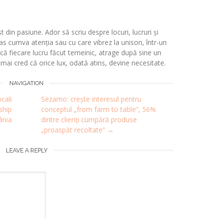
t din pasiune. Ador să scriu despre locuri, lucruri și
s cumva atenția sau cu care vibrez la unison, într-un
 fiecare lucru făcut temeinic, atrage după sine un
i mai cred că orice lux, odată atins, devine necesitate.
NAVIGATION
cali
Sezamo: crește interesul pentru
ship
conceptul „from farm to table”, 56%
ânia
dintre clienți cumpără produse
„proaspăt recoltate”
→
LEAVE A REPLY