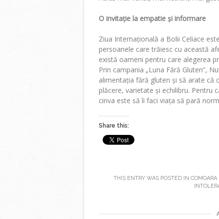
O invitație la empatie și informare
Ziua Internațională a Bolii Celiace este
persoanele care trăiesc cu această afe
există oameni pentru care alegerea pr
Prin campania „Luna Fără Gluten”, Nut
alimentația fără gluten și să arate că
plăcere, varietate și echilibru. Pentru 
cinva este să îi faci viața să pară norm
Share this:
THIS ENTRY WAS POSTED IN
COMOARA 
INTOLER