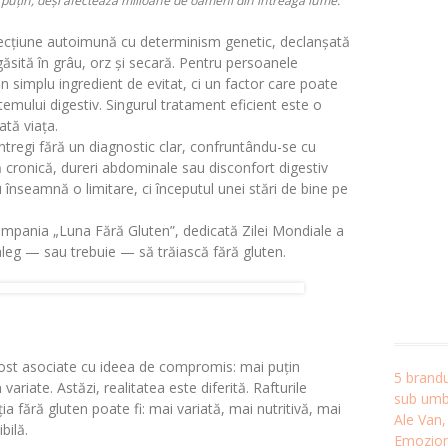
 puțin, deși afectează milioane de oameni din întreaga lume.
fecțiune autoimună cu determinism genetic, declanșată
sită în grâu, orz și secară. Pentru persoanele
n simplu ingredient de evitat, ci un factor care poate
temului digestiv. Singurul tratament eficient este o
ată viața.
ntregi fără un diagnostic clar, confruntându-se cu
ronică, dureri abdominale sau disconfort digestiv
 înseamnă o limitare, ci începutul unei stări de bine pe
campania
„Luna Fără Gluten”
, dedicată Zilei Mondiale a
 aleg — sau trebuie — să trăiască fără gluten.
 fost asociate cu ideea de compromis: mai puțin
5 brandu
ariate. Astăzi, realitatea este diferită. Rafturile
sub umbr
ția fără gluten poate fi: mai variată, mai nutritivă, mai
Ale Van
bilă.
Emozion