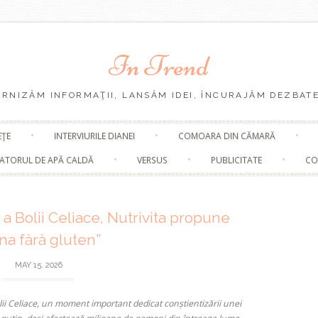
In Trend
URNIZĂM INFORMAŢII, LANSĂM IDEI, ÎNCURAJĂM DEZBATE
Skip
EŢE
INTERVIURILE DIANEI
COMOARA DIN CĂMARĂ
to
content
ATORUL DE APĂ CALDĂ
VERSUS
PUBLICITATE
CO
 a Bolii Celiace, Nutrivita propune
na fără gluten”
MAY 15, 2026
ii Celiace
, un moment important dedicat conștientizării unei