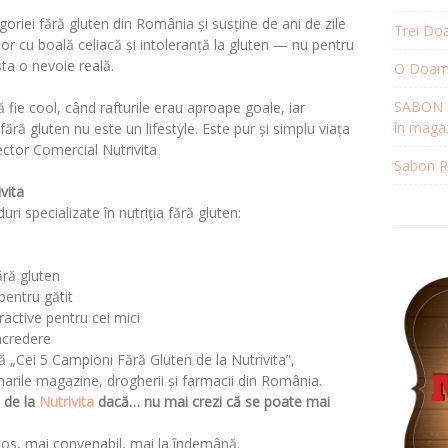
egoriei fără gluten din România și susține de ani de zile
Trei Doa
r cu boală celiacă și intoleranță la gluten — nu pentru
sta o nevoie reală.
O Doamnă
SABON R
ă fie cool, când rafturile erau aproape goale, iar
în magaz
ără gluten nu este un lifestyle. Este pur și simplu viața
rector Comercial Nutrivita
Sabon Re
vita
uri specializate în nutriția fără gluten:
fără gluten
pentru gătit
ractive pentru cei mici
încredere
ză
„Cei 5 Campioni Fără Gluten de la Nutrivita”,
n marile magazine, drogherii și farmacii din România.
n de la
Nutrivita
dacă
… nu mai crezi că se poate mai
stos, mai convenabil, mai la îndemână.