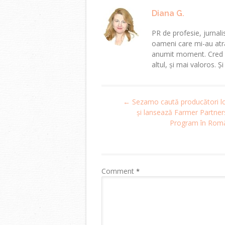
Diana G.
PR de profesie, jurnalis
oameni care mi-au atra
anumit moment. Cred că
altul, și mai valoros. Ș
Post
←
Sezamo caută producători lo
navigation
și lansează Farmer Partner
Program în Rom
Comment
*