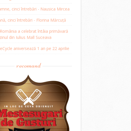
mne, cinci întrebări - Nausica Mircea
, cinci întrebări - Florina Mărcuță
omânia a celebrat întâia primăvară
inul din Iulius Mall Suceava
Cycle aniversează 1 an pe 22 aprilie
recomand