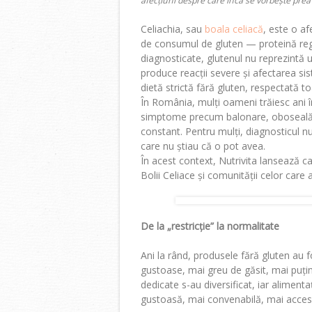
afecțiuni despre care încă se vorbește prea
Celiachia, sau
boala celiacă
, este o a
de consumul de gluten — proteină regă
diagnosticate, glutenul nu reprezintă u
produce reacții severe și afectarea sis
dietă strictă fără gluten, respectată to
În România, mulți oameni trăiesc ani î
simptome precum balonare, oboseală c
constant. Pentru mulți, diagnosticul nu
care nu știau că o pot avea.
În acest context, Nutrivita lansează 
Bolii Celiace și comunității celor care
De la „restricție” la normalitate
Ani la rând, produsele fără gluten au
gustoase, mai greu de găsit, mai puțin v
dedicate s-au diversificat, iar alimenta
gustoasă, mai convenabilă, mai accesi