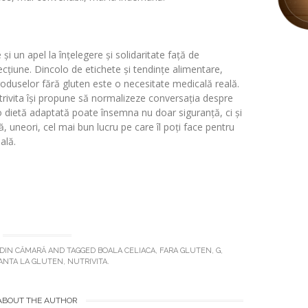
 și un apel la înțelegere și solidaritate față de
cțiune. Dincolo de etichete și tendințe alimentare,
oduselor fără gluten este o necesitate medicală reală.
rivita își propune să normalizeze conversația despre
 o dietă adaptată poate însemna nu doar siguranță, ci și
că, uneori, cel mai bun lucru pe care îl poți face pentru
ală.
DIN CĂMARĂ
AND TAGGED
BOALA CELIACA
,
FARA GLUTEN
,
G
,
ANTA LA GLUTEN
,
NUTRIVITA
.
ABOUT THE AUTHOR