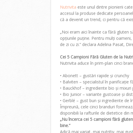
Nutrivita
este unul dintre pionierii cat
accesul la produse dedicate persoanelo
că a devenit un trend, ci pentru că exi
„Noi eram aici înainte ca fără gluten s
opțiunile puține. Pentru mulți oameni, f
de zi cu zi.” declara Adelina Pasat, Di
Cei 5 Campioni Fără Gluten de la Nutri
Nutrivita aduce în prim-plan cinci brand
•
Abonett
– gustări rapide și crunchy
•
Balviten
– specialistul în panificație 
•
Bauckhof
– ingrediente bio și mixuri 
•
Bio Junior
– variante gustoase și dist
•
Gerblé
– gust bun și ingrediente de 
Împreună, cele cinci branduri formea
disponibili la rafturile de dietetice di
„Nu încerca cei 5 campioni fără glute
bine.”
Adică mai variat, mai nutritiv, mai gu