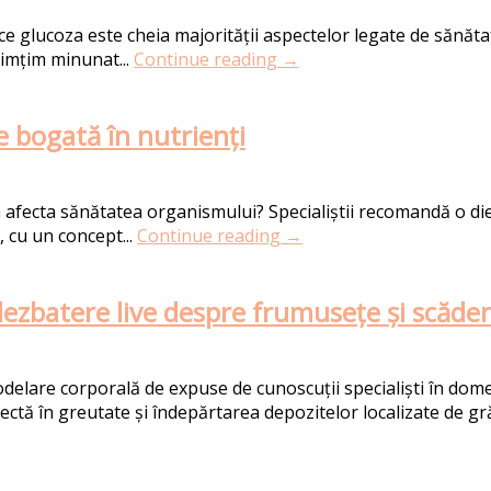
ce glucoza este cheia majorității aspectelor legate de sănătat
simțim minunat...
Continue reading →
te bogată în nutrienți
fecta sănătatea organismului? Specialiștii recomandă o dietă 
, cu un concept...
Continue reading →
– dezbatere live despre frumusețe și scăde
lare corporală de expuse de cunoscuții specialiști în domeniu
tă în greutate și îndepărtarea depozitelor localizate de gră