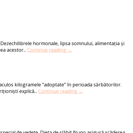
Dezechilibrele hormonale, lipsa somnului, alimentația și
rea acestor...
Continue reading →
aculos kilogramele “adoptate” în perioada sărbătorilor.
ționiști explică...
Continue reading →
în special de vedete. Dieta de slăbit Nupo asigură scăderea