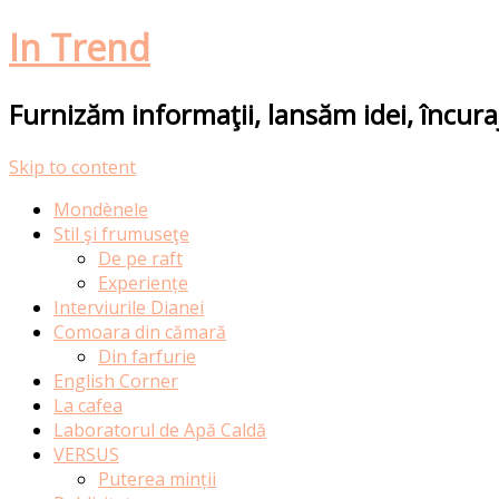
In Trend
Furnizăm informaţii, lansăm idei, încur
Skip to content
Mondènele
Stil şi frumuseţe
De pe raft
Experiențe
Interviurile Dianei
Comoara din cămară
Din farfurie
English Corner
La cafea
Laboratorul de Apă Caldă
VERSUS
Puterea minții