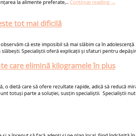
nțarea la alimente preferate,...
Continue reading →
te tot mai dificilă
observăm că este imposibil să mai slăbim ca în adolescență. 
lăbești. Specialiștii oferă explicații și sfaturi pentru depăși
te care elimină kilogramele în plus
 o dietă care să ofere rezultate rapide, adică să reducă mir
 totuși parte a soluției, susțin specialiștii. Specialiștii nutri
și a început să facă adepți și pe plan local, fiind îndrăgită 