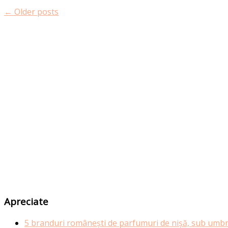
←
Older posts
Apreciate
5 branduri românești de parfumuri de nișă, sub umbr