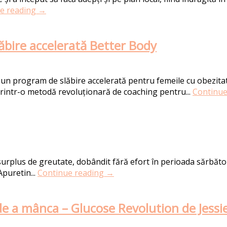
e reading →
ăbire accelerată Better Body
at un program de slăbire accelerată pentru femeile cu obezita
printr-o metodă revoluționară de coaching pentru...
Continue
rplus de greutate, dobândit fără efort în perioada sărbătoril
puretin...
Continue reading →
 de a mânca – Glucose Revolution de Jess