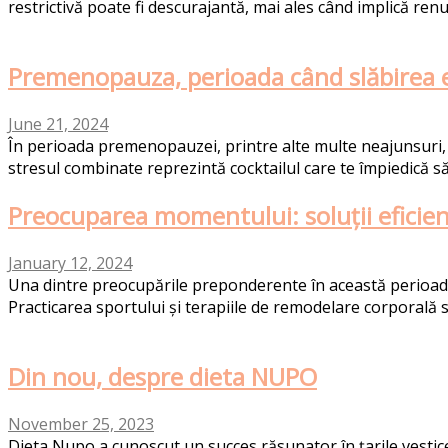
restrictivă poate fi descurajantă, mai ales când implică renu
Premenopauza, perioada când slăbirea es
June 21, 2024
În perioada premenopauzei, printre alte multe neajunsuri, 
stresul combinate reprezintă cocktailul care te împiedică să s
Preocuparea momentului: soluții eficien
January 12, 2024
Una dintre preocupările preponderente în această perioadă,
Practicarea sportului și terapiile de remodelare corporală sunt
Din nou, despre dieta NUPO
November 25, 2023
Dieta Nupo a cunoscut un succes răsunator în țarile vestice 